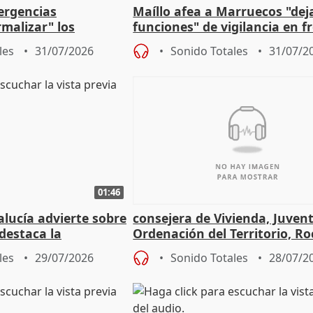
ergencias
Maíllo afea a Marruecos "dej
malizar" los
funciones" de vigilancia en f
frir un incendio
con Ceuta
les
31/07/2026
Sonido Totales
31/07/2
01:46
lucía advierte sobre
consejera de Vivienda, Juven
 destaca la
Ordenación del Territorio, Ro
la prevención
les
29/07/2026
Sonido Totales
28/07/2