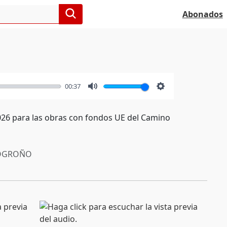
Abonados
00:37
Mute
Settings
026 para las obras con fondos UE del Camino
OGROÑO