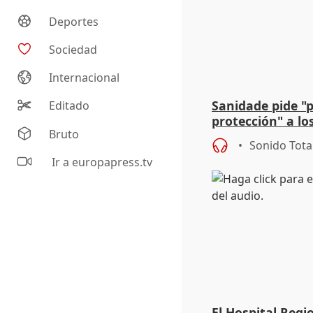
Deportes
Sociedad
Internacional
Sanidade pide "
Editado
protección" a lo
Bruto
eclipse del 12 d
Sonido Tota
Ir a europapress.tv
El Hospital Reg