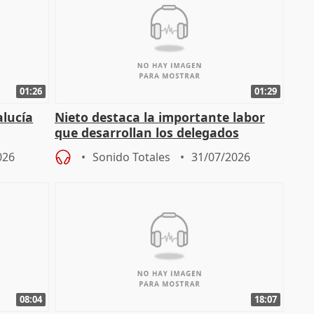
01:26
01:29
alucía
Nieto destaca la importante labor
que desarrollan los delegados
osición
territoriales de la Junta
026
Sonido Totales
31/07/2026
08:04
18:07