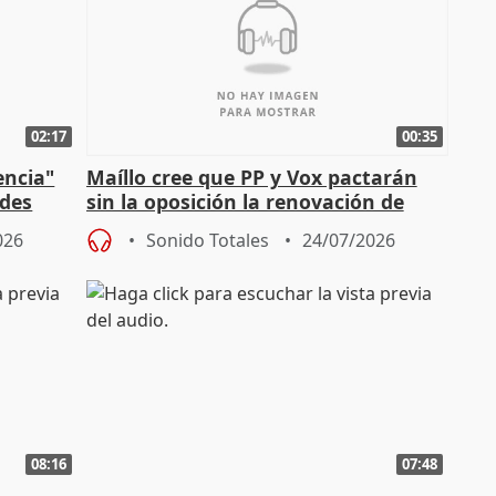
02:17
00:35
encia"
Maíllo cree que PP y Vox pactarán
ades
sin la oposición la renovación de
órganos como el Defensor
026
Sonido Totales
24/07/2026
08:16
07:48