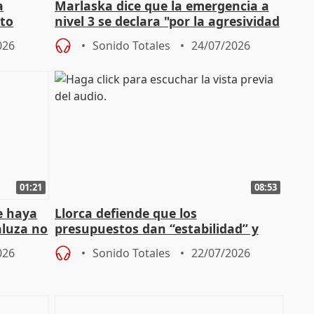
a
Marlaska dice que la emergencia a
cto
nivel 3 se declara "por la agresividad
de los incendios"
026
Sonido Totales
24/07/2026
01:21
08:53
e haya
Llorca defiende que los
aluza no
presupuestos dan “estabilidad” y
ar"
dice que no ha hablado con Feijóo
026
Sonido Totales
22/07/2026