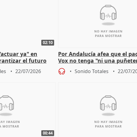
02:10
"actuar ya" en
Por Andalucía afea que el pa
antizar el futuro
Vox no tenga "ni una puñete
 país
medida" contra violencia ma
les
22/07/2026
Sonido Totales
22/07/2
00:44