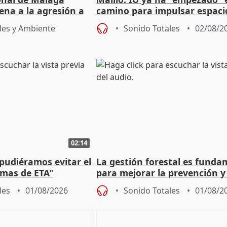
ena a la agresión a
camino para impulsar espaci
de Urgencias
unitarios para las municipal
les y Ambiente
Sonido Totales
02/08/2
02:14
 pudiéramos evitar el
La gestión forestal es funda
timas de ETA"
para mejorar la prevención y
actuación frente a incendios
les
01/08/2026
Sonido Totales
01/08/2