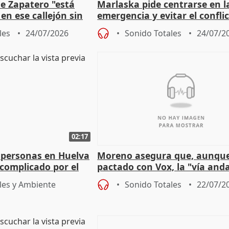
e Zapatero "está
Marlaska pide centrarse en l
en ese callejón sin
emergencia y evitar el confli
político
les
24/07/2026
Sonido Totales
24/07/2
02:17
 personas en Huelva
Moreno asegura que, aunqu
complicado por el
pactado con Vox, la "vía and
ha muerto" ni él va a "cambi
les y Ambiente
Sonido Totales
22/07/2