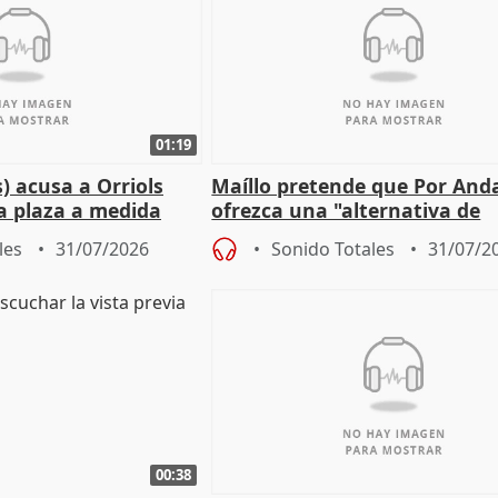
01:19
) acusa a Orriols
Maíllo pretende que Por And
a plaza a medida
ofrezca una "alternativa de
ipoll (Girona)
gobierno" con su labor de op
les
31/07/2026
Sonido Totales
31/07/2
00:38