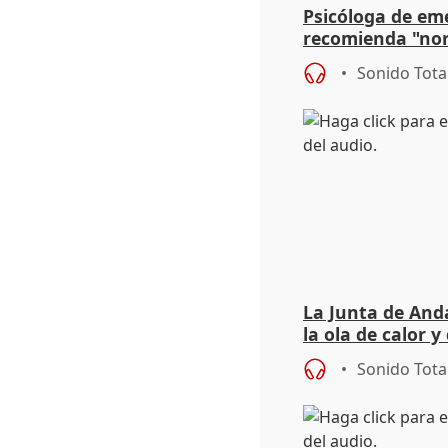
Psicóloga de em
recomienda "nor
síntomas tras su
Sonido Tota
La Junta de Anda
la ola de calor y
importancia de 
Sonido Tota