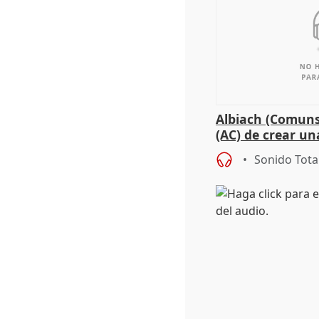
Albiach (Comuns
(AC) de crear un
para su hija en R
Sonido Tota