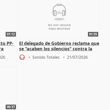
01:12
01:55
cto PP-
El delegado de Gobierno reclama que
ra
se "acaben los silencios" contra la
chista
violencia de género
026
Sonido Totales
21/07/2026
00:37