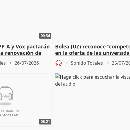
00:34
PP-A y Vox pactarán
Bolea (UZ) reconoce "compet
 la renovación de
en la oferta de las universid
 Defensor
privadas
les
26/07/2026
Sonido Totales
25/07/2
06:21