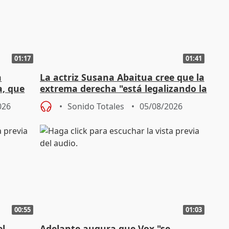
01:17
01:41
a
La actriz Susana Abaitua cree que la
a, que
extrema derecha "está legalizando la
homofobia"
026
Sonido Totales
05/08/2026
00:55
01:03
el
Adelante augura que Vox "se