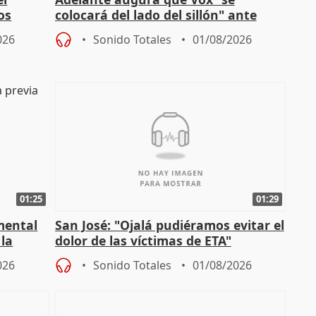
os
colocará del lado del sillón" ante
es
iniciativas de la oposición
026
Sonido Totales
01/08/2026
01:25
01:29
mental
San José: "Ojalá pudiéramos evitar el
 la
dolor de las víctimas de ETA"
026
Sonido Totales
01/08/2026