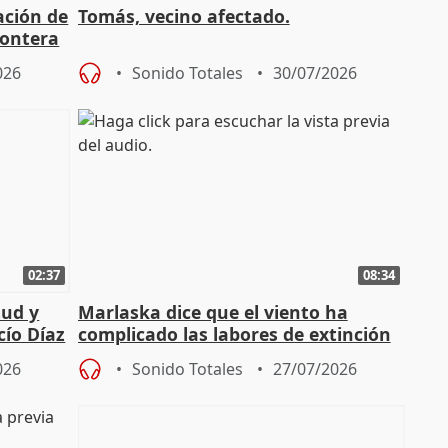
ación de
Tomás, vecino afectado.
rontera
026
Sonido Totales
30/07/2026
02:37
08:34
tud y
Marlaska dice que el viento ha
cío Díaz
complicado las labores de extinción
durante la madrugada
026
Sonido Totales
27/07/2026