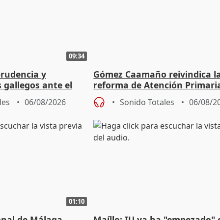
09:34
prudencia y
Gómez Caamaño reivindica l
s gallegos ante el
reforma de Atención Primari
e agosto
reforzará la autogestión
les
06/08/2026
Sonido Totales
06/08/2
01:10
ional de Málaga
Maíllo: IU ya ha "empezado" 