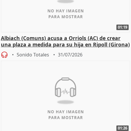
01:19
Albiach (Comuns) acusa a Orriols (AC) de crear
una plaza a medida para su hija en Ripoll (Girona)
Sonido Totales
31/07/2026
01:26