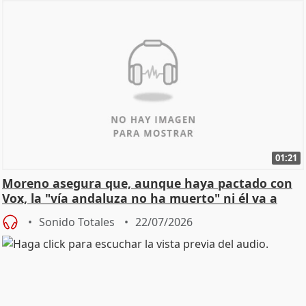
01:21
Moreno asegura que, aunque haya pactado con
Vox, la "vía andaluza no ha muerto" ni él va a
"cambiar"
Sonido Totales
22/07/2026