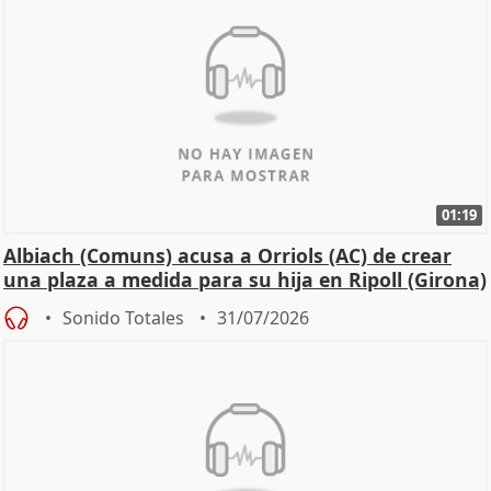
01:19
Albiach (Comuns) acusa a Orriols (AC) de crear
una plaza a medida para su hija en Ripoll (Girona)
Sonido Totales
31/07/2026