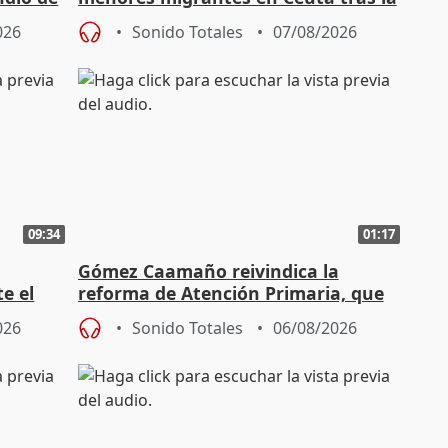
entrada masiva
026
Sonido Totales
07/08/2026
09:34
01:17
Gómez Caamaño reivindica la
e el
reforma de Atención Primaria, que
reforzará la autogestión
026
Sonido Totales
06/08/2026