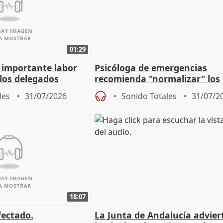
01:29
a importante labor
Psicóloga de emergencias
 los delegados
recomienda "normalizar" los
la Junta
síntomas tras sufrir un ince
les
31/07/2026
Sonido Totales
31/07/2
18:07
fectado.
La Junta de Andalucía advier