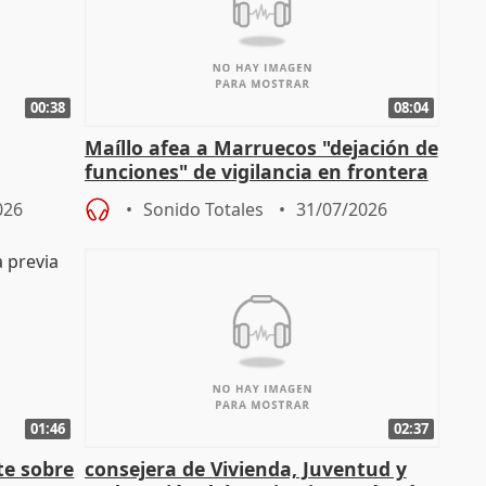
00:38
08:04
Maíllo afea a Marruecos "dejación de
funciones" de vigilancia en frontera
ndio
con Ceuta
026
Sonido Totales
31/07/2026
01:46
02:37
te sobre
consejera de Vivienda, Juventud y