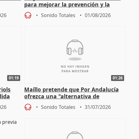
para mejorar la prevención y la
actuación frente a incendios
026
Sonido Totales
01/08/2026
01:19
01:26
iols
Maíllo pretende que Por Andalucía
dida
ofrezca una "alternativa de
)
gobierno" con su labor de oposición
026
Sonido Totales
31/07/2026