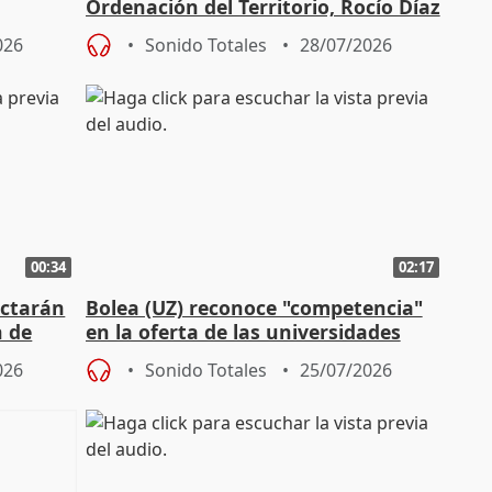
Ordenación del Territorio, Rocío Díaz
n
026
Sonido Totales
28/07/2026
00:34
02:17
actarán
Bolea (UZ) reconoce "competencia"
n de
en la oferta de las universidades
privadas
026
Sonido Totales
25/07/2026