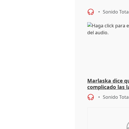
Sonido Tota
Marlaska dice qu
complicado las l
durante la mad
Sonido Tota