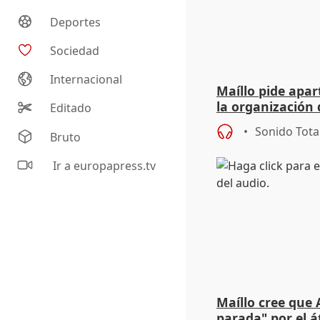
Deportes
Sociedad
Internacional
Maíllo pide apa
la organización 
Editado
Sonido Tota
Bruto
Ir a europapress.tv
Maíllo cree que 
parada" por el 