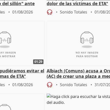
 del sillón" ante
dolor de las víctimas de ETA"
 oposición
les
01/08/2026
Sonido Totales
01/08/2
01:29
 pudiéramos evitar el
Albiach (Comuns) acusa a Orr
timas de ETA"
(AC) de crear una plaza a me
para su hija en Ripoll (Girona
les
01/08/2026
Sonido Totales
31/07/2