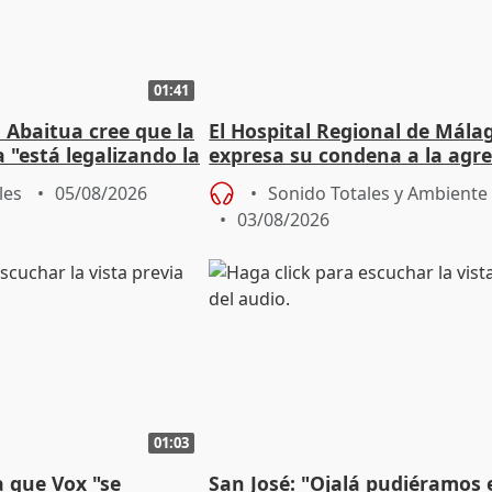
01:41
 Abaitua cree que la
El Hospital Regional de Mála
 "está legalizando la
expresa su condena a la agre
dos enfermeras de Urgencias
les
05/08/2026
Sonido Totales y Ambiente
03/08/2026
01:03
 que Vox "se
San José: "Ojalá pudiéramos e