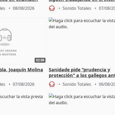
Niebla (Huelva)
les
08/08/2026
Sonido Totales
07/08/2
02:08
ebla, Joaquín Molina
Sanidade pide "prudencia y
protección" a los gallegos ant
eclipse del 12 de agosto
les
07/08/2026
Sonido Totales
06/08/2