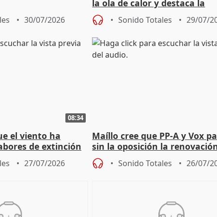
la ola de calor y destaca la
importancia de la prevenció
les
30/07/2026
Sonido Totales
29/07/2
08:34
e el viento ha
Maíllo cree que PP-A y Vox p
abores de extinción
sin la oposición la renovació
rugada
órganos como el Defensor
les
27/07/2026
Sonido Totales
26/07/2