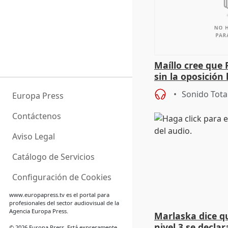
Maíllo cree que 
sin la oposición
órganos como el
Sonido Tota
Europa Press
Contáctenos
Aviso Legal
Catálogo de Servicios
Configuración de Cookies
www.europapress.tv
es el portal para
profesionales del sector audiovisual de la
Agencia Europa Press.
Marlaska dice q
nivel 3 se declar
© 2026 Europa Press. Está expresamente