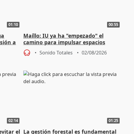
01:10
00:55
ga
Maíllo: IU ya ha "empezado" el
sión a
camino para impulsar espacios
unitarios para las municipales
Sonido Totales
02/08/2026
02:14
01:25
vitar el
La gestión forestal es fundamental