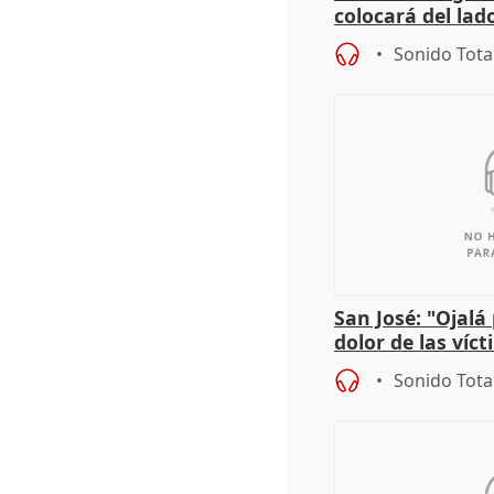
colocará del lado
iniciativas de la
Sonido Tota
San José: "Ojalá
dolor de las víc
Sonido Tota