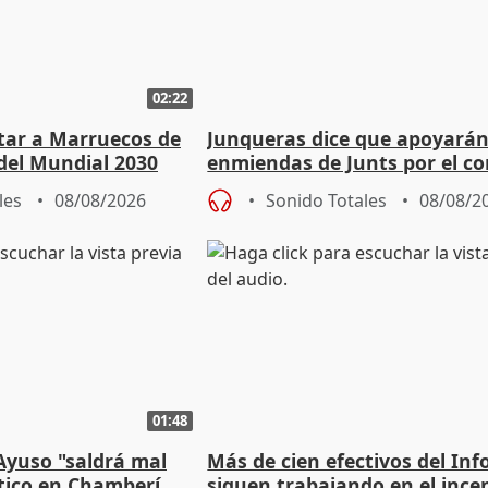
02:22
rtar a Marruecos de
Junqueras dice que apoyará
del Mundial 2030
enmiendas de Junts por el co
en el trámite de financiación
les
08/08/2026
Sonido Totales
08/08/2
01:48
Ayuso "saldrá mal
Más de cien efectivos del Inf
ático en Chamberí
siguen trabajando en el ince