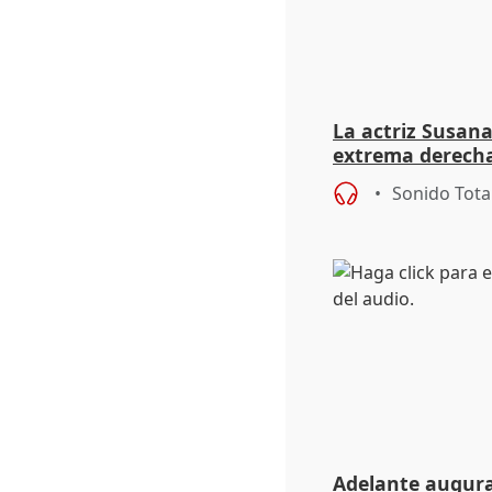
La actriz Susana
extrema derecha
homofobia"
Sonido Tota
Adelante augura