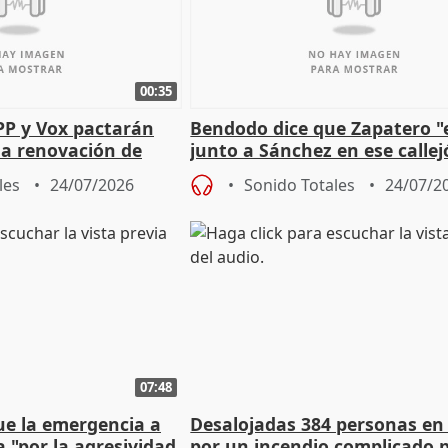
00:35
PP y Vox pactarán
Bendodo dice que Zapatero "
 la renovación de
junto a Sánchez en ese callej
 Defensor
salida
les
24/07/2026
Sonido Totales
24/07/2
07:48
ue la emergencia a
Desalojadas 384 personas en
a "por la agresividad
por un incendio complicado p