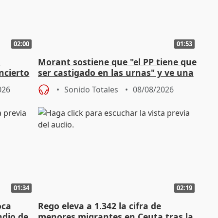
02:00
01:53
n
Morant sostiene que "el PP tiene que
ncierto
ser castigado en las urnas" y ve una
"pulsión de cambio"
026
Sonido Totales
08/08/2026
01:34
02:19
oca
Rego eleva a 1.342 la cifra de
ndio de
menores migrantes en Ceuta tras la