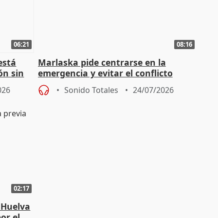
06:21
08:16
está
Marlaska pide centrarse en la
ón sin
emergencia y evitar el conflicto
político
026
Sonido Totales
24/07/2026
02:17
 Huelva
or el