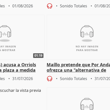
actuación frente a incendios
les
01/08/2026
Sonido Totales
01/08/2
01:19
) acusa a Orriols
Maíllo pretende que Por And
a plaza a medida
ofrezca una "alternativa de
ipoll (Girona)
gobierno" con su labor de op
les
31/07/2026
Sonido Totales
31/07/2