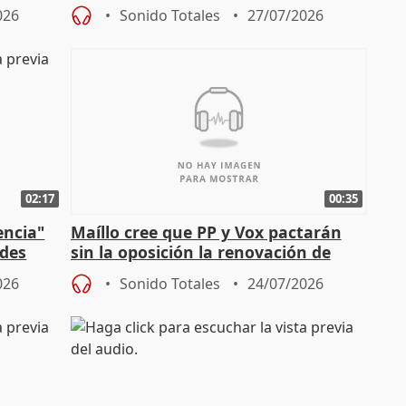
durante la madrugada
026
Sonido Totales
27/07/2026
02:17
00:35
encia"
Maíllo cree que PP y Vox pactarán
ades
sin la oposición la renovación de
órganos como el Defensor
026
Sonido Totales
24/07/2026