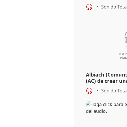
Sonido Tota
Albiach (Comuns
(AC) de crear un
para su hija en R
Sonido Tota