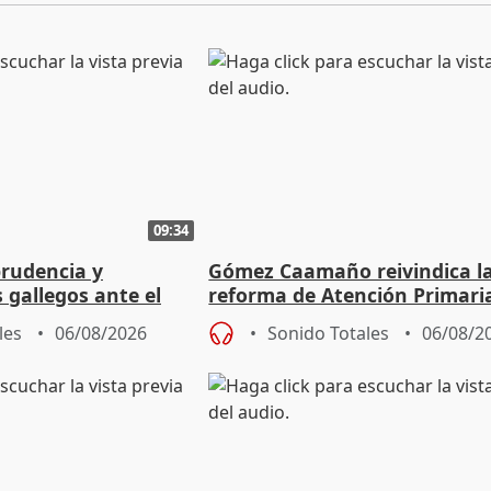
09:34
prudencia y
Gómez Caamaño reivindica l
s gallegos ante el
reforma de Atención Primari
e agosto
reforzará la autogestión
les
06/08/2026
Sonido Totales
06/08/2