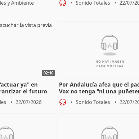
les y Ambiente
Sonido Totales
22/07/2
02:10
"actuar ya" en
Por Andalucía afea que el pa
antizar el futuro
Vox no tenga "ni una puñete
 país
medida" contra violencia ma
les
22/07/2026
Sonido Totales
22/07/2