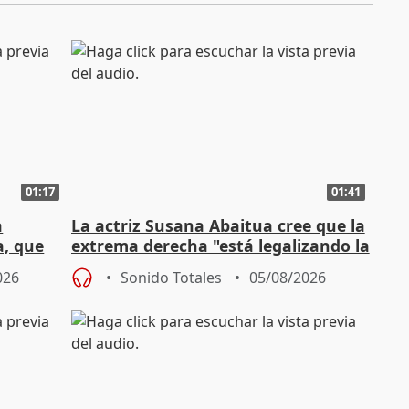
01:17
01:41
a
La actriz Susana Abaitua cree que la
a, que
extrema derecha "está legalizando la
homofobia"
026
Sonido Totales
05/08/2026