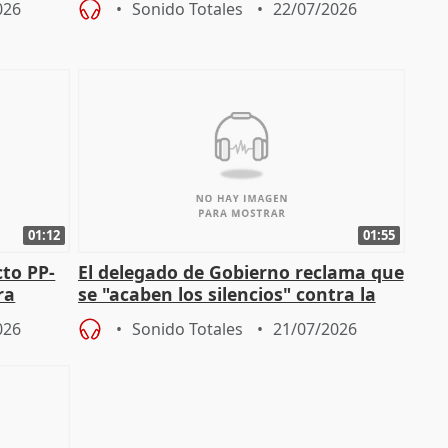
026
Sonido Totales
22/07/2026
01:12
01:55
cto PP-
El delegado de Gobierno reclama que
ra
se "acaben los silencios" contra la
chista
violencia de género
026
Sonido Totales
21/07/2026