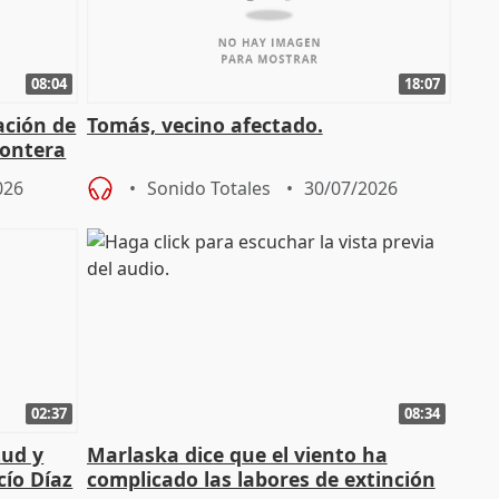
08:04
18:07
ación de
Tomás, vecino afectado.
rontera
026
Sonido Totales
30/07/2026
02:37
08:34
tud y
Marlaska dice que el viento ha
cío Díaz
complicado las labores de extinción