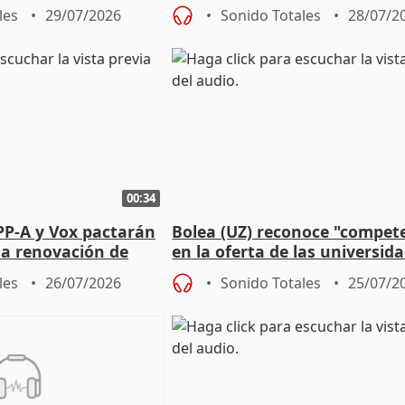
la prevención
les
29/07/2026
Sonido Totales
28/07/2
00:34
PP-A y Vox pactarán
Bolea (UZ) reconoce "compet
 la renovación de
en la oferta de las universid
 Defensor
privadas
les
26/07/2026
Sonido Totales
25/07/2