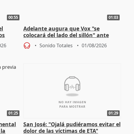
00:55
01:03
el
Adelante augura que Vox "se
os
colocará del lado del sillón" ante
es
iniciativas de la oposición
026
Sonido Totales
01/08/2026
01:25
01:29
mental
San José: "Ojalá pudiéramos evitar el
 la
dolor de las víctimas de ETA"