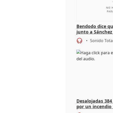
Bendodo dice qu
junto a Sánchez 
salida
Sonido Tota
Desalojadas 384
por un incendio 
viento