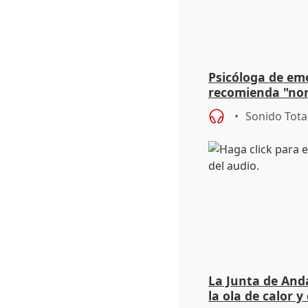
Psicóloga de em
recomienda "nor
síntomas tras su
Sonido Tota
La Junta de Anda
la ola de calor y