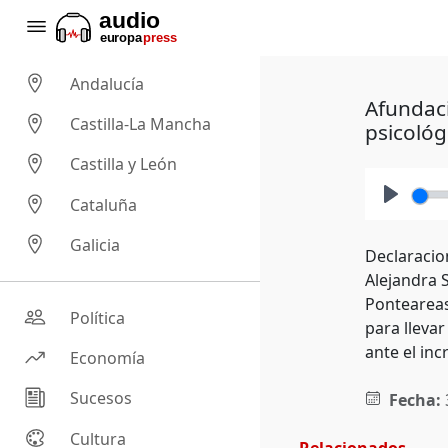
Andalucía
Afundaci
Castilla-La Mancha
psicológ
Castilla y León
Cataluña
Play
Galicia
Declaracio
Alejandra 
Ponteareas
Política
para llevar
ante el in
Economía
Sucesos
Fecha:
Cultura