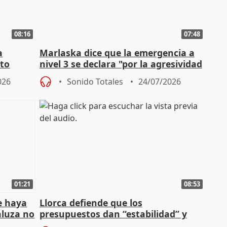
08:16
07:48
a
Marlaska dice que la emergencia a
cto
nivel 3 se declara "por la agresividad
de los incendios"
026
Sonido Totales
24/07/2026
01:21
08:53
e haya
Llorca defiende que los
aluza no
presupuestos dan “estabilidad” y
ar"
dice que no ha hablado con Feijóo