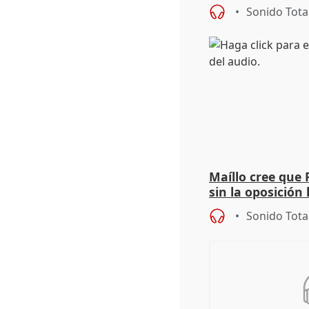
importancia de 
Sonido Tota
Maíllo cree que 
sin la oposición
órganos como el
Sonido Tota