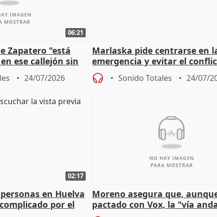
06:21
e Zapatero "está
Marlaska pide centrarse en l
en ese callejón sin
emergencia y evitar el confli
político
les
24/07/2026
Sonido Totales
24/07/2
02:17
 personas en Huelva
Moreno asegura que, aunqu
complicado por el
pactado con Vox, la "vía and
ha muerto" ni él va a "cambi