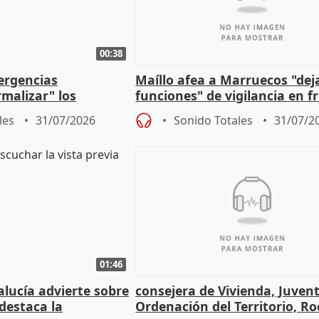
00:38
ergencias
Maíllo afea a Marruecos "dej
malizar" los
funciones" de vigilancia en f
frir un incendio
con Ceuta
les
31/07/2026
Sonido Totales
31/07/2
01:46
lucía advierte sobre
consejera de Vivienda, Juven
 destaca la
Ordenación del Territorio, Ro