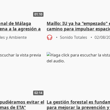
01:10
ional de Málaga
Maíllo: IU ya ha "empezado" 
ena a la agresión a
camino para impulsar espaci
de Urgencias
unitarios para las municipal
les y Ambiente
Sonido Totales
02/08/2
02:14
 pudiéramos evitar el
La gestión forestal es funda
timas de ETA"
para mejorar la prevención y