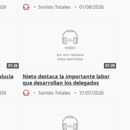
026
Sonido Totales
01/08/2026
01:26
01:29
alucía
Nieto destaca la importante labor
que desarrollan los delegados
osición
territoriales de la Junta
026
Sonido Totales
31/07/2026