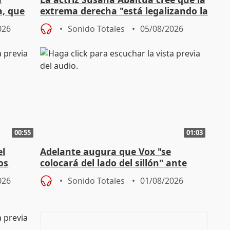
a, que
extrema derecha "está legalizando la
homofobia"
026
Sonido Totales
05/08/2026
00:55
01:03
el
Adelante augura que Vox "se
os
colocará del lado del sillón" ante
es
iniciativas de la oposición
026
Sonido Totales
01/08/2026