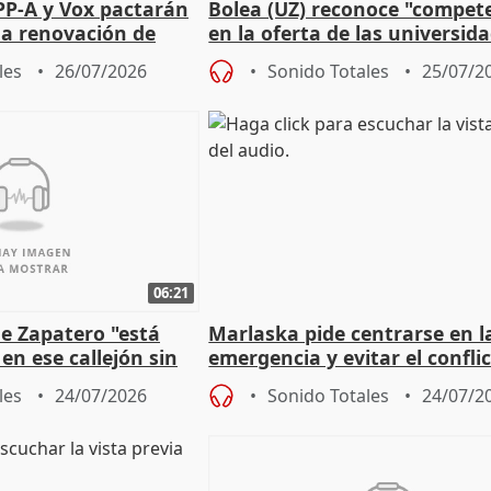
PP-A y Vox pactarán
Bolea (UZ) reconoce "compet
 la renovación de
en la oferta de las universid
 Defensor
privadas
les
26/07/2026
Sonido Totales
25/07/2
06:21
e Zapatero "está
Marlaska pide centrarse en l
en ese callejón sin
emergencia y evitar el confli
político
les
24/07/2026
Sonido Totales
24/07/2