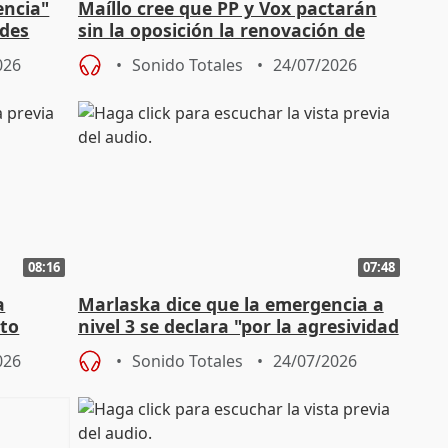
encia"
Maíllo cree que PP y Vox pactarán
ades
sin la oposición la renovación de
órganos como el Defensor
026
Sonido Totales
24/07/2026
08:16
07:48
a
Marlaska dice que la emergencia a
cto
nivel 3 se declara "por la agresividad
de los incendios"
026
Sonido Totales
24/07/2026