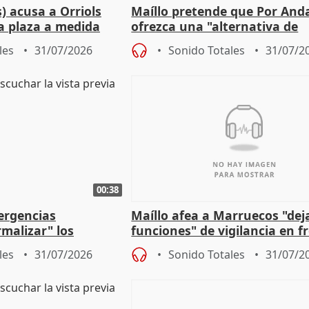
) acusa a Orriols
Maíllo pretende que Por And
a plaza a medida
ofrezca una "alternativa de
ipoll (Girona)
gobierno" con su labor de op
les
31/07/2026
Sonido Totales
31/07/2
00:38
ergencias
Maíllo afea a Marruecos "dej
malizar" los
funciones" de vigilancia en f
frir un incendio
con Ceuta
les
31/07/2026
Sonido Totales
31/07/2