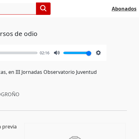
Abonados
ursos de odio
02:16
Mute
Settings
as, en III Jornadas Observatorio Juventud
OGROÑO