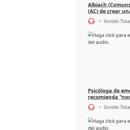
Albiach (Comuns
(AC) de crear un
para su hija en R
Sonido Tota
Psicóloga de em
recomienda "nor
síntomas tras su
Sonido Tota