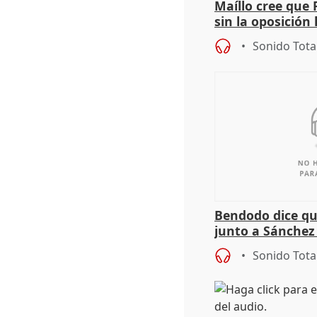
Maíllo cree que 
sin la oposición
órganos como el
Sonido Tota
Bendodo dice qu
junto a Sánchez 
salida
Sonido Tota