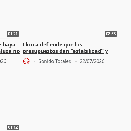
01:21
08:53
e haya
Llorca defiende que los
aluza no
presupuestos dan “estabilidad” y
ar"
dice que no ha hablado con Feijóo
026
Sonido Totales
22/07/2026
01:12