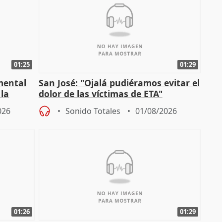
01:25
01:29
mental
San José: "Ojalá pudiéramos evitar el
 la
dolor de las víctimas de ETA"
026
Sonido Totales
01/08/2026
01:26
01:29