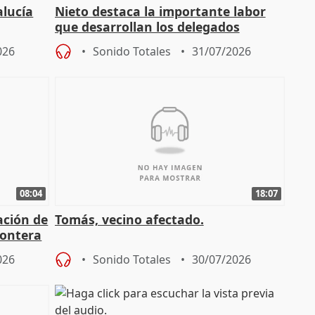
alucía
Nieto destaca la importante labor
que desarrollan los delegados
osición
territoriales de la Junta
026
Sonido Totales
31/07/2026
08:04
18:07
ación de
Tomás, vecino afectado.
rontera
026
Sonido Totales
30/07/2026