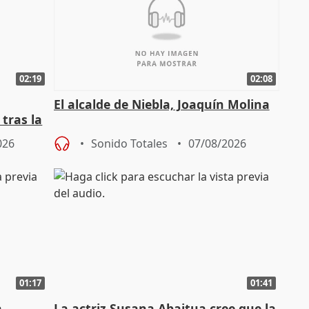
02:19
02:08
El alcalde de Niebla, Joaquín Molina
tras la
026
Sonido Totales
07/08/2026
01:17
01:41
a
La actriz Susana Abaitua cree que la