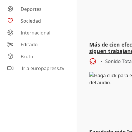
Deportes
Sociedad
Internacional
Más de cien efec
Editado
siguen trabajand
Bruto
Niebla (Huelva)
Sonido Tota
Ir a europapress.tv
Sanidade pide "