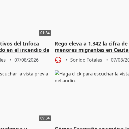
01:34
tivos del Infoca
Rego eleva a 1.342 la cifra de
o en el incendio de
menores migrantes en Ceuta 
entrada masiva
les
07/08/2026
Sonido Totales
07/08/2
09:34
prudencia y
Gómez Caamaño reivindica l