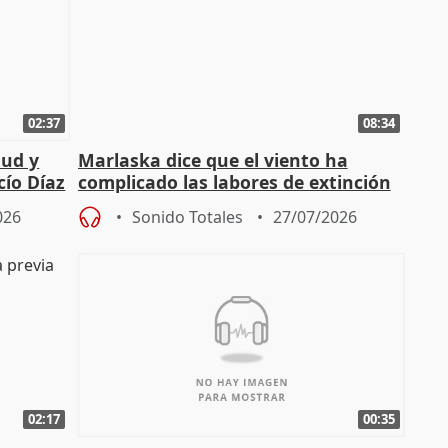
02:37
08:34
tud y
Marlaska dice que el viento ha
cío Díaz
complicado las labores de extinción
durante la madrugada
026
Sonido Totales
27/07/2026
02:17
00:35