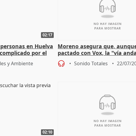
02:17
 personas en Huelva
Moreno asegura que, aunqu
complicado por el
pactado con Vox, la "vía and
ha muerto" ni él va a "cambi
les y Ambiente
Sonido Totales
22/07/2
02:10