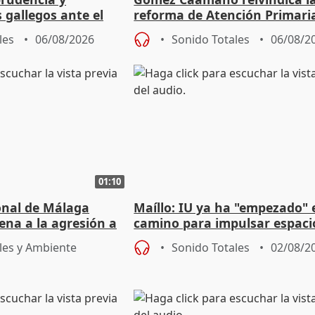
s gallegos ante el
reforma de Atención Primari
e agosto
reforzará la autogestión
les
06/08/2026
Sonido Totales
06/08/2
01:10
ional de Málaga
Maíllo: IU ya ha "empezado" 
ena a la agresión a
camino para impulsar espaci
de Urgencias
unitarios para las municipal
les y Ambiente
Sonido Totales
02/08/2