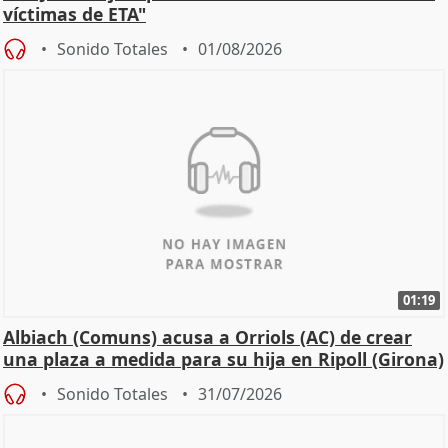
víctimas de ETA"
Sonido Totales
01/08/2026
01:19
Albiach (Comuns) acusa a Orriols (AC) de crear
una plaza a medida para su hija en Ripoll (Girona)
Sonido Totales
31/07/2026