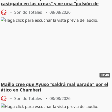
castigado en las urnas" y ve una "pulsión de
cambio"
Sonido Totales
08/08/2026
01:48
Maíllo cree que Ayuso "saldrá mal parada" por el
ático en Chamberí
Sonido Totales
08/08/2026