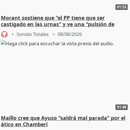
01:53
Morant sostiene que "el PP tiene que ser
castigado en las urnas" y ve una "pulsión de
cambio"
Sonido Totales
08/08/2026
01:48
Maíllo cree que Ayuso "saldrá mal parada" por el
ático en Chamberí