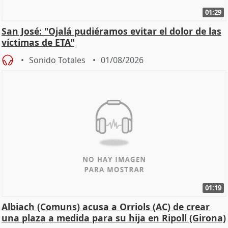
01:29
San José: "Ojalá pudiéramos evitar el dolor de las
víctimas de ETA"
Sonido Totales
01/08/2026
01:19
Albiach (Comuns) acusa a Orriols (AC) de crear
una plaza a medida para su hija en Ripoll (Girona)