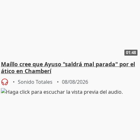
01:48
Maíllo cree que Ayuso "saldrá mal parada" por el
ático en Chamberí
Sonido Totales
08/08/2026