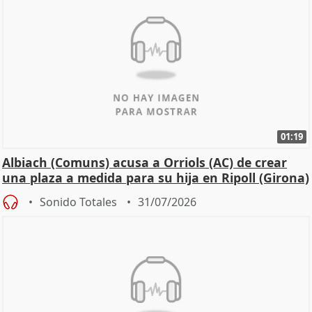
01:19
Albiach (Comuns) acusa a Orriols (AC) de crear
una plaza a medida para su hija en Ripoll (Girona)
Sonido Totales
31/07/2026