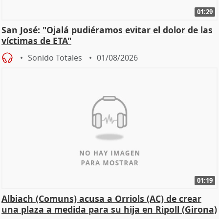
01:29
San José: "Ojalá pudiéramos evitar el dolor de las
víctimas de ETA"
Sonido Totales
01/08/2026
01:19
Albiach (Comuns) acusa a Orriols (AC) de crear
una plaza a medida para su hija en Ripoll (Girona)