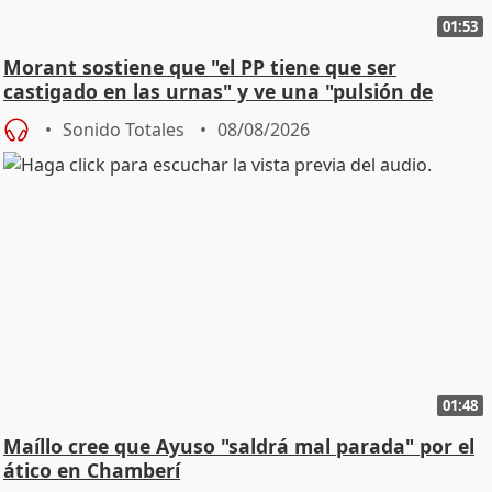
01:53
Morant sostiene que "el PP tiene que ser
castigado en las urnas" y ve una "pulsión de
cambio"
Sonido Totales
08/08/2026
01:48
Maíllo cree que Ayuso "saldrá mal parada" por el
ático en Chamberí