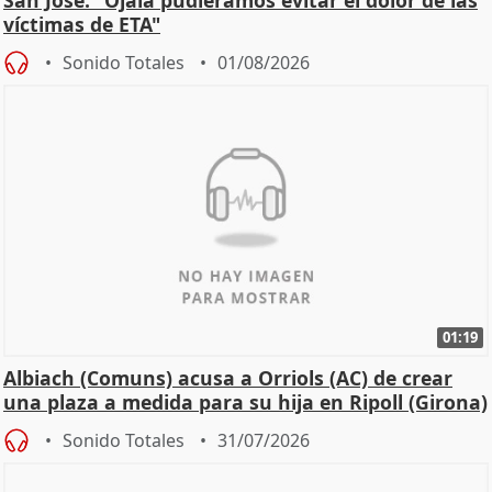
víctimas de ETA"
Sonido Totales
01/08/2026
01:19
Albiach (Comuns) acusa a Orriols (AC) de crear
una plaza a medida para su hija en Ripoll (Girona)
Sonido Totales
31/07/2026