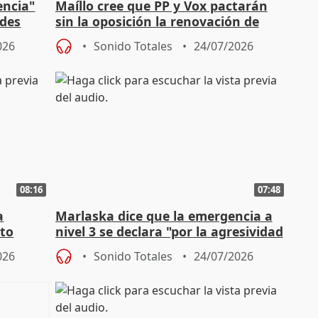
encia"
Maíllo cree que PP y Vox pactarán
ades
sin la oposición la renovación de
órganos como el Defensor
026
Sonido Totales
24/07/2026
08:16
07:48
a
Marlaska dice que la emergencia a
cto
nivel 3 se declara "por la agresividad
de los incendios"
026
Sonido Totales
24/07/2026