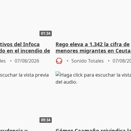
01:34
tivos del Infoca
Rego eleva a 1.342 la cifra de
o en el incendio de
menores migrantes en Ceuta 
entrada masiva
les
07/08/2026
Sonido Totales
07/08/2
09:34
prudencia y
Gómez Caamaño reivindica l