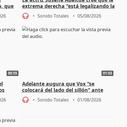
a, que
extrema derecha "está legalizando la
homofobia"
026
Sonido Totales
05/08/2026
00:55
01:03
el
Adelante augura que Vox "se
os
colocará del lado del sillón" ante
es
iniciativas de la oposición
026
Sonido Totales
01/08/2026