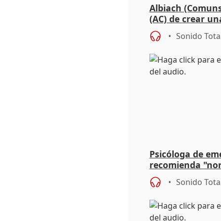
Albiach (Comuns
(AC) de crear un
para su hija en R
Sonido Tota
Psicóloga de em
recomienda "nor
síntomas tras su
Sonido Tota