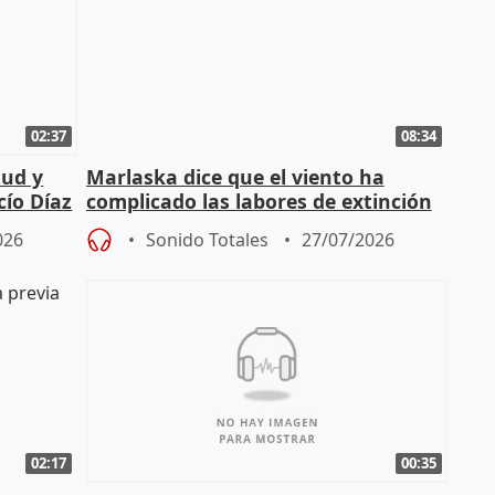
02:37
08:34
tud y
Marlaska dice que el viento ha
cío Díaz
complicado las labores de extinción
durante la madrugada
026
Sonido Totales
27/07/2026
02:17
00:35