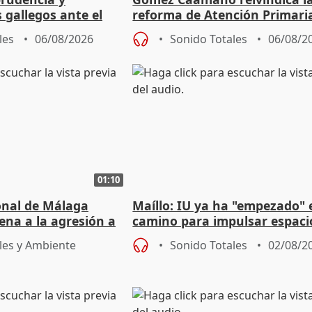
s gallegos ante el
reforma de Atención Primari
e agosto
reforzará la autogestión
les
06/08/2026
Sonido Totales
06/08/2
01:10
ional de Málaga
Maíllo: IU ya ha "empezado" 
ena a la agresión a
camino para impulsar espaci
de Urgencias
unitarios para las municipal
les y Ambiente
Sonido Totales
02/08/2