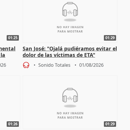
01:25
01:29
mental
San José: "Ojalá pudiéramos evitar el
 la
dolor de las víctimas de ETA"
026
Sonido Totales
01/08/2026
01:26
01:29