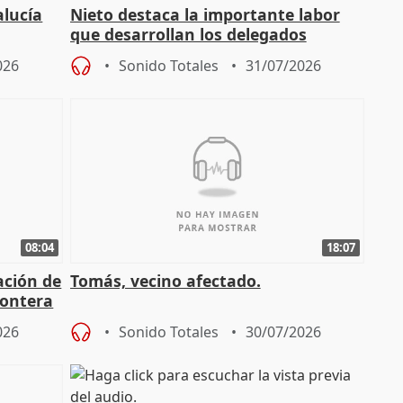
alucía
Nieto destaca la importante labor
que desarrollan los delegados
osición
territoriales de la Junta
026
Sonido Totales
31/07/2026
08:04
18:07
ación de
Tomás, vecino afectado.
rontera
026
Sonido Totales
30/07/2026