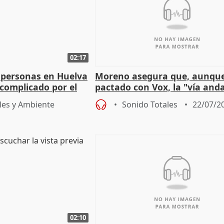
02:17
 personas en Huelva
Moreno asegura que, aunqu
complicado por el
pactado con Vox, la "vía and
ha muerto" ni él va a "cambi
les y Ambiente
Sonido Totales
22/07/2
02:10