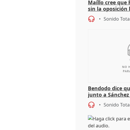
Maíllo cree que 
sin la oposición
órganos como el
Sonido Tota
Bendodo dice qu
junto a Sánchez 
salida
Sonido Tota