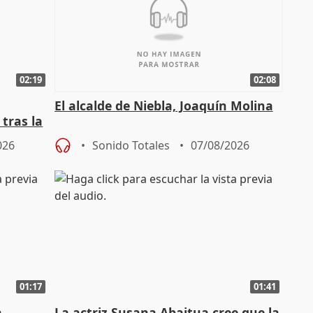
02:19
02:08
El alcalde de Niebla, Joaquín Molina
tras la
026
Sonido Totales
07/08/2026
01:17
01:41
a
La actriz Susana Abaitua cree que la