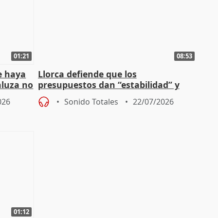
01:21
08:53
e haya
Llorca defiende que los
aluza no
presupuestos dan “estabilidad” y
ar"
dice que no ha hablado con Feijóo
026
Sonido Totales
22/07/2026
01:12