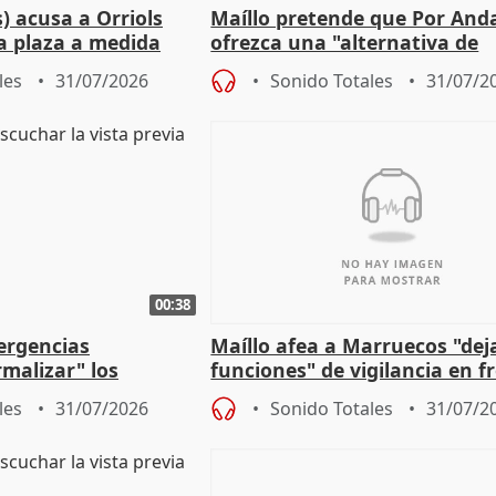
) acusa a Orriols
Maíllo pretende que Por And
a plaza a medida
ofrezca una "alternativa de
ipoll (Girona)
gobierno" con su labor de op
les
31/07/2026
Sonido Totales
31/07/2
00:38
ergencias
Maíllo afea a Marruecos "dej
malizar" los
funciones" de vigilancia en f
frir un incendio
con Ceuta
les
31/07/2026
Sonido Totales
31/07/2