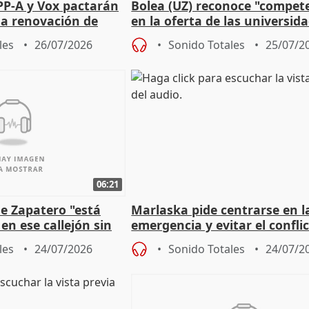
PP-A y Vox pactarán
Bolea (UZ) reconoce "compet
 la renovación de
en la oferta de las universid
 Defensor
privadas
les
26/07/2026
Sonido Totales
25/07/2
06:21
e Zapatero "está
Marlaska pide centrarse en l
en ese callejón sin
emergencia y evitar el confli
político
les
24/07/2026
Sonido Totales
24/07/2