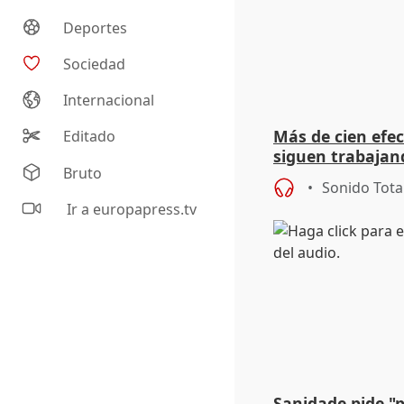
Deportes
Sociedad
Internacional
Más de cien efec
Editado
siguen trabajand
Bruto
Niebla (Huelva)
Sonido Tota
Ir a europapress.tv
Sanidade pide "