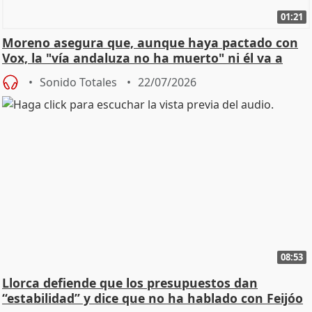
01:21
Moreno asegura que, aunque haya pactado con
Vox, la "vía andaluza no ha muerto" ni él va a
"cambiar"
Sonido Totales
22/07/2026
08:53
Llorca defiende que los presupuestos dan
“estabilidad” y dice que no ha hablado con Feijóo