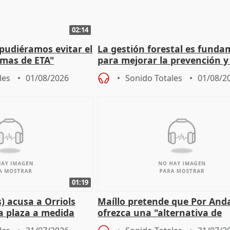
02:14
 pudiéramos evitar el
La gestión forestal es funda
timas de ETA"
para mejorar la prevención y
actuación frente a incendios
les
01/08/2026
Sonido Totales
01/08/2
01:19
) acusa a Orriols
Maíllo pretende que Por And
a plaza a medida
ofrezca una "alternativa de
ipoll (Girona)
gobierno" con su labor de op