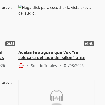
00:55
01:03
el
Adelante augura que Vox "se
os
colocará del lado del sillón" ante
es
iniciativas de la oposición
026
Sonido Totales
01/08/2026