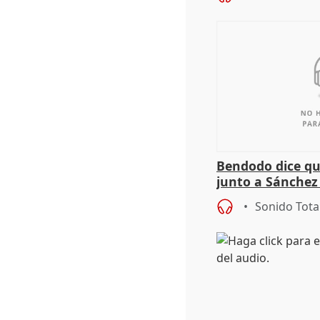
Bendodo dice qu
junto a Sánchez 
salida
Sonido Tota