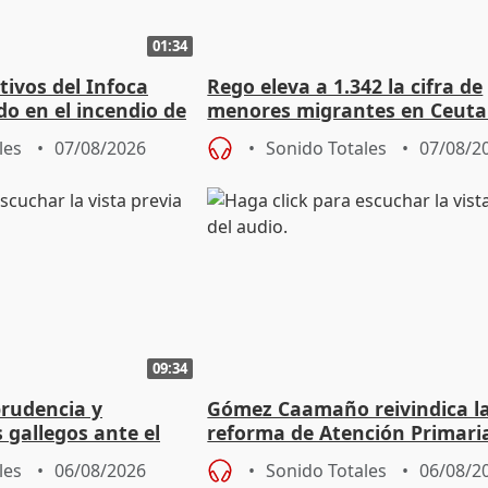
01:34
tivos del Infoca
Rego eleva a 1.342 la cifra de
o en el incendio de
menores migrantes en Ceuta 
entrada masiva
les
07/08/2026
Sonido Totales
07/08/2
09:34
prudencia y
Gómez Caamaño reivindica l
s gallegos ante el
reforma de Atención Primari
e agosto
reforzará la autogestión
les
06/08/2026
Sonido Totales
06/08/2