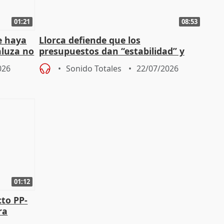
01:21
08:53
e haya
Llorca defiende que los
aluza no
presupuestos dan “estabilidad” y
ar"
dice que no ha hablado con Feijóo
026
Sonido Totales
22/07/2026
01:12
cto PP-
ra
chista