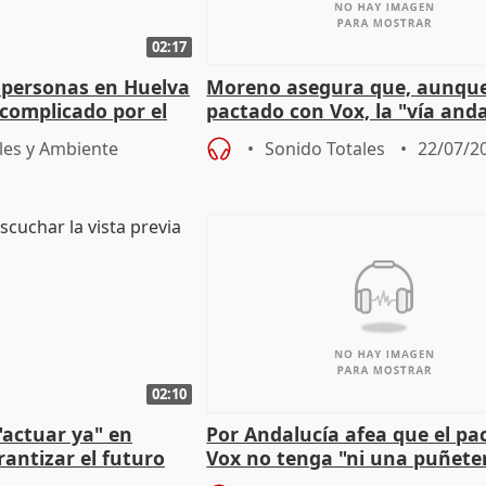
02:17
 personas en Huelva
Moreno asegura que, aunqu
complicado por el
pactado con Vox, la "vía and
ha muerto" ni él va a "cambi
les y Ambiente
Sonido Totales
22/07/2
02:10
"actuar ya" en
Por Andalucía afea que el pa
antizar el futuro
Vox no tenga "ni una puñete
 país
medida" contra violencia ma