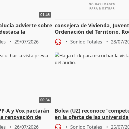
01:46
lucía advierte sobre
consejera de Vivienda, Juven
 destaca la
Ordenación del Territorio, Ro
la prevención
les
29/07/2026
Sonido Totales
28/07/2
00:34
PP-A y Vox pactarán
Bolea (UZ) reconoce "compet
 la renovación de
en la oferta de las universid
 Defensor
privadas
les
26/07/2026
Sonido Totales
25/07/2