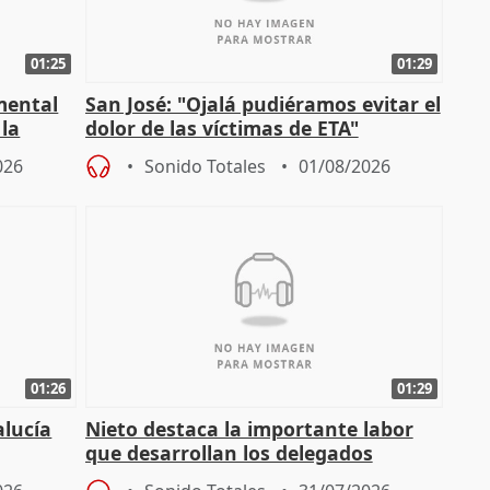
01:25
01:29
mental
San José: "Ojalá pudiéramos evitar el
 la
dolor de las víctimas de ETA"
026
Sonido Totales
01/08/2026
01:26
01:29
alucía
Nieto destaca la importante labor
que desarrollan los delegados
osición
territoriales de la Junta