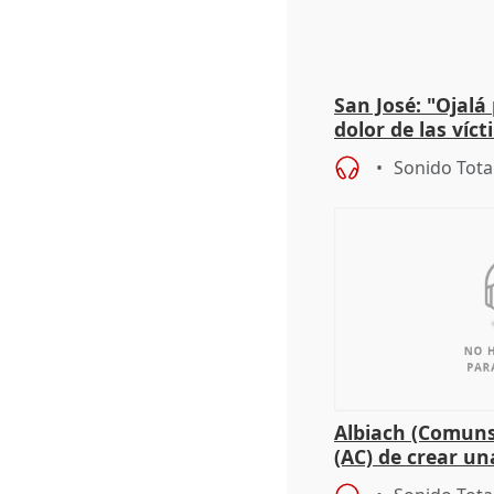
San José: "Ojalá
dolor de las víc
Sonido Tota
Albiach (Comuns
(AC) de crear un
para su hija en R