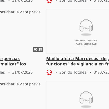
les
31/07/2026
Sonido Totales
31/07/2
00:38
ergencias
Maíllo afea a Marruecos "dej
malizar" los
funciones" de vigilancia en f
frir un incendio
con Ceuta
les
31/07/2026
Sonido Totales
31/07/2