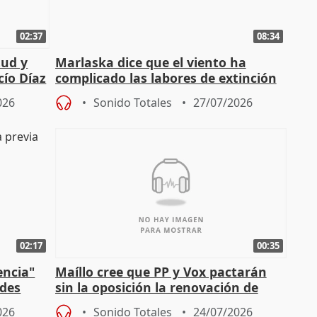
02:37
08:34
tud y
Marlaska dice que el viento ha
cío Díaz
complicado las labores de extinción
durante la madrugada
026
Sonido Totales
27/07/2026
02:17
00:35
encia"
Maíllo cree que PP y Vox pactarán
ades
sin la oposición la renovación de
órganos como el Defensor
026
Sonido Totales
24/07/2026