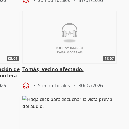
026
Sonido Totales
31/07/2026
08:04
18:07
ación de
Tomás, vecino afectado.
rontera
026
Sonido Totales
30/07/2026