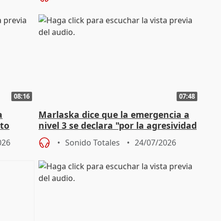
08:16
07:48
a
Marlaska dice que la emergencia a
cto
nivel 3 se declara "por la agresividad
de los incendios"
026
Sonido Totales
24/07/2026