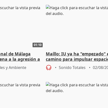
01:10
ional de Málaga
Maíllo: IU ya ha "empezado" 
ena a la agresión a
camino para impulsar espaci
de Urgencias
unitarios para las municipal
les y Ambiente
Sonido Totales
02/08/2