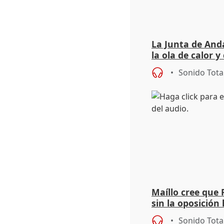
La Junta de Anda
la ola de calor y
importancia de 
Sonido Tota
Maíllo cree que 
sin la oposición
órganos como el
Sonido Tota