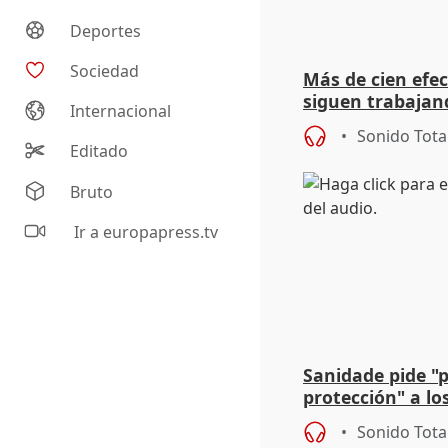
Deportes
Sociedad
Más de cien efec
siguen trabajand
Internacional
Niebla (Huelva)
Sonido Tota
Editado
Bruto
Ir a europapress.tv
Sanidade pide "
protección" a lo
eclipse del 12 d
Sonido Tota