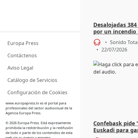
Desalojadas 384
por un incendio 
viento
Sonido Tota
Europa Press
22/07/2026
Contáctenos
Aviso Legal
Catálogo de Servicios
Configuración de Cookies
www.europapress.tv
es el portal para
profesionales del sector audiovisual de la
Agencia Europa Press.
Confebask pide 
© 2026 Europa Press. Está expresamente
prohibida la redistribución y la redifusión
Euskadi para gar
de todo o parte de los contenidos de esta
con un pacto de
web sin su previo y expreso