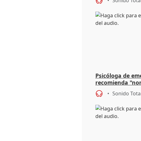
Sonido Tota
Psicóloga de em
recomienda "nor
síntomas tras su
Sonido Tota