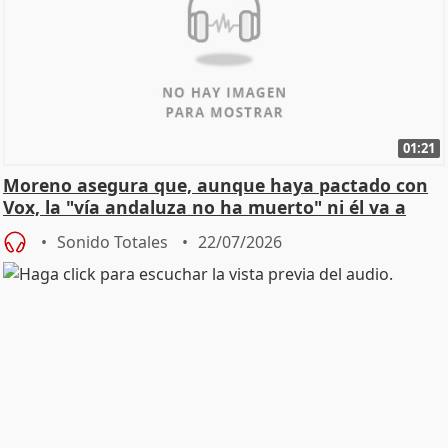
01:21
Moreno asegura que, aunque haya pactado con
Vox, la "vía andaluza no ha muerto" ni él va a
"cambiar"
Sonido Totales
22/07/2026