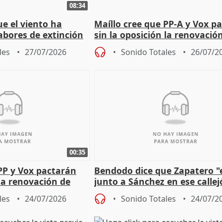
08:34
e el viento ha
Maíllo cree que PP-A y Vox p
abores de extinción
sin la oposición la renovació
rugada
órganos como el Defensor
les
27/07/2026
Sonido Totales
26/07/2
00:35
PP y Vox pactarán
Bendodo dice que Zapatero "
 la renovación de
junto a Sánchez en ese callej
 Defensor
salida
les
24/07/2026
Sonido Totales
24/07/2