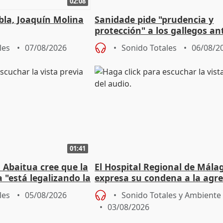
02:08
ebla, Joaquín Molina
Sanidade pide "prudencia y
protección" a los gallegos ant
eclipse del 12 de agosto
les
07/08/2026
Sonido Totales
06/08/2
01:41
 Abaitua cree que la
El Hospital Regional de Mála
 "está legalizando la
expresa su condena a la agre
dos enfermeras de Urgencias
les
05/08/2026
Sonido Totales y Ambiente
03/08/2026