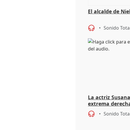
El alcalde de Ni
Sonido Tota
La actriz Susana
extrema derecha
homofobia"
Sonido Tota