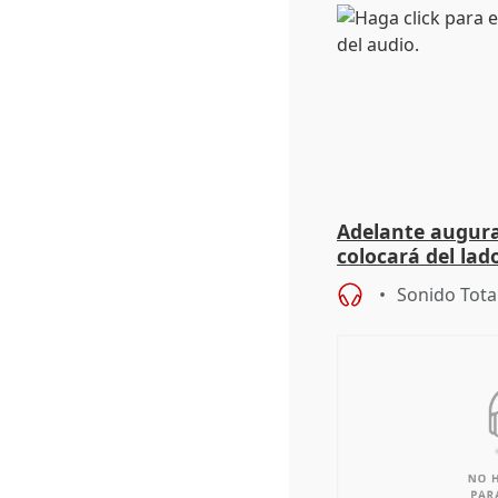
Adelante augura
colocará del lado
iniciativas de la
Sonido Tota