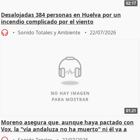
02:17
Desalojadas 384 personas en Huelva por un
incendio complicado por el viento
Sonido Totales y Ambiente
22/07/2026
01:21
Moreno asegura que, aunque haya pactado con
Vox, la "vía andaluza no ha muerto" ni él va a
"cambiar"