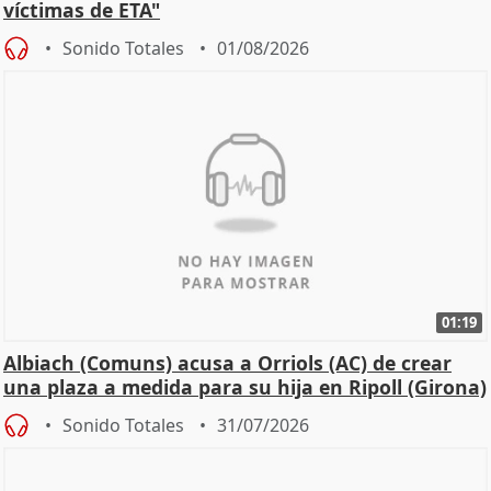
víctimas de ETA"
Sonido Totales
01/08/2026
01:19
Albiach (Comuns) acusa a Orriols (AC) de crear
una plaza a medida para su hija en Ripoll (Girona)
Sonido Totales
31/07/2026