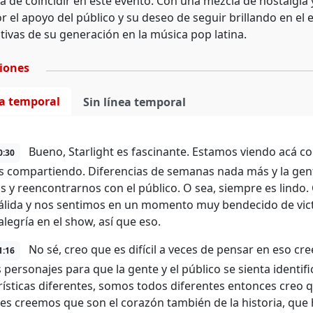
a de coincidir en este evento. Con una mezcla de nostalgia 
or el apoyo del público y su deseo de seguir brillando en e
tivas de su generación en la música pop latina.
ciones
ea temporal
Sin línea temporal
Bueno, Starlight es fascinante. Estamos viendo acá com
0:30
 compartiendo. Diferencias de semanas nada más y la gen
s y reencontrarnos con el público. O sea, siempre es lindo.
álida y nos sentimos en un momento muy bendecido de victo
legría en el show, así que eso.
No sé, creo que es difícil a veces de pensar en eso c
1:16
personajes para que la gente y el público se sienta identific
rísticas diferentes, somos todos diferentes entonces creo qu
es creemos que son el corazón también de la historia, que h