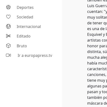
también es
Luis Guerr
Deportes
cuentan: "
Sociedad
muy solita
de tener q
Internacional
es una de l
Esquivel y 
Editado
artistas c
Bruto
honor para
distinta, 
Ir a europapress.tv
mucha alegr
había mucho
característ
canciones,
tiene muy 
algunas pa
pasan y to
también po
máscara de