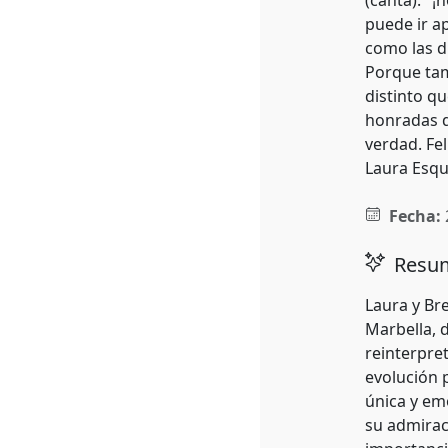
(canta): "¡
puede ir a
como las di
Porque tam
distinto q
honradas d
verdad. Fel
Laura Esqui
Fecha:
Resum
Laura y Bre
Marbella, 
reinterpre
evolución p
única y em
su admirac