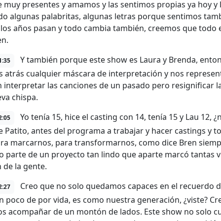
ne muy presentes y amamos y las sentimos propias ya hoy y
o algunas palabritas, algunas letras porque sentimos tam
los años pasan y todo cambia también, creemos que todo e
en.
Y también porque este show es Laura y Brenda, enton
1:35
 atrás cualquier máscara de interpretación y nos represen
 interpretar las canciones de un pasado pero resignificar l
va chispa.
Yo tenía 15, hice el casting con 14, tenía 15 y Lau 12, 
2:05
e Patito, antes del programa a trabajar y hacer castings y 
ara marcarnos, para transformarnos, como dice Bren siemp
 parte de un proyecto tan lindo que aparte marcó tantas vi
 de la gente.
Creo que no solo quedamos capaces en el recuerdo d
2:27
 poco de por vida, es como nuestra generación, ¿viste? C
 acompañar de un montón de lados. Este show no solo cue