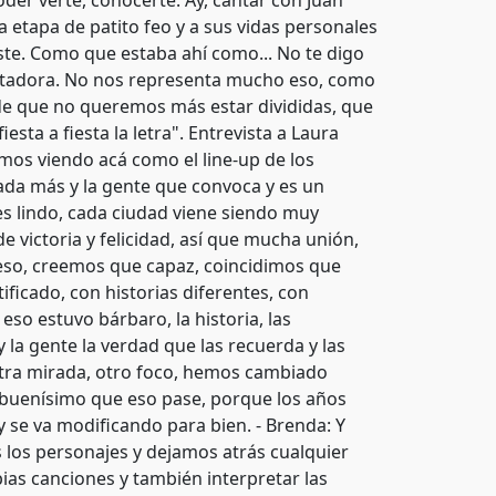
der verte, conocerte. Ay, cantar con Juan
 etapa de patito feo y a sus vidas personales
ste. Como que estaba ahí como... No te digo
mentadora. No nos representa mucho eso, como
, de que no queremos más estar divididas, que
ta a fiesta la letra". Entrevista a Laura
amos viendo acá como el line-up de los
da más y la gente que convoca y es un
es lindo, cada ciudad viene siendo muy
 victoria y felicidad, así que mucha unión,
n eso, creemos que capaz, coincidimos que
ificado, con historias diferentes, con
eso estuvo bárbaro, la historia, las
 la gente la verdad que las recuerda y las
tra mirada, otro foco, hemos cambiado
 buenísimo que eso pase, porque los años
se va modificando para bien. - Brenda: Y
los personajes y dejamos atrás cualquier
as canciones y también interpretar las