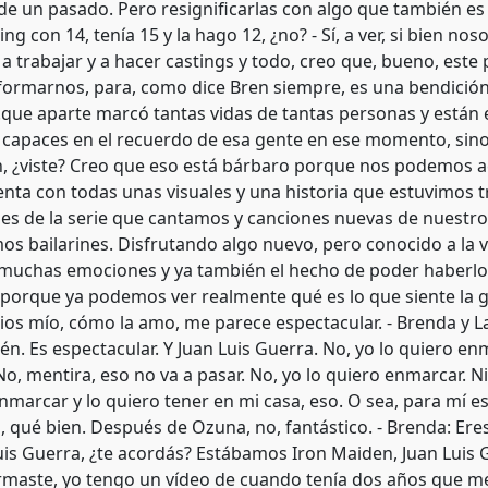
de un pasado. Pero resignificarlas con algo que también es 
ting con 14, tenía 15 y la hago 12, ¿no? - Sí, a ver, si bien 
a trabajar y a hacer castings y todo, creo que, bueno, est
formarnos, para, como dice Bren siempre, es una bendició
..que aparte marcó tantas vidas de tantas personas y están 
apaces en el recuerdo de esa gente en ese momento, sino
, ¿viste? Creo que eso está bárbaro porque nos podemos 
enta con todas unas visuales y una historia que estuvimos 
nes de la serie que cantamos y canciones nuevas de nuestr
mos bailarines. Disfrutando algo nuevo, pero conocido a la 
muchas emociones y ya también el hecho de poder haberlo 
o porque ya podemos ver realmente qué es lo que siente la
ios mío, cómo la amo, me parece espectacular. - Brenda y L
ién. Es espectacular. Y Juan Luis Guerra. No, yo lo quiero 
 No, mentira, eso no va a pasar. No, yo lo quiero enmarcar.
enmarcar y lo quiero tener en mi casa, eso. O sea, para mí 
, qué bien. Después de Ozuna, no, fantástico. - Brenda: Er
uis Guerra, ¿te acordás? Estábamos Iron Maiden, Juan Luis G
rmaste, yo tengo un vídeo de cuando tenía dos años que me