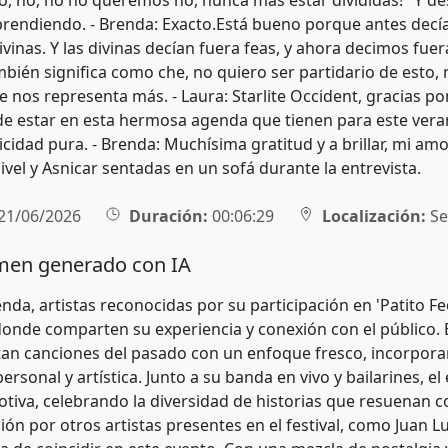
no, no, no no queremos no, nunca más estar divididas!" Y des
prendiendo. - Brenda: Exacto.Está bueno porque antes decí
vinas. Y las divinas decían fuera feas, y ahora decimos fue
bién significa como che, no quiero ser partidario de esto,
ue nos representa más. - Laura: Starlite Occident, gracias 
e estar en esta hermosa agenda que tienen para este vera
icidad pura. - Brenda: Muchísima gratitud y a brillar, mi am
vel y Asnicar sentadas en un sofá durante la entrevista.
21/06/2026
Duración:
00:06:29
Localización:
Sev
en generado con IA
nda, artistas reconocidas por su participación en 'Patito Fe
donde comparten su experiencia y conexión con el público. 
tan canciones del pasado con un enfoque fresco, incorporan
ersonal y artística. Junto a su banda en vivo y bailarines, 
otiva, celebrando la diversidad de historias que resuenan 
ión por otros artistas presentes en el festival, como Juan 