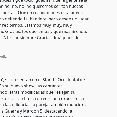
pués sigue todo igual, así que la gente se la
an no, no, no, no queremos ser tan huecas
ra perras. Que en realidad pues está bueno.
 no defiendo tal bandera, pero desde un lugar
por recibirnos. Estamos muy, muy, muy
no.Gracias, los queremos y que más Brenda,
or. A brillar siempre.Gracias. Imágenes de
illa
o', se presentan en el Starlite Occidental de
En su nuevo show, las cantantes
do letras modificadas que reflejan su
el espectáculo busca ofrecer una experiencia
con la audiencia. La pareja también menciona
Luis Guerra y Maroon 5, destacando la