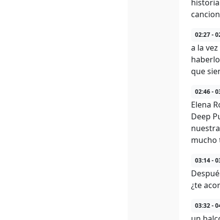
histori
cancion
02:27 - 0
a la ve
haberlo
que sie
02:46 - 0
Elena R
Deep Pu
nuestra
mucho t
03:14 - 0
Después
¿te aco
03:32 - 0
un balc