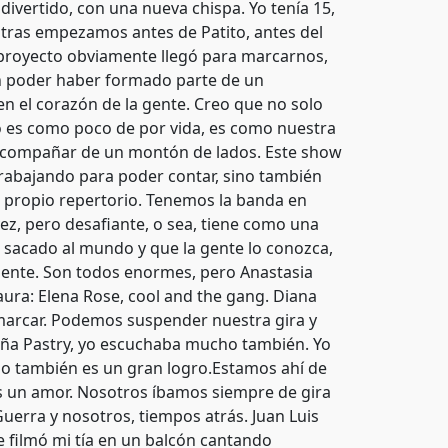
divertido, con una nueva chispa. Yo tenía 15,
nosotras empezamos antes de Patito, antes del
e proyecto obviamente llegó para marcarnos,
n poder haber formado parte de un
en el corazón de la gente. Creo que no solo
 es como poco de por vida, es como nuestra
acompañar de un montón de lados. Este show
trabajando para poder contar, sino también
o propio repertorio. Tenemos la banda en
vez, pero desafiante, o sea, tiene como una
sacado al mundo y que la gente lo conozca,
 gente. Son todos enormes, pero Anastasia
aura: Elena Rose, cool and the gang. Diana
enmarcar. Podemos suspender nuestra gira y
 Niña Pastry, yo escuchaba mucho también. Yo
eso también es un gran logro.Estamos ahí de
es un amor. Nosotros íbamos siempre de gira
uerra y nosotros, tiempos atrás. Juan Luis
 filmó mi tía en un balcón cantando