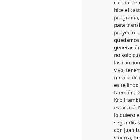
canciones 
hice el cas
programa, 
para trans
proyecto..
quedamos c
generación
no solo cu
las cancio
vivo, tene
mezcla de 
es re lind
también, D
Kroll tamb
estar acá.
lo quiero 
segunditas
con Juan L
Guerra, fo