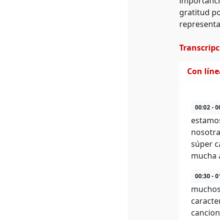
importanci
gratitud p
representa
Transcrip
Con lín
00:02 - 0
estamos
nosotra
súper c
mucha a
00:30 - 0
muchos 
caracte
cancion