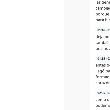
las tie
cambiad
porque 
para bi
01:16 - 0
dejamos
también
una nue
01:35 - 0
antes d
llegó p
formado
corazón
02:05 - 0
como un
podemos