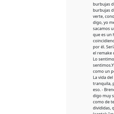
burbujas d
burbujas d
verte, con
digo, yo m
sacamos un
que es un 
coincidiend
por él. Ser
el remake 
Lo sentimo
sentimos.Y
como un po
La vida del
tranquila, 
eso. - Bre
digo muy s
como de te
divididas, 