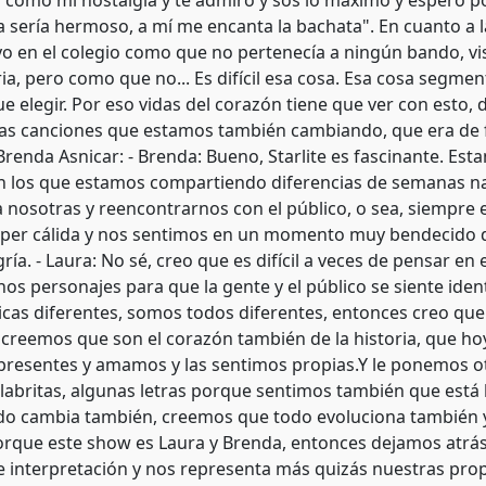
 como mi nostalgia y te admiro y sos lo máximo y espero po
a sería hermoso, a mí me encanta la bachata". En cuanto a la
yo en el colegio como que no pertenecía a ningún bando, vi
ria, pero como que no... Es difícil esa cosa. Esa cosa seg
ue elegir. Por eso vidas del corazón tiene que ver con esto
as canciones que estamos también cambiando, que era de fies
Brenda Asnicar: - Brenda: Bueno, Starlite es fascinante. Est
on los que estamos compartiendo diferencias de semanas na
 nosotras y reencontrarnos con el público, o sea, siempre 
súper cálida y nos sentimos en un momento muy bendecido de
ía. - Laura: No sé, creo que es difícil a veces de pensar e
s personajes para que la gente y el público se siente ident
icas diferentes, somos todos diferentes, entonces creo que 
 creemos que son el corazón también de la historia, que hoy
presentes y amamos y las sentimos propias.Y le ponemos o
labritas, algunas letras porque sentimos también que está
do cambia también, creemos que todo evoluciona también y 
rque este show es Laura y Brenda, entonces dejamos atrás 
 interpretación y nos representa más quizás nuestras propi