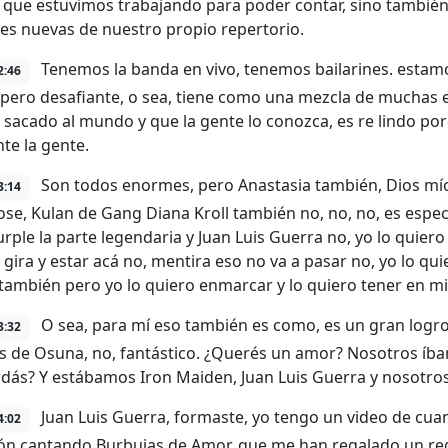
a que estuvimos trabajando para poder contar, sino también
es nuevas de nuestro propio repertorio.
Tenemos la banda en vivo, tenemos bailarines. estam
2:46
z pero desafiante, o sea, tiene como una mezcla de muchas
 sacado al mundo y que la gente lo conozca, es re lindo p
nte la gente.
Son todos enormes, pero Anastasia también, Dios mí
3:14
ose, Kulan de Gang Diana Kroll también no, no, no, es es
rple la parte legendaria y Juan Luis Guerra no, yo lo qui
 gira y estar acá no, mentira eso no va a pasar no, yo lo q
ambién pero yo lo quiero enmarcar y lo quiero tener en mi
O sea, para mí eso también es como, es un gran logro
3:32
 de Osuna, no, fantástico. ¿Querés un amor? Nosotros íbam
rdás? Y estábamos Iron Maiden, Juan Luis Guerra y nosotros
Juan Luis Guerra, formaste, yo tengo un video de cua
4:02
ón cantando Burbujas de Amor, que me han regalado un reg