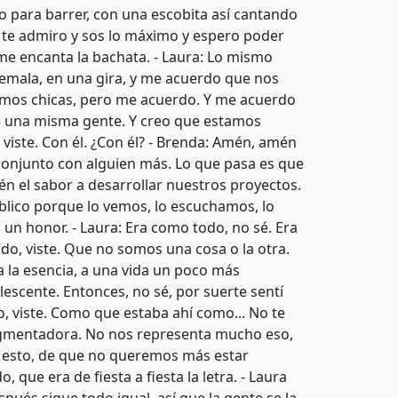
 para barrer, con una escobita así cantando
 te admiro y sos lo máximo y espero poder
 me encanta la bachata. - Laura: Lo mismo
emala, en una gira, y me acuerdo que nos
ramos chicas, pero me acuerdo. Y me acuerdo
 de una misma gente. Y creo que estamos
 viste. Con él. ¿Con él? - Brenda: Amén, amén
n conjunto con alguien más. Lo que pasa es que
n el sabor a desarrollar nuestros proyectos.
blico porque lo vemos, lo escuchamos, lo
un honor. - Laura: Era como todo, no sé. Era
o, viste. Que no somos una cosa o la otra.
, a la esencia, a una vida un poco más
lescente. Entonces, no sé, por suerte sentí
, viste. Como que estaba ahí como... No te
 segmentadora. No nos representa mucho eso,
n esto, de que no queremos más estar
que era de fiesta a fiesta la letra. - Laura