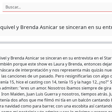
quivel y Brenda Asnicar se sinceran en su entr
ivel y Brenda Asnicar se sinceran en su entrevista en el Sta
ambién porque este show es Laura y Brenda, entonces dejam
máscara de interpretación y nos representa más quizás nue
r las canciones de un pasado. Pero resignificarlas con algo
tenía 15, hice el casting con 14, tenía 15 y la hago 12, ¿no
a admiten: "eres un amor. Nosotros íbamos siempre de gira 
Iron Maiden, Juan Luis Guerra y nosotros, tiempos atrás. J
tenía dos años que me filmó mi tía en un balcón cantando
ara navidad como para barrer, con una escobita así cantand