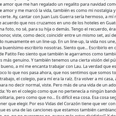
e amor que me han regalado un regalito para navidad como
e amor y me marcó la vida, también es como mi nostalgia y
ocerte. Ay, cantar con Juan Luis Guerra sería hermoso, a mí
e acuerdo que nos cruzamos en uno de los hoteles en Guat
a foto, no sé, para su hija o demás. Tengo el recuerdo, é
honor, viste, como decir, coincidir entre un mismo set, así
o nuevamente en un line-up. En un line-up, la vida nos une,
ía buenísimo escribirlo nosotras. Siento que... Escribirlo e
de Patito Feo siento que también le agarramos como tambié
s más genuino. Y también tenemos una cierta visión del pú
 bueno, a mí me encanta trabajar con Lau. La verdad que es 
co lo que nos pasa ahora, que nos sentimos que somos tod
 trabajo, el colegio, para mí era la raíz. Era volver a mi casa
para no decir normal, viste. Pero más de una vida de un ado
nda: Yo en el colegio como que no pertenecía a ningún bando
olitaria, pero como que no... Es difícil esa cosa. Esa cosa
ner que elegir. Por eso Vidas del Corazón tiene que ver co
que es una de las canciones que estamos también cambiando, 