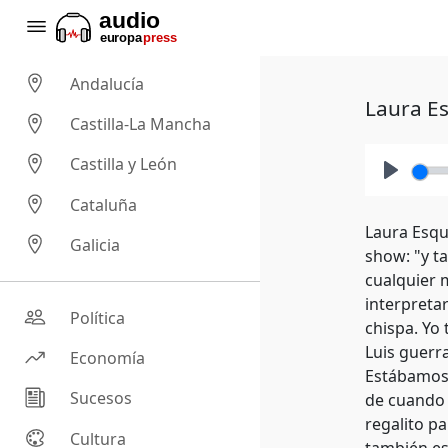
Andalucía
Laura Es
Castilla-La Mancha
Castilla y León
Play
Cataluña
Laura Esqu
Galicia
show: "y t
cualquier 
interpreta
Política
chispa. Yo 
Luis guerr
Economía
Estábamos 
Sucesos
de cuando 
regalito p
Cultura