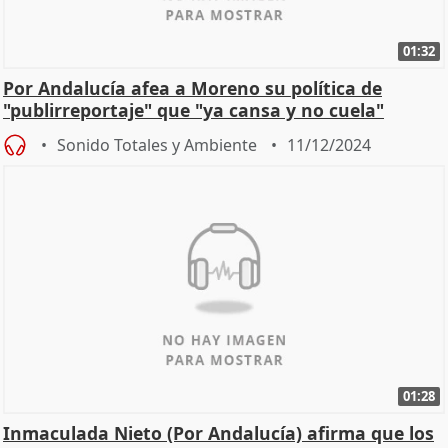
01:32
Por Andalucía afea a Moreno su política de
"publirreportaje" que "ya cansa y no cuela"
Sonido Totales y Ambiente
11/12/2024
01:28
Inmaculada Nieto (Por Andalucía) afirma que los