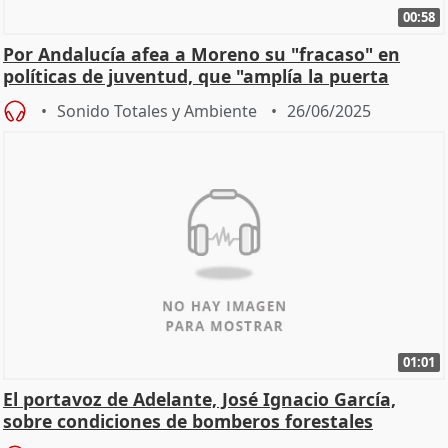
00:58
Por Andalucía afea a Moreno su "fracaso" en
políticas de juventud, que "amplía la puerta
grande" a l
Sonido Totales y Ambiente
26/06/2025
01:01
El portavoz de Adelante, José Ignacio García,
sobre condiciones de bomberos forestales