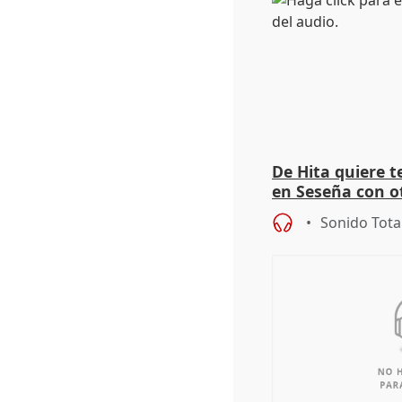
De Hita quiere 
en Seseña con 
Sonido Tota