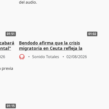
01:51
01:02
acabará
Bendodo afirma que la crisis
ntal"
migratoria en Ceuta refleja la
"extrema debilidad" del Gobierno
026
Sonido Totales
02/08/2026
01:15