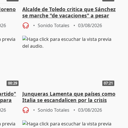
Moreno
Alcalde de Toledo critica que Sánchez
se marche "de vacaciones" a pesar
n SMA
de la crisis migratoria
026
Sonido Totales
03/08/2026
00:29
07:21
artido"
Junqueras Lamenta que países como
 para
Italia se escandalicen por la crisis
migratoria
026
Sonido Totales
03/08/2026