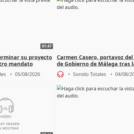
01:47
terminar su proyecto
Carmen Casero, portavoz del
otro mandato
de Gobierno de Málaga tras l
de Pérez de Siles
les
05/08/2026
Sonido Totales
04/08/2