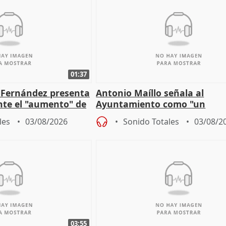
01:37
é Fernández presenta
Antonio Maíllo señala al
ante el "aumento" de
Ayuntamiento como "un
gar en Madri
especulador más" sobre vivi
les
03/08/2026
Sonido Totales
03/08/2
Jiménez Becerril
03:55