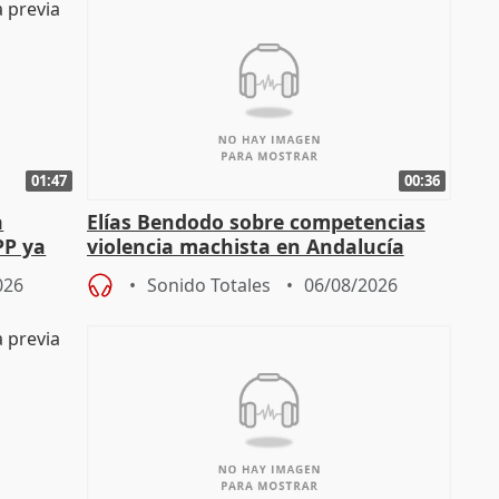
01:47
00:36
a
Elías Bendodo sobre competencias
PP ya
violencia machista en Andalucía
026
Sonido Totales
06/08/2026