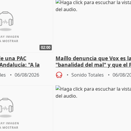
02:00
de una PAC
Maíllo denuncia que Vox es l
Andalucía: "A la
"banalidad del mal" y que el 
 que protegerla"
asume todas sus tesis
les
06/08/2026
Sonido Totales
06/08/2