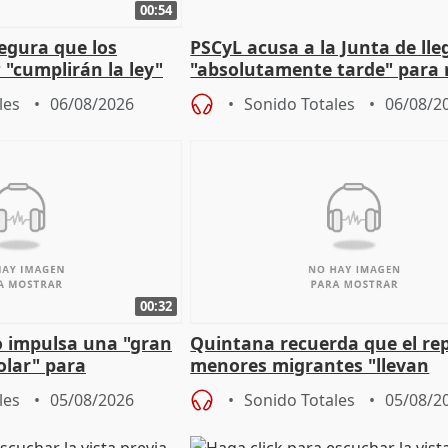
00:54
egura que los
PSCyL acusa a la Junta de lle
 "cumplirán la ley"
"absolutamente tarde" para 
es migrantes
problemas como Newcastle
les
06/08/2026
Sonido Totales
06/08/2
00:32
 impulsa una "gran
Quintana recuerda que el re
olar" para
menores migrantes "llevan
aportación del Gobierno" cen
les
05/08/2026
Sonido Totales
05/08/2