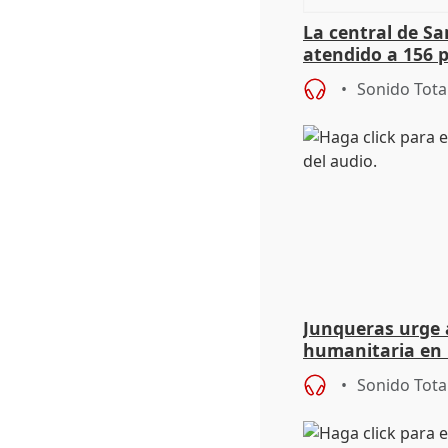
La central de Sa
atendido a 156 
situación de ca
Sonido Tota
de Calor
Junqueras urge a
humanitaria en 
responsabilidad 
Sonido Tota