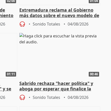
02:00
01:04
 de
Extremadura reclama al Gobierno
miento
más datos sobre el nuevo modelo de
financiación
026
Sonido Totales
04/08/2026
01:11
00:46
l
Sabrido rechaza "hacer política" y
" y se
aboga por esperar que finalice la
no
investigación del incendio
026
Sonido Totales
04/08/2026