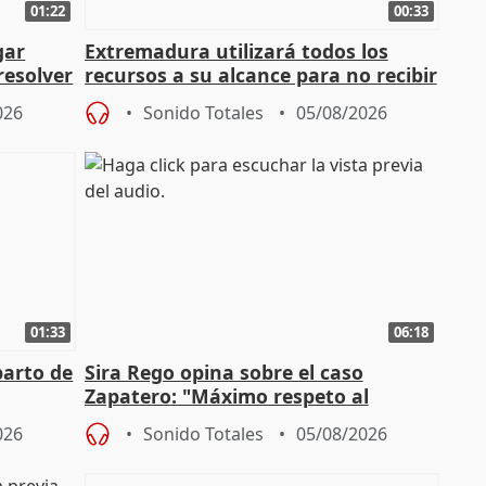
01:22
00:33
gar
Extremadura utilizará todos los
resolver
recursos a su alcance para no recibir
más menores migrantes
026
Sonido Totales
05/08/2026
01:33
06:18
parto de
Sira Rego opina sobre el caso
Zapatero: "Máximo respeto al
tral
proceso judicial"
026
Sonido Totales
05/08/2026