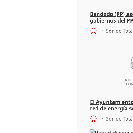
Bendodo (PP) as
gobiernos del PP
sobre los menor
Sonido Tota
El Ayuntamiento
red de energía s
autoconsumo
Sonido Tota