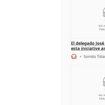
El delegado Jos
esta iniciative 
personas sin ho
Sonido Tota