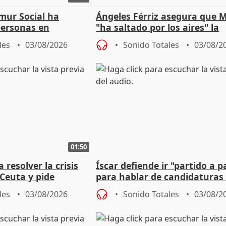
mur Social ha
Ángeles Férriz asegura que 
personas en
"ha saltado por los aires" la
lle durante Campaña
negociación tras acuerdo co
les
03/08/2026
Sonido Totales
03/08/2
01:50
 resolver la crisis
Íscar defiende ir "partido a p
Ceuta y pide
para hablar de candidaturas
a la UE
2027
les
03/08/2026
Sonido Totales
03/08/2