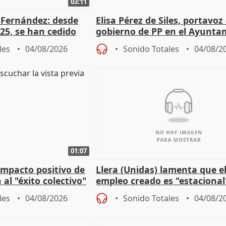
03:11
é Fernández: desde
Elisa Pérez de Siles, portavoz
25, se han cedido
gobierno de PP en el Ayunta
r nacimiento
de Málaga, deja la política
les
04/08/2026
Sonido Totales
04/08/2
01:07
 impacto positivo de
Llera (Unidas) lamenta que e
 al "éxito colectivo"
empleo creado es "estacional
"esfumará" al acabar el vera
les
04/08/2026
Sonido Totales
04/08/2