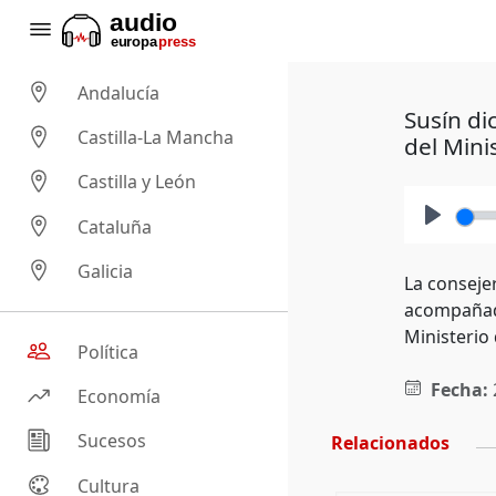
Andalucía
Susín di
Castilla-La Mancha
del Mini
Castilla y León
Cataluña
Play
Galicia
La conseje
acompañado
Ministerio 
Política
Fecha:
Economía
Sucesos
Relacionados
Cultura