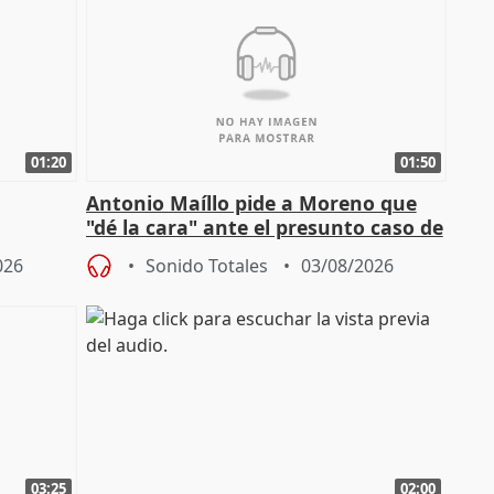
01:20
01:50
Antonio Maíllo pide a Moreno que
"dé la cara" ante el presunto caso de
endas de
acoso del CEO de ADM
026
Sonido Totales
03/08/2026
03:25
02:00