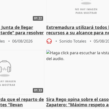
01:22
 Junta de llegar
Extremadura utilizará todos 
tarde" para resolver
recursos a su alcance para no
 Newcastle
más menores migrantes
les
06/08/2026
Sonido Totales
05/08/2
01:33
da que el reparto de
Sira Rego opina sobre el caso
es "llevan
Zapatero: "Máximo respeto a