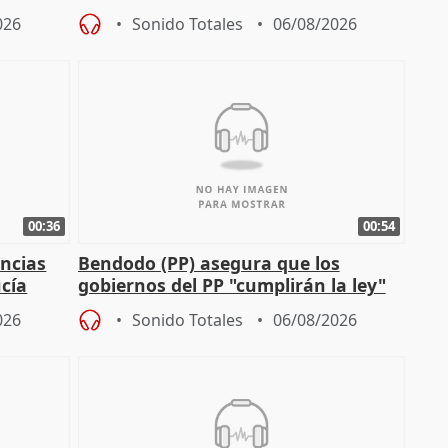
agricultura hay que protegerla"
026
Sonido Totales
06/08/2026
00:36
00:54
ncias
Bendodo (PP) asegura que los
cía
gobiernos del PP "cumplirán la ley"
sobre los menores migrantes
026
Sonido Totales
06/08/2026