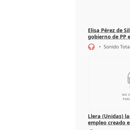
Elisa Pérez de Si
gobierno de PP 
de Málaga, deja l
Sonido Tota
Llera (Unidas) l
empleo creado es
"esfumará" al a