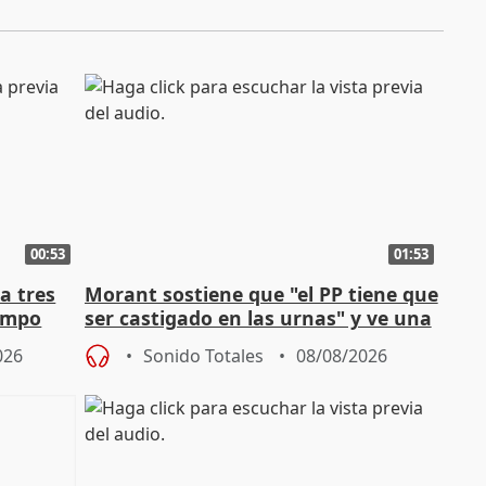
00:53
01:53
a tres
Morant sostiene que "el PP tiene que
campo
ser castigado en las urnas" y ve una
"pulsión de cambio"
026
Sonido Totales
08/08/2026