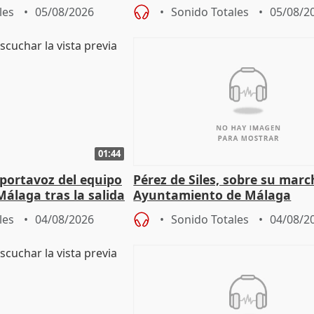
obierno" central
proceso judicial"
les
05/08/2026
Sonido Totales
05/08/2
01:44
portavoz del equipo
Pérez de Siles, sobre su marc
álaga tras la salida
Ayuntamiento de Málaga
les
04/08/2026
Sonido Totales
04/08/2