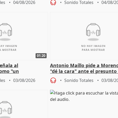
les
04/08/2026
Sonido Totales
04/08/2
01:20
eñala al
Antonio Maíllo pide a Moren
omo "un
"dé la cara" ante el presunto
" sobre viviendas de
acoso del CEO de ADM
les
03/08/2026
Sonido Totales
03/08/2