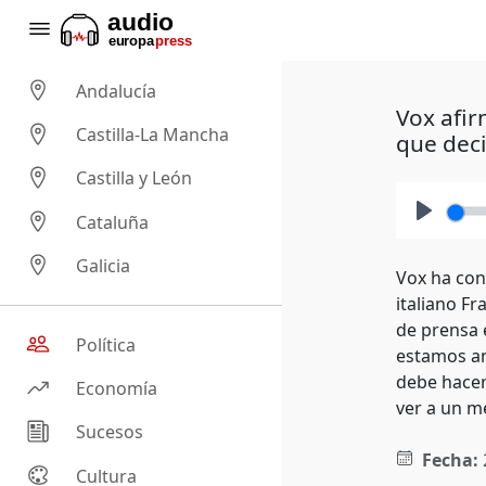
Andalucía
Vox afir
Castilla-La Mancha
que dec
Castilla y León
Cataluña
Play
Galicia
Vox ha cons
italiano Fr
de prensa 
Política
estamos ant
debe hacer
Economía
ver a un m
Sucesos
Fecha:
Cultura