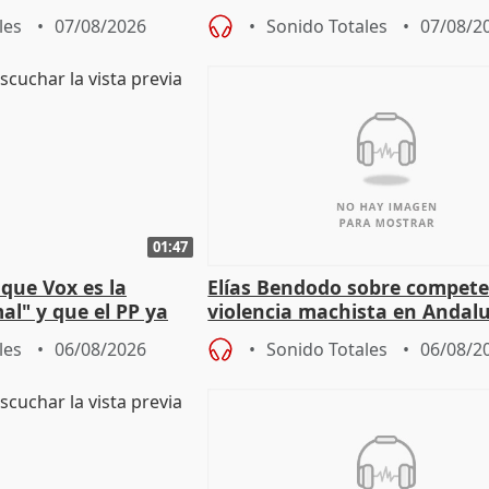
ones
resto del mundo
les
07/08/2026
Sonido Totales
07/08/2
01:47
que Vox es la
Elías Bendodo sobre compete
al" y que el PP ya
violencia machista en Andalu
 tesis
les
06/08/2026
Sonido Totales
06/08/2