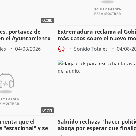
02:00
les, portavoz de
Extremadura reclama al Gob
en el Ayuntamiento
más datos sobre el nuevo mo
a política
financiación
les
04/08/2026
Sonido Totales
04/08/2
01:11
amenta que el
Sabrido rechaza "hacer políti
 "estacional" y se
aboga por esperar que finalic
cabar el verano
investigación del incendio