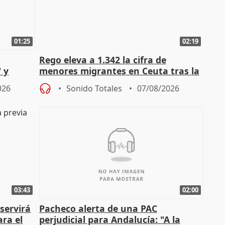
01:25
02:19
Rego eleva a 1.342 la cifra de
 y
menores migrantes en Ceuta tras la
cto con
entrada masiva
026
Sonido Totales
07/08/2026
03:43
02:00
servirá
Pacheco alerta de una PAC
ara el
perjudicial para Andalucía: "A la