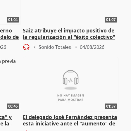
01:04
01:07
ierno
Saiz atribuye el impacto positivo de
delo de
la regularización al "éxito colectivo"
del Gobierno
026
Sonido Totales
04/08/2026
00:46
01:37
ca" y
El delegado José Fernández presenta
e la
esta iniciative ante el "aumento" de
personas sin hogar en Madri