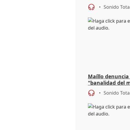
sobre exportaci
Sonido Tota
Maíllo denuncia 
"banalidad del m
asume todas sus
Sonido Tota