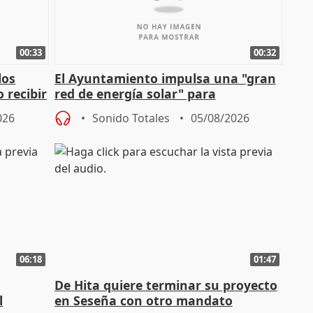
00:33
00:32
los
El Ayuntamiento impulsa una "gran
 recibir
red de energía solar" para
autoconsumo
026
Sonido Totales
05/08/2026
06:18
01:47
De Hita quiere terminar su proyecto
l
en Seseña con otro mandato