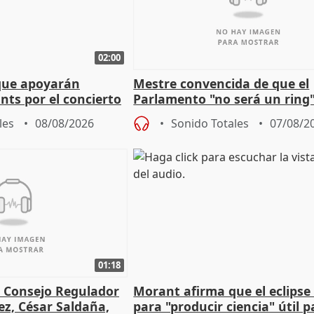
02:00
que apoyarán
Mestre convencida de que el
nts por el concierto
Parlamento "no será un ring"
 financiación
defiende "estabilidad" del pa
les
08/08/2026
Sonido Totales
07/08/2
Vox
01:18
l Consejo Regulador
Morant afirma que el eclipse 
ez, César Saldaña,
para "producir ciencia" útil p