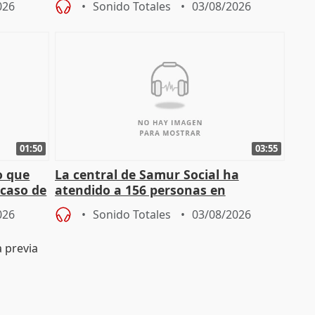
026
Sonido Totales
03/08/2026
01:50
03:55
o que
La central de Samur Social ha
 caso de
atendido a 156 personas en
situación de calle durante Campaña
026
Sonido Totales
03/08/2026
de Calor