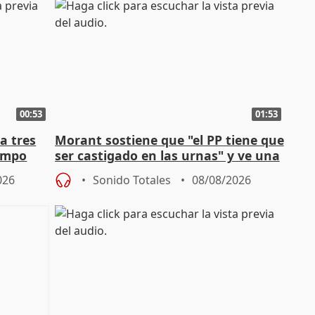
00:53
01:53
a tres
Morant sostiene que "el PP tiene que
campo
ser castigado en las urnas" y ve una
"pulsión de cambio"
026
Sonido Totales
08/08/2026