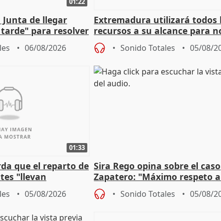
01:22
 Junta de llegar
Extremadura utilizará todos 
tarde" para resolver
recursos a su alcance para no
 Newcastle
más menores migrantes
les
06/08/2026
Sonido Totales
05/08/2
01:33
da que el reparto de
Sira Rego opina sobre el caso
es "llevan
Zapatero: "Máximo respeto a
obierno" central
proceso judicial"
les
05/08/2026
Sonido Totales
05/08/2