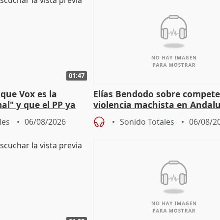
01:47
que Vox es la
Elías Bendodo sobre compete
al" y que el PP ya
violencia machista en Andalu
 tesis
les
06/08/2026
Sonido Totales
06/08/2