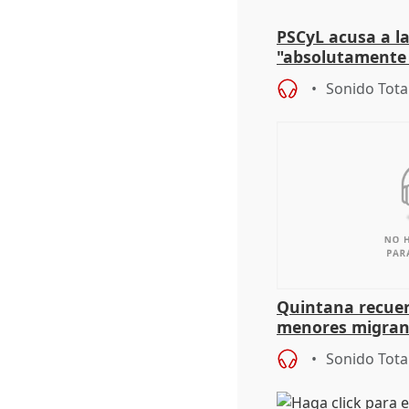
PSCyL acusa a la
"absolutamente 
problemas como
Sonido Tota
Quintana recuer
menores migrant
aportación del G
Sonido Tota