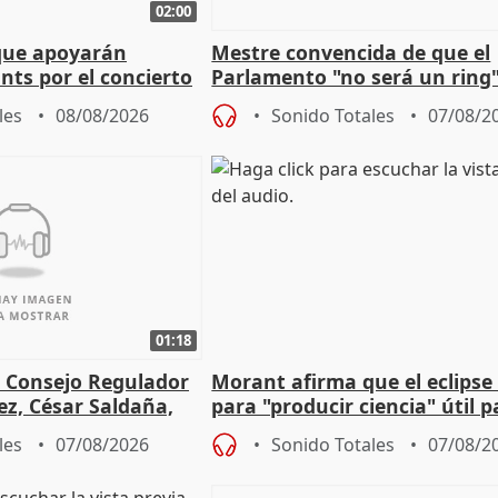
02:00
que apoyarán
Mestre convencida de que el
nts por el concierto
Parlamento "no será un ring"
 financiación
defiende "estabilidad" del pa
les
08/08/2026
Sonido Totales
07/08/2
Vox
01:18
l Consejo Regulador
Morant afirma que el eclipse 
ez, César Saldaña,
para "producir ciencia" útil p
ones
resto del mundo
les
07/08/2026
Sonido Totales
07/08/2