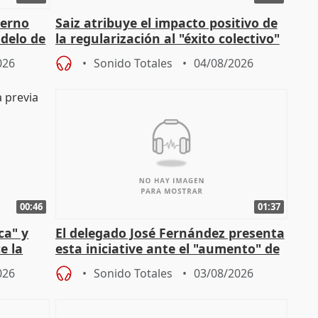
ierno
Saiz atribuye el impacto positivo de
delo de
la regularización al "éxito colectivo"
del Gobierno
026
Sonido Totales
04/08/2026
00:46
01:37
ca" y
El delegado José Fernández presenta
e la
esta iniciative ante el "aumento" de
personas sin hogar en Madri
026
Sonido Totales
03/08/2026