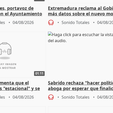
les, portavoz de
Extremadura reclama al Gob
en el Ayuntamiento
más datos sobre el nuevo mo
a política
financiación
les
04/08/2026
Sonido Totales
04/08/2
01:11
amenta que el
Sabrido rechaza "hacer políti
 "estacional" y se
aboga por esperar que finalic
cabar el verano
investigación del incendio
les
04/08/2026
Sonido Totales
04/08/2