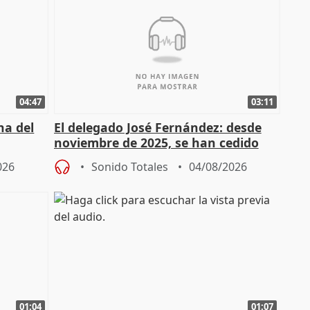
04:47
03:11
ha del
El delegado José Fernández: desde
noviembre de 2025, se han cedido
9.810 ayudas por nacimiento
026
Sonido Totales
04/08/2026
01:04
01:07