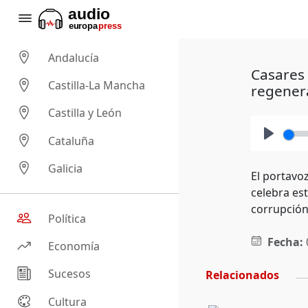
Andalucía
Casares 
Castilla-La Mancha
regener
Castilla y León
Cataluña
Play
Galicia
El portavo
celebra es
corrupción
Política
Fecha:
Economía
Sucesos
Relacionados
Cultura