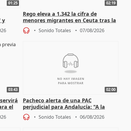
01:25
02:19
Rego eleva a 1.342 la cifra de
 y
menores migrantes en Ceuta tras la
cto con
entrada masiva
026
Sonido Totales
07/08/2026
03:43
02:00
servirá
Pacheco alerta de una PAC
ara el
perjudicial para Andalucía: "A la
agricultura hay que protegerla"
026
Sonido Totales
06/08/2026