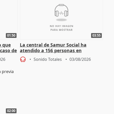
01:50
03:55
o que
La central de Samur Social ha
 caso de
atendido a 156 personas en
situación de calle durante Campaña
026
Sonido Totales
03/08/2026
de Calor
02:00