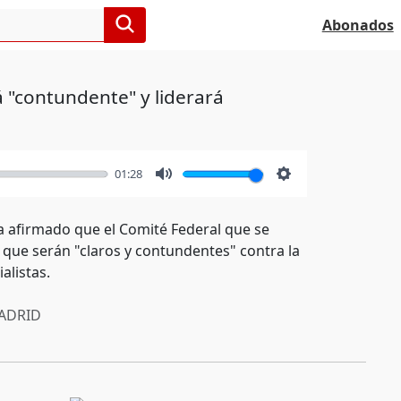
Abonados
á "contundente" y liderará
01:28
Mute
Settings
a afirmado que el Comité Federal que se
n que serán "claros y contundentes" contra la
alistas.
ADRID