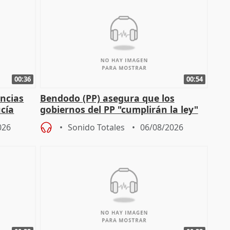
00:36
00:54
ncias
Bendodo (PP) asegura que los
cía
gobiernos del PP "cumplirán la ley"
sobre los menores migrantes
026
Sonido Totales
06/08/2026