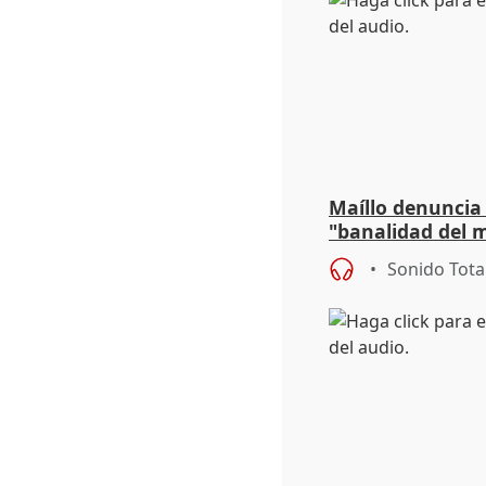
Maíllo denuncia 
"banalidad del m
asume todas sus
Sonido Tota