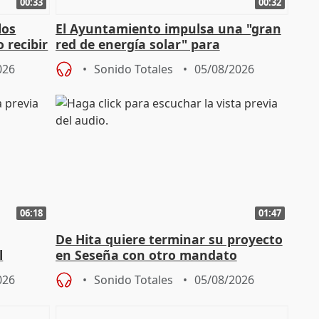
00:33
00:32
los
El Ayuntamiento impulsa una "gran
 recibir
red de energía solar" para
autoconsumo
026
Sonido Totales
05/08/2026
06:18
01:47
De Hita quiere terminar su proyecto
l
en Seseña con otro mandato
026
Sonido Totales
05/08/2026