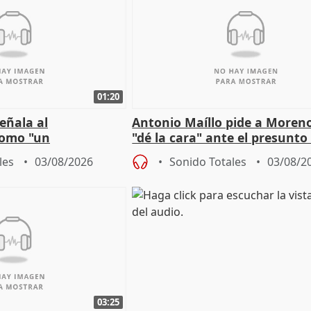
01:20
eñala al
Antonio Maíllo pide a Moren
omo "un
"dé la cara" ante el presunto
" sobre viviendas de
acoso del CEO de ADM
les
03/08/2026
Sonido Totales
03/08/2
03:25