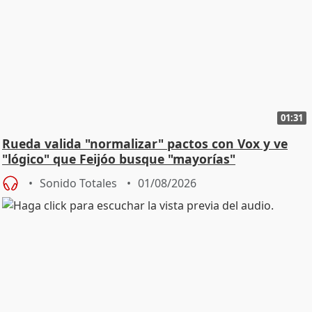
01:31
Rueda valida "normalizar" pactos con Vox y ve
"lógico" que Feijóo busque "mayorías"
Sonido Totales
01/08/2026