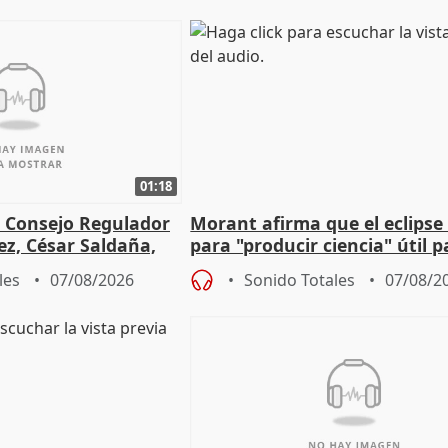
01:18
l Consejo Regulador
Morant afirma que el eclipse 
ez, César Saldaña,
para "producir ciencia" útil p
ones
resto del mundo
les
07/08/2026
Sonido Totales
07/08/2