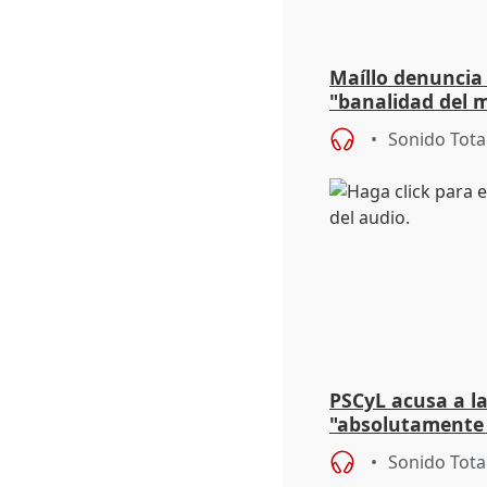
Maíllo denuncia 
"banalidad del m
asume todas sus
Sonido Tota
PSCyL acusa a la
"absolutamente 
problemas como
Sonido Tota