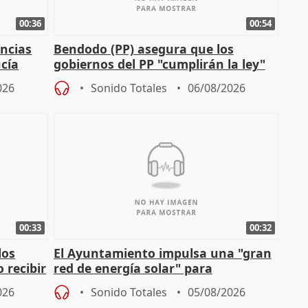
00:36
00:54
ncias
Bendodo (PP) asegura que los
cía
gobiernos del PP "cumplirán la ley"
sobre los menores migrantes
026
Sonido Totales
06/08/2026
00:33
00:32
los
El Ayuntamiento impulsa una "gran
 recibir
red de energía solar" para
autoconsumo
026
Sonido Totales
05/08/2026