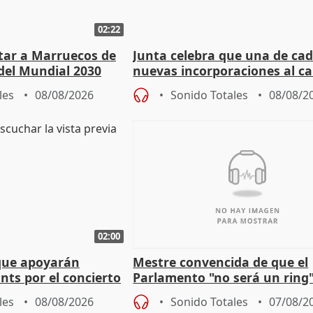
02:22
rtar a Marruecos de
Junta celebra que una de cad
del Mundial 2030
nuevas incorporaciones al 
andaluz son mujeres jóvenes
les
08/08/2026
Sonido Totales
08/08/2
02:00
que apoyarán
Mestre convencida de que el
nts por el concierto
Parlamento "no será un ring"
 financiación
defiende "estabilidad" del pa
les
08/08/2026
Sonido Totales
07/08/2
Vox