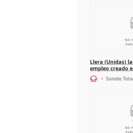
Llera (Unidas) l
empleo creado es
"esfumará" al a
Sonido Tota