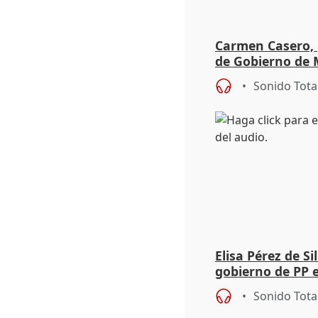
Carmen Casero, 
de Gobierno de M
de Pérez de Siles
Sonido Tota
Elisa Pérez de Si
gobierno de PP 
de Málaga, deja l
Sonido Tota