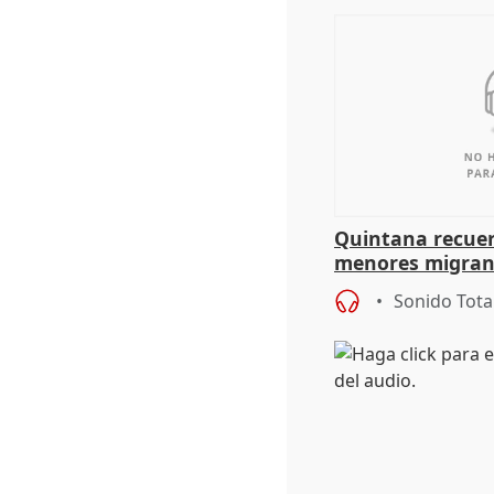
Quintana recuer
menores migrant
aportación del G
Sonido Tota