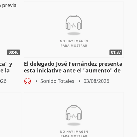
00:46
01:37
ca" y
El delegado José Fernández presenta
e la
esta iniciative ante el "aumento" de
personas sin hogar en Madri
026
Sonido Totales
03/08/2026