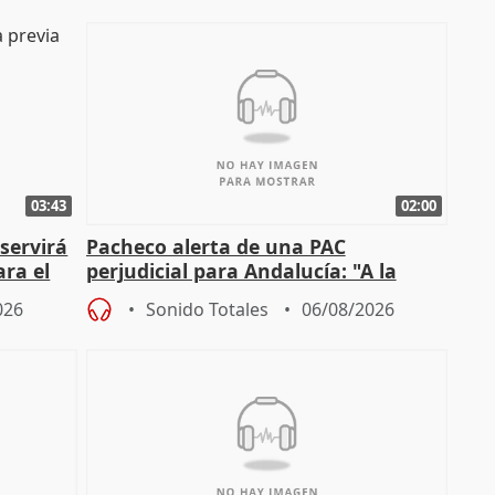
03:43
02:00
servirá
Pacheco alerta de una PAC
ara el
perjudicial para Andalucía: "A la
agricultura hay que protegerla"
026
Sonido Totales
06/08/2026