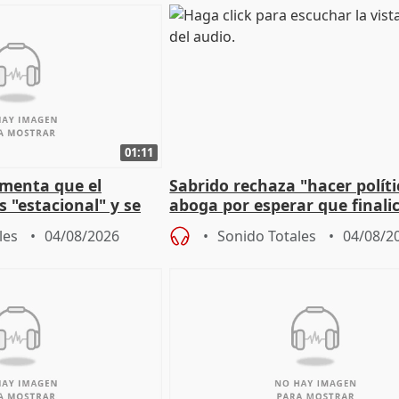
01:11
amenta que el
Sabrido rechaza "hacer políti
 "estacional" y se
aboga por esperar que finalic
cabar el verano
investigación del incendio
les
04/08/2026
Sonido Totales
04/08/2