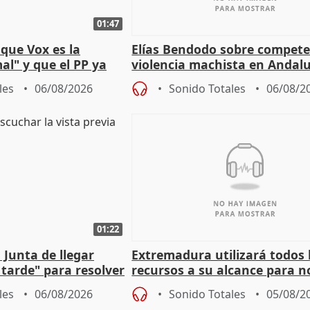
01:47
que Vox es la
Elías Bendodo sobre compete
al" y que el PP ya
violencia machista en Andalu
 tesis
les
06/08/2026
Sonido Totales
06/08/2
01:22
 Junta de llegar
Extremadura utilizará todos 
tarde" para resolver
recursos a su alcance para no
 Newcastle
más menores migrantes
les
06/08/2026
Sonido Totales
05/08/2