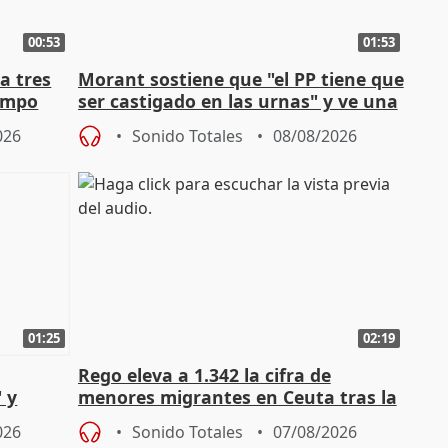
00:53
01:53
a tres
Morant sostiene que "el PP tiene que
campo
ser castigado en las urnas" y ve una
"pulsión de cambio"
026
Sonido Totales
08/08/2026
01:25
02:19
Rego eleva a 1.342 la cifra de
 y
menores migrantes en Ceuta tras la
cto con
entrada masiva
026
Sonido Totales
07/08/2026