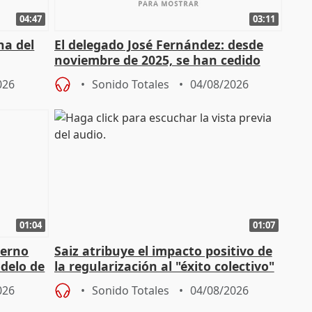
04:47
03:11
ha del
El delegado José Fernández: desde
noviembre de 2025, se han cedido
9.810 ayudas por nacimiento
026
Sonido Totales
04/08/2026
01:04
01:07
ierno
Saiz atribuye el impacto positivo de
delo de
la regularización al "éxito colectivo"
del Gobierno
026
Sonido Totales
04/08/2026