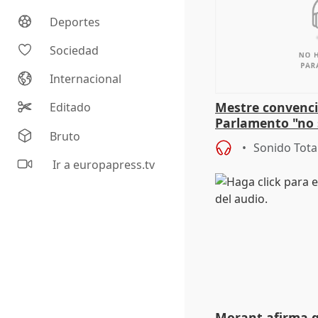
Deportes
Sociedad
Internacional
Mestre convenci
Editado
Parlamento "no 
Bruto
defiende "estabi
Sonido Tota
Vox
Ir a europapress.tv
Morant afirma qu