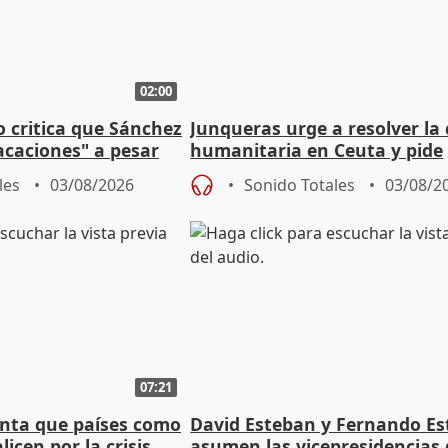
02:00
o critica que Sánchez
Junqueras urge a resolver la c
acaciones" a pesar
humanitaria en Ceuta y pide
atoria
responsabilidad a la UE
les
03/08/2026
Sonido Totales
03/08/2
07:21
nta que países como
David Esteban y Fernando E
licen por la crisis
asumen las vicepresidencias 