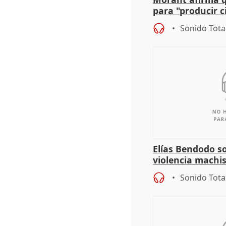
para "producir ci
resto del mundo
Sonido Tota
Elías Bendodo s
violencia machi
Sonido Tota