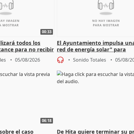
00:33
izará todos los
El Ayuntamiento impulsa un
cance para no recibir
red de energía solar" para
grantes
autoconsumo
les
05/08/2026
Sonido Totales
05/08/2
06:18
sobre el caso
De Hita quiere terminar su p