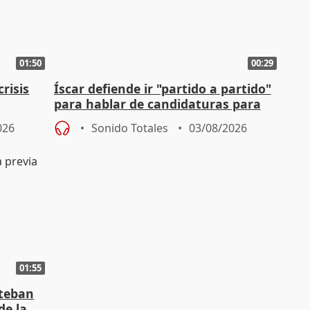
01:50
00:29
risis
Íscar defiende ir "partido a partido"
para hablar de candidaturas para
2027
026
Sonido Totales
03/08/2026
01:55
steban
de la