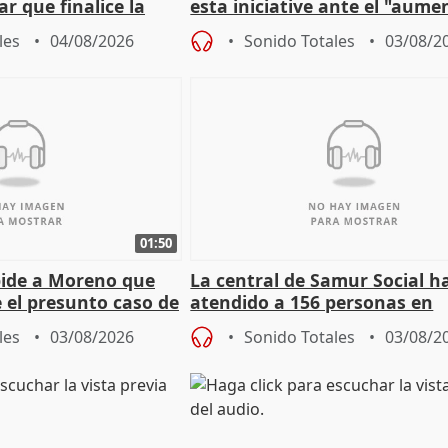
r que finalice la
esta iniciative ante el "aume
l incendio
personas sin hogar en Madri
les
04/08/2026
Sonido Totales
03/08/2
01:50
pide a Moreno que
La central de Samur Social h
e el presunto caso de
atendido a 156 personas en
de ADM
situación de calle durante 
les
03/08/2026
Sonido Totales
03/08/2
de Calor