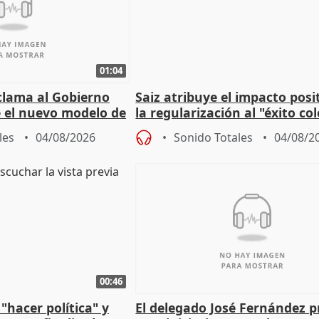
01:04
lama al Gobierno
Saiz atribuye el impacto posi
 el nuevo modelo de
la regularización al "éxito co
del Gobierno
les
04/08/2026
Sonido Totales
04/08/2
00:46
"hacer política" y
El delegado José Fernández 