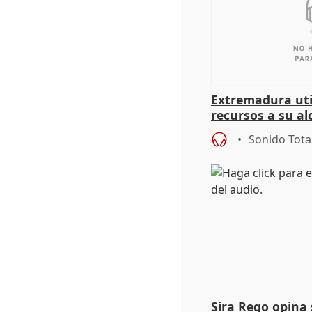
Extremadura util
recursos a su al
más menores mi
Sonido Tota
Sira Rego opina 