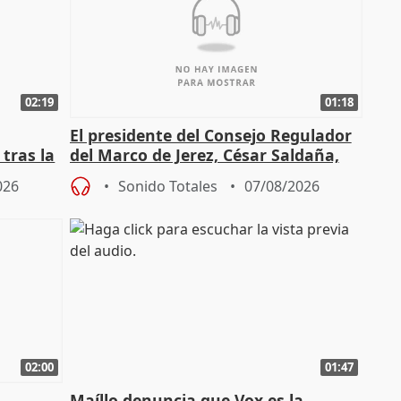
02:19
01:18
El presidente del Consejo Regulador
tras la
del Marco de Jerez, César Saldaña,
sobre exportaciones
026
Sonido Totales
07/08/2026
02:00
01:47
Maíllo denuncia que Vox es la