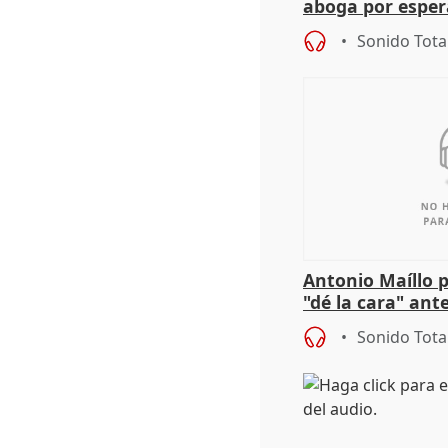
aboga por espera
investigación de
Sonido Tota
Antonio Maíllo 
"dé la cara" ant
acoso del CEO 
Sonido Tota