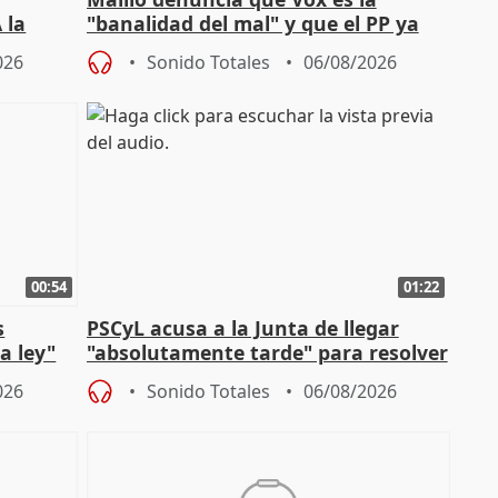
 la
"banalidad del mal" y que el PP ya
la"
asume todas sus tesis
026
Sonido Totales
06/08/2026
00:54
01:22
s
PSCyL acusa a la Junta de llegar
a ley"
"absolutamente tarde" para resolver
problemas como Newcastle
026
Sonido Totales
06/08/2026