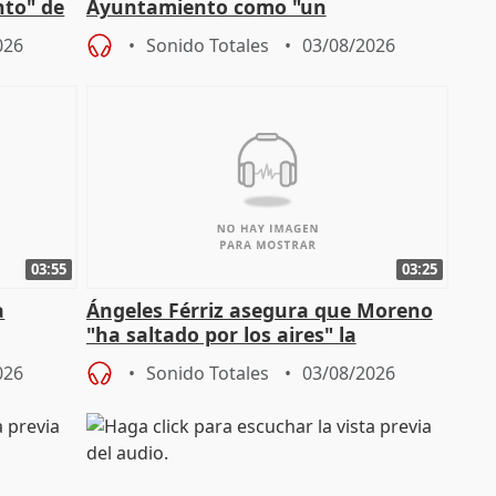
nto" de
Ayuntamiento como "un
especulador más" sobre viviendas de
026
Sonido Totales
03/08/2026
Jiménez Becerril
03:55
03:25
a
Ángeles Férriz asegura que Moreno
"ha saltado por los aires" la
Campaña
negociación tras acuerdo con SMA
026
Sonido Totales
03/08/2026