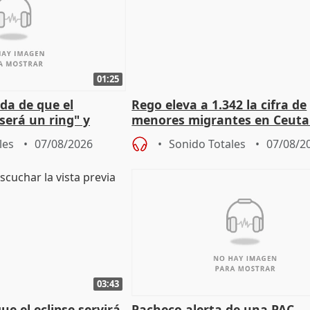
01:25
da de que el
Rego eleva a 1.342 la cifra de
será un ring" y
menores migrantes en Ceuta 
lidad" del pacto con
entrada masiva
les
07/08/2026
Sonido Totales
07/08/2
03:43
e el eclipse servirá
Pacheco alerta de una PAC