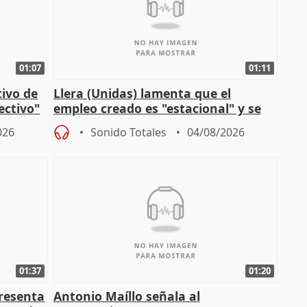
01:07
01:11
tivo de
Llera (Unidas) lamenta que el
lectivo"
empleo creado es "estacional" y se
"esfumará" al acabar el verano
026
Sonido Totales
04/08/2026
01:37
01:20
presenta
Antonio Maíllo señala al