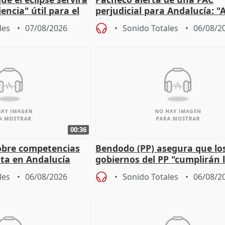
encia" útil para el
perjudicial para Andalucía: "A
agricultura hay que proteger
les
07/08/2026
Sonido Totales
06/08/2
00:36
obre competencias
Bendodo (PP) asegura que lo
sta en Andalucía
gobiernos del PP "cumplirán l
sobre los menores migrantes
les
06/08/2026
Sonido Totales
06/08/2