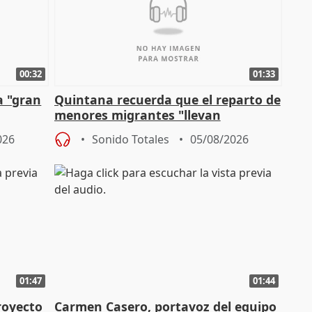
00:32
01:33
a "gran
Quintana recuerda que el reparto de
menores migrantes "llevan
aportación del Gobierno" central
026
Sonido Totales
05/08/2026
01:47
01:44
royecto
Carmen Casero, portavoz del equipo