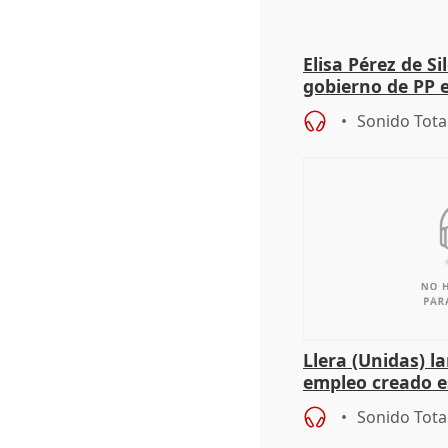
Elisa Pérez de Si
gobierno de PP 
de Málaga, deja l
Sonido Tota
Llera (Unidas) l
empleo creado es
"esfumará" al a
Sonido Tota