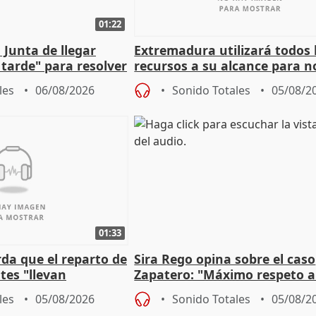
01:22
 Junta de llegar
Extremadura utilizará todos 
tarde" para resolver
recursos a su alcance para no
 Newcastle
más menores migrantes
les
06/08/2026
Sonido Totales
05/08/2
01:33
da que el reparto de
Sira Rego opina sobre el caso
es "llevan
Zapatero: "Máximo respeto a
obierno" central
proceso judicial"
les
05/08/2026
Sonido Totales
05/08/2