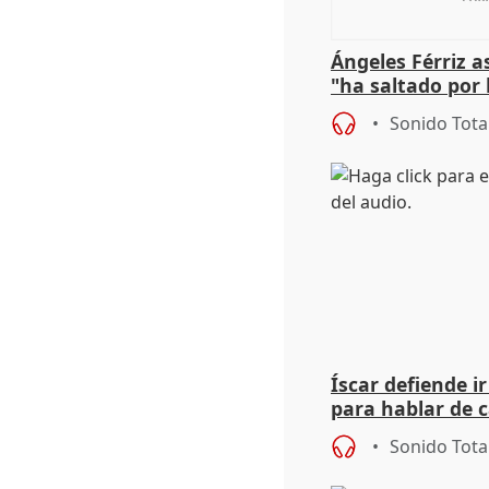
Ángeles Férriz 
"ha saltado por l
negociación tra
Sonido Tota
Íscar defiende ir
para hablar de 
2027
Sonido Tota