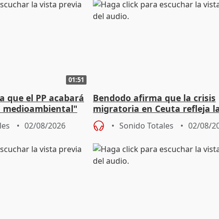
01:51
 que el PP acabará
Bendodo afirma que la crisis
ía medioambiental"
migratoria en Ceuta refleja l
as playas
"extrema debilidad" del Gobi
les
02/08/2026
Sonido Totales
02/08/2