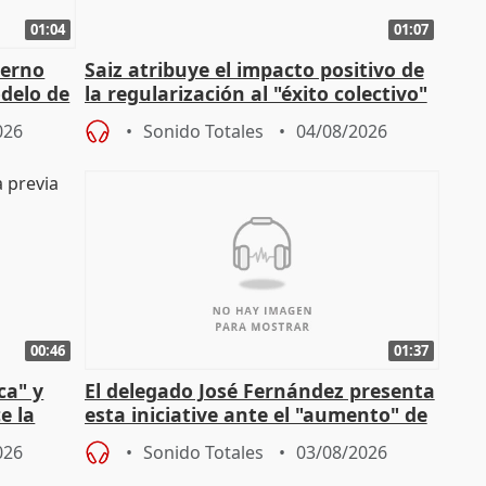
01:04
01:07
ierno
Saiz atribuye el impacto positivo de
delo de
la regularización al "éxito colectivo"
del Gobierno
026
Sonido Totales
04/08/2026
00:46
01:37
ca" y
El delegado José Fernández presenta
e la
esta iniciative ante el "aumento" de
personas sin hogar en Madri
026
Sonido Totales
03/08/2026