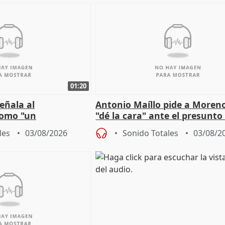
01:20
eñala al
Antonio Maíllo pide a Moren
omo "un
"dé la cara" ante el presunto
" sobre viviendas de
acoso del CEO de ADM
les
03/08/2026
Sonido Totales
03/08/2