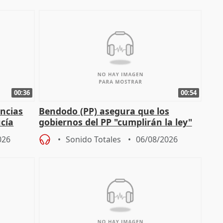
00:36
00:54
ncias
Bendodo (PP) asegura que los
cía
gobiernos del PP "cumplirán la ley"
sobre los menores migrantes
026
Sonido Totales
06/08/2026