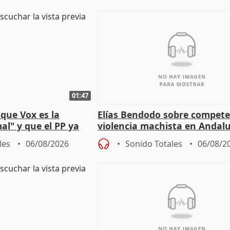
01:47
que Vox es la
Elías Bendodo sobre compete
al" y que el PP ya
violencia machista en Andalu
 tesis
les
06/08/2026
Sonido Totales
06/08/2