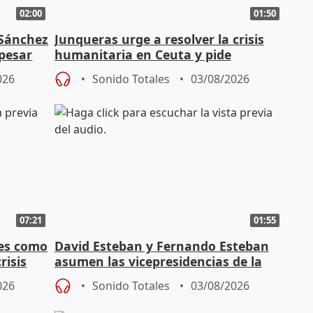
02:00
01:50
 Sánchez
Junqueras urge a resolver la crisis
 pesar
humanitaria en Ceuta y pide
responsabilidad a la UE
026
Sonido Totales
03/08/2026
07:21
01:55
es como
David Esteban y Fernando Esteban
risis
asumen las vicepresidencias de la
Diputación de Valladolid
026
Sonido Totales
03/08/2026