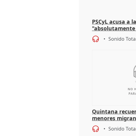
PSCyL acusa a la
"absolutamente 
problemas como
Sonido Tota
Quintana recuer
menores migrant
aportación del G
Sonido Tota