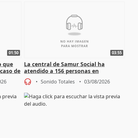
01:50
03:55
o que
La central de Samur Social ha
 caso de
atendido a 156 personas en
situación de calle durante Campaña
026
Sonido Totales
03/08/2026
de Calor