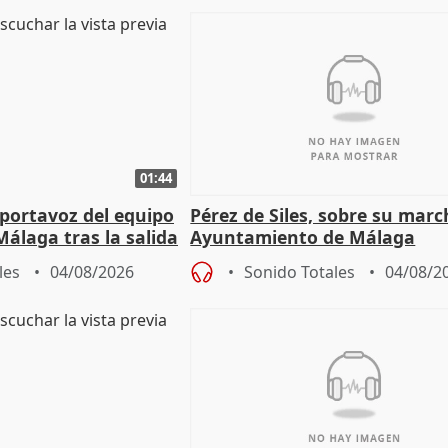
01:44
portavoz del equipo
Pérez de Siles, sobre su marc
álaga tras la salida
Ayuntamiento de Málaga
les
04/08/2026
Sonido Totales
04/08/2