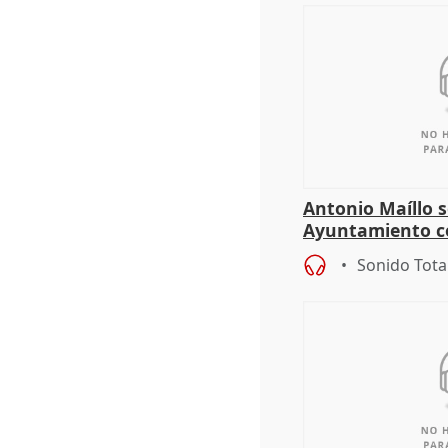
Antonio Maíllo s
Ayuntamiento c
especulador más
Sonido Tota
Jiménez Becerril