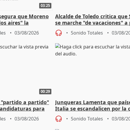
03:25
asegura que Moreno
Alcalde de Toledo critica que
os aires" la
se marche "de vacaciones" a
s acuerdo con SMA
de la crisis migratoria
les
03/08/2026
Sonido Totales
03/08/2
00:29
 "partido a partido"
Junqueras Lamenta que país
candidaturas para
Italia se escandalicen por la c
migratoria
les
03/08/2026
Sonido Totales
03/08/2