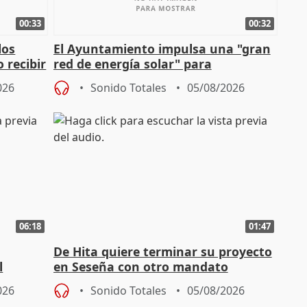
00:33
00:32
los
El Ayuntamiento impulsa una "gran
 recibir
red de energía solar" para
autoconsumo
026
Sonido Totales
05/08/2026
06:18
01:47
De Hita quiere terminar su proyecto
l
en Seseña con otro mandato
026
Sonido Totales
05/08/2026