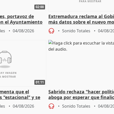
02:00
les, portavoz de
Extremadura reclama al Gob
en el Ayuntamiento
más datos sobre el nuevo mo
a política
financiación
les
04/08/2026
Sonido Totales
04/08/2
01:11
amenta que el
Sabrido rechaza "hacer políti
 "estacional" y se
aboga por esperar que finalic
cabar el verano
investigación del incendio
les
04/08/2026
Sonido Totales
04/08/2