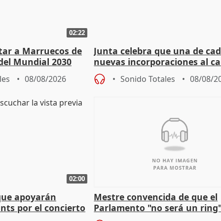
02:22
rtar a Marruecos de
Junta celebra que una de cad
del Mundial 2030
nuevas incorporaciones al 
andaluz son mujeres jóvenes
les
08/08/2026
Sonido Totales
08/08/2
02:00
que apoyarán
Mestre convencida de que el
nts por el concierto
Parlamento "no será un ring"
 financiación
defiende "estabilidad" del pa