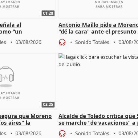
01:20
eñala al
Antonio Maíllo pide a Moren
omo "un
"dé la cara" ante el presunto
" sobre viviendas de
acoso del CEO de ADM
les
03/08/2026
Sonido Totales
03/08/2
03:25
asegura que Moreno
Alcalde de Toledo critica que
os aires" la
se marche "de vacaciones" a
s acuerdo con SMA
de la crisis migratoria
les
03/08/2026
Sonido Totales
03/08/2