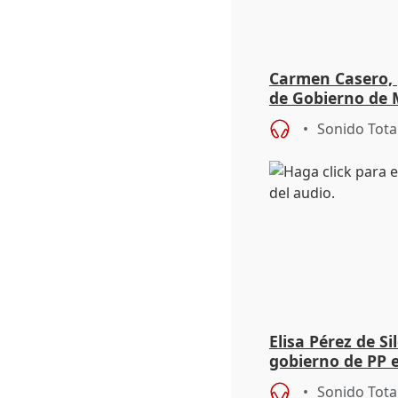
Carmen Casero, 
de Gobierno de M
de Pérez de Siles
Sonido Tota
Elisa Pérez de Si
gobierno de PP 
de Málaga, deja l
Sonido Tota