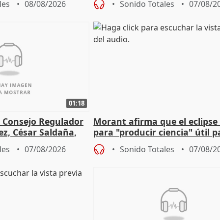
les
08/08/2026
Sonido Totales
07/08/2
Vox
01:18
l Consejo Regulador
Morant afirma que el eclipse 
ez, César Saldaña,
para "producir ciencia" útil p
ones
resto del mundo
les
07/08/2026
Sonido Totales
07/08/2