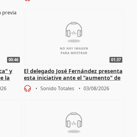
00:46
01:37
ca" y
El delegado José Fernández presenta
e la
esta iniciative ante el "aumento" de
personas sin hogar en Madri
026
Sonido Totales
03/08/2026