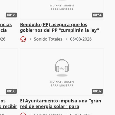
00:36
00:54
ncias
Bendodo (PP) asegura que los
cía
gobiernos del PP "cumplirán la ley"
sobre los menores migrantes
026
Sonido Totales
06/08/2026
00:33
00:32
los
El Ayuntamiento impulsa una "gran
 recibir
red de energía solar" para
autoconsumo