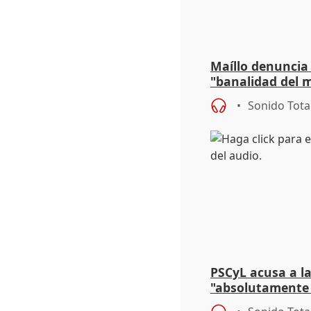
Maíllo denuncia 
"banalidad del m
asume todas sus
Sonido Tota
PSCyL acusa a la
"absolutamente 
problemas como