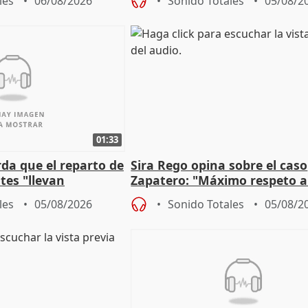
les
06/08/2026
Sonido Totales
05/08/2
01:33
da que el reparto de
Sira Rego opina sobre el caso
es "llevan
Zapatero: "Máximo respeto a
obierno" central
proceso judicial"
les
05/08/2026
Sonido Totales
05/08/2