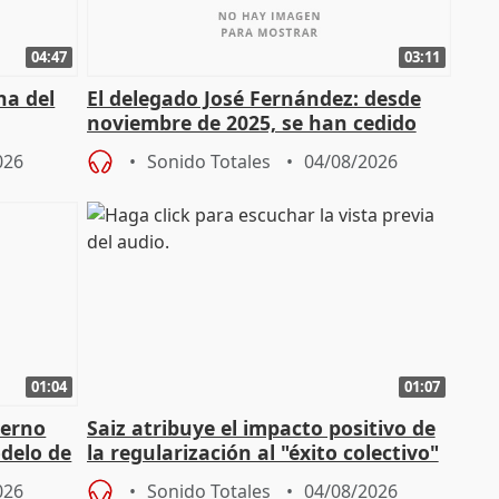
04:47
03:11
ha del
El delegado José Fernández: desde
noviembre de 2025, se han cedido
9.810 ayudas por nacimiento
026
Sonido Totales
04/08/2026
01:04
01:07
ierno
Saiz atribuye el impacto positivo de
delo de
la regularización al "éxito colectivo"
del Gobierno
026
Sonido Totales
04/08/2026