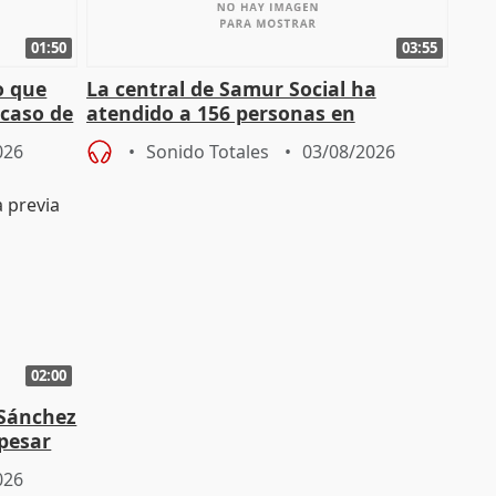
01:50
03:55
o que
La central de Samur Social ha
 caso de
atendido a 156 personas en
situación de calle durante Campaña
026
Sonido Totales
03/08/2026
de Calor
02:00
 Sánchez
 pesar
026