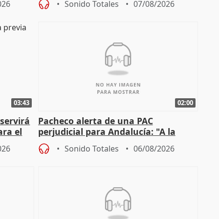
026
Sonido Totales
07/08/2026
03:43
02:00
servirá
Pacheco alerta de una PAC
ara el
perjudicial para Andalucía: "A la
agricultura hay que protegerla"
026
Sonido Totales
06/08/2026