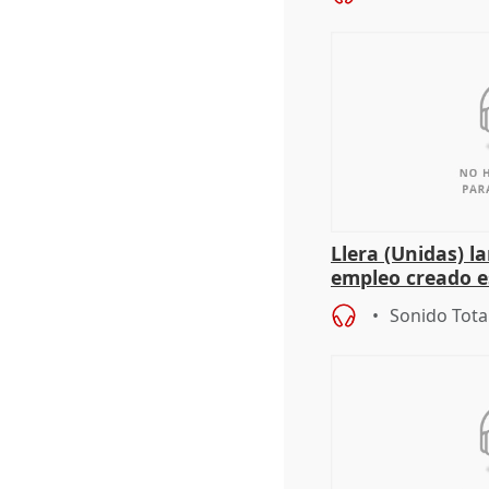
Llera (Unidas) l
empleo creado es
"esfumará" al a
Sonido Tota