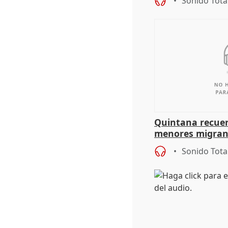
Sonido Tota
Quintana recuer
menores migrant
aportación del G
Sonido Tota