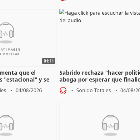
01:11
amenta que el
Sabrido rechaza "hacer políti
 "estacional" y se
aboga por esperar que finalic
cabar el verano
investigación del incendio
les
04/08/2026
Sonido Totales
04/08/2