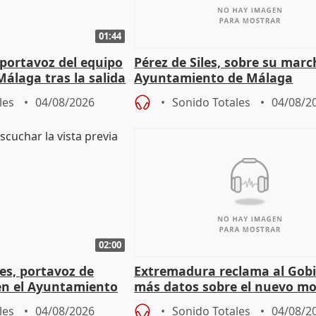
01:44
portavoz del equipo
Pérez de Siles, sobre su marc
álaga tras la salida
Ayuntamiento de Málaga
les
04/08/2026
Sonido Totales
04/08/2
02:00
les, portavoz de
Extremadura reclama al Gob
en el Ayuntamiento
más datos sobre el nuevo mo
a política
financiación
les
04/08/2026
Sonido Totales
04/08/2