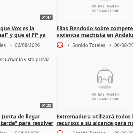
01:47
que Vox es la
Elías Bendodo sobre compete
al" y que el PP ya
violencia machista en Andalu
 tesis
les
06/08/2026
Sonido Totales
06/08/2
01:22
 Junta de llegar
Extremadura utilizará todos 
tarde" para resolver
recursos a su alcance para no
 Newcastle
más menores migrantes