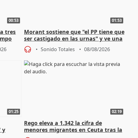
00:53
01:53
a tres
Morant sostiene que "el PP tiene que
campo
ser castigado en las urnas" y ve una
"pulsión de cambio"
026
Sonido Totales
08/08/2026
01:25
02:19
Rego eleva a 1.342 la cifra de
 y
menores migrantes en Ceuta tras la
cto con
entrada masiva