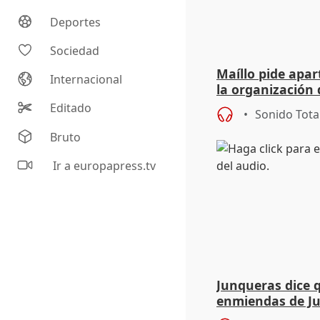
Deportes
Sociedad
Maíllo pide apa
Internacional
la organización 
Editado
Sonido Tota
Bruto
Ir a europapress.tv
Junqueras dice 
enmiendas de Ju
en el trámite de