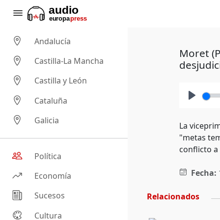
Andalucía
Moret (P
Castilla-La Mancha
desjudic
Castilla y León
Cataluña
Play
Galicia
La viceprim
"metas tem
conflicto 
Política
Fecha:
Economía
Sucesos
Relacionados
Cultura