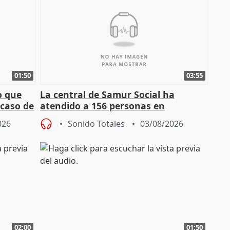
01:50
03:55
o que
La central de Samur Social ha
 caso de
atendido a 156 personas en
situación de calle durante Campaña
026
Sonido Totales
03/08/2026
de Calor
02:00
01:50