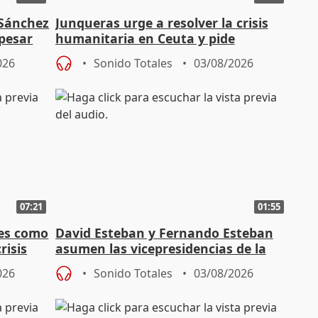
 Sánchez
Junqueras urge a resolver la crisis
 pesar
humanitaria en Ceuta y pide
responsabilidad a la UE
026
Sonido Totales
03/08/2026
07:21
01:55
es como
David Esteban y Fernando Esteban
risis
asumen las vicepresidencias de la
Diputación de Valladolid
026
Sonido Totales
03/08/2026