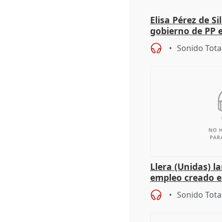
Elisa Pérez de Si
gobierno de PP 
de Málaga, deja l
Sonido Tota
Llera (Unidas) l
empleo creado es
"esfumará" al a
Sonido Tota