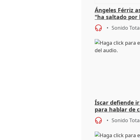
Ángeles Férriz 
"ha saltado por l
negociación tra
Sonido Tota
Íscar defiende ir
para hablar de 
2027
Sonido Tota