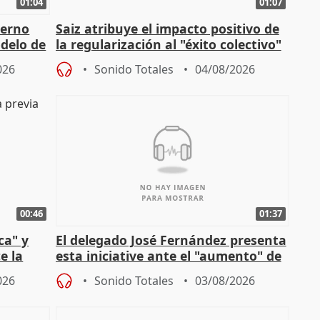
01:04
01:07
ierno
Saiz atribuye el impacto positivo de
delo de
la regularización al "éxito colectivo"
del Gobierno
026
Sonido Totales
04/08/2026
00:46
01:37
ca" y
El delegado José Fernández presenta
e la
esta iniciative ante el "aumento" de
personas sin hogar en Madri
026
Sonido Totales
03/08/2026