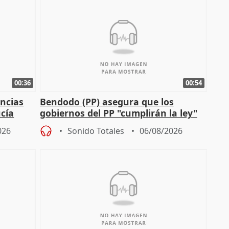
00:36
00:54
ncias
Bendodo (PP) asegura que los
cía
gobiernos del PP "cumplirán la ley"
sobre los menores migrantes
026
Sonido Totales
06/08/2026