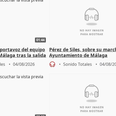
01:44
portavoz del equipo
Pérez de Siles, sobre su marc
álaga tras la salida
Ayuntamiento de Málaga
les
04/08/2026
Sonido Totales
04/08/2