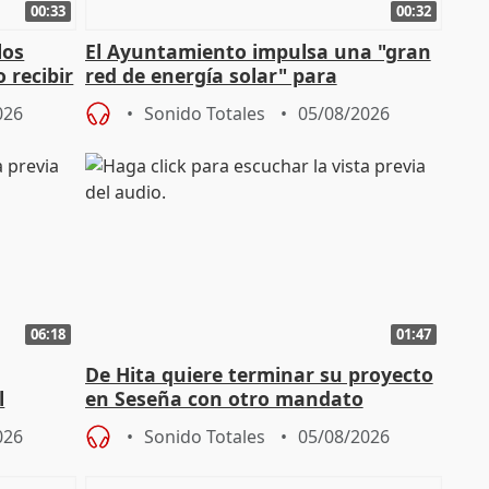
00:33
00:32
los
El Ayuntamiento impulsa una "gran
 recibir
red de energía solar" para
autoconsumo
026
Sonido Totales
05/08/2026
06:18
01:47
De Hita quiere terminar su proyecto
l
en Seseña con otro mandato
026
Sonido Totales
05/08/2026