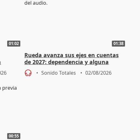
01:02
01:38
Rueda avanza sus ejes en cuentas
a
de 2027: dependencia y alguna
erno
rebaja fiscal más en vivienda
026
Sonido Totales
02/08/2026
00:55