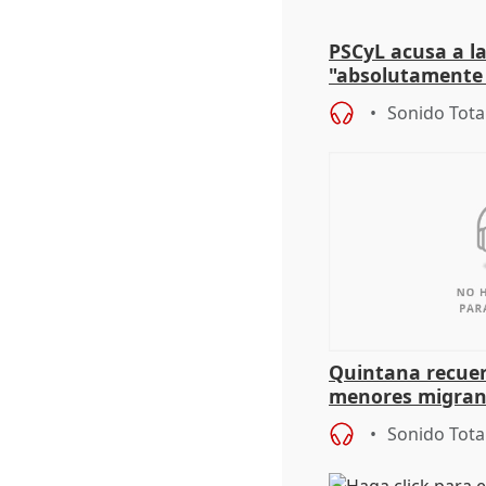
PSCyL acusa a la
"absolutamente 
problemas como
Sonido Tota
Quintana recuer
menores migrant
aportación del G
Sonido Tota