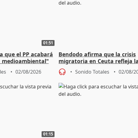
01:51
 que el PP acabará
Bendodo afirma que la crisis
ía medioambiental"
migratoria en Ceuta refleja l
as playas
"extrema debilidad" del Gobi
les
02/08/2026
Sonido Totales
02/08/2
01:15