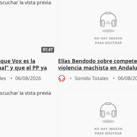
01:47
que Vox es la
Elías Bendodo sobre compete
al" y que el PP ya
violencia machista en Andalu
 tesis
les
06/08/2026
Sonido Totales
06/08/2