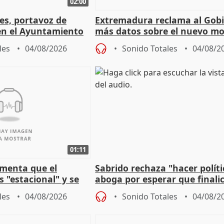
02:00
les, portavoz de
Extremadura reclama al Gob
en el Ayuntamiento
más datos sobre el nuevo mo
a política
financiación
les
04/08/2026
Sonido Totales
04/08/2
01:11
amenta que el
Sabrido rechaza "hacer políti
 "estacional" y se
aboga por esperar que finalic
cabar el verano
investigación del incendio
les
04/08/2026
Sonido Totales
04/08/2