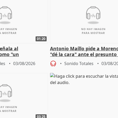
01:20
eñala al
Antonio Maíllo pide a Moren
omo "un
"dé la cara" ante el presunto
" sobre viviendas de
acoso del CEO de ADM
les
03/08/2026
Sonido Totales
03/08/2
03:25