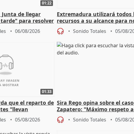
01:22
 Junta de llegar
Extremadura utilizará todos 
tarde" para resolver
recursos a su alcance para no
 Newcastle
más menores migrantes
les
06/08/2026
Sonido Totales
05/08/2
01:33
da que el reparto de
Sira Rego opina sobre el caso
es "llevan
Zapatero: "Máximo respeto a
obierno" central
proceso judicial"
les
05/08/2026
Sonido Totales
05/08/2