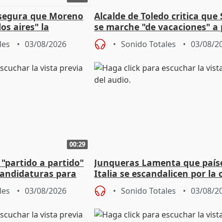
asegura que Moreno
Alcalde de Toledo critica que
os aires" la
se marche "de vacaciones" a
s acuerdo con SMA
de la crisis migratoria
les
03/08/2026
Sonido Totales
03/08/2
00:29
 "partido a partido"
Junqueras Lamenta que país
candidaturas para
Italia se escandalicen por la c
migratoria
les
03/08/2026
Sonido Totales
03/08/2