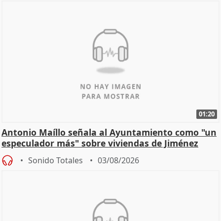
01:20
Antonio Maíllo señala al Ayuntamiento como "un
especulador más" sobre viviendas de Jiménez
Becerril
Sonido Totales
03/08/2026