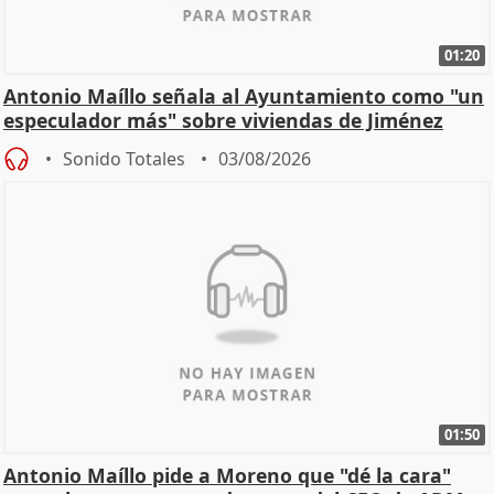
01:20
Antonio Maíllo señala al Ayuntamiento como "un
especulador más" sobre viviendas de Jiménez
Becerril
Sonido Totales
03/08/2026
01:50
Antonio Maíllo pide a Moreno que "dé la cara"