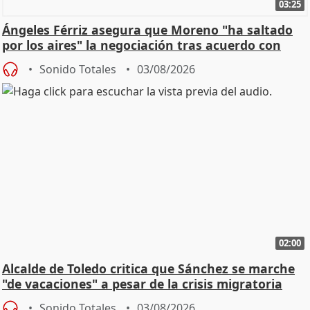
03:25
Ángeles Férriz asegura que Moreno "ha saltado
por los aires" la negociación tras acuerdo con
SMA
Sonido Totales
03/08/2026
02:00
Alcalde de Toledo critica que Sánchez se marche
"de vacaciones" a pesar de la crisis migratoria
Sonido Totales
03/08/2026