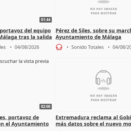
01:44
portavoz del equipo
Pérez de Siles, sobre su marc
álaga tras la salida
Ayuntamiento de Málaga
les
04/08/2026
Sonido Totales
04/08/2
02:00
les, portavoz de
Extremadura reclama al Gob
en el Ayuntamiento
más datos sobre el nuevo mo
a política
financiación