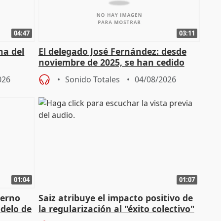
04:47
03:11
ha del
El delegado José Fernández: desde
noviembre de 2025, se han cedido
9.810 ayudas por nacimiento
026
Sonido Totales
04/08/2026
01:04
01:07
ierno
Saiz atribuye el impacto positivo de
delo de
la regularización al "éxito colectivo"
del Gobierno