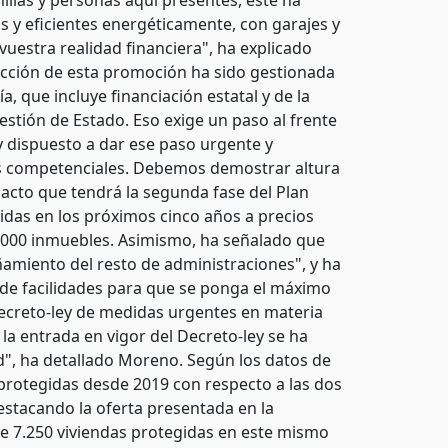
milias y personas aquí presentes, este ha
 y eficientes energéticamente, con garajes y
vuestra realidad financiera", ha explicado
rucción de esta promoción ha sido gestionada
a, que incluye financiación estatal y de la
estión de Estado. Eso exige un paso al frente
y dispuesto a dar ese paso urgente y
es competenciales. Debemos demostrar altura
pacto que tendrá la segunda fase del Plan
gidas en los próximos cinco años a precios
2.000 inmuebles. Asimismo, ha señalado que
amiento del resto de administraciones", y ha
 de facilidades para que se ponga el máximo
 Decreto-ley de medidas urgentes en materia
 la entrada en vigor del Decreto-ley se ha
d", ha detallado Moreno. Según los datos de
 protegidas desde 2019 con respecto a las dos
estacando la oferta presentada en la
de 7.250 viviendas protegidas en este mismo