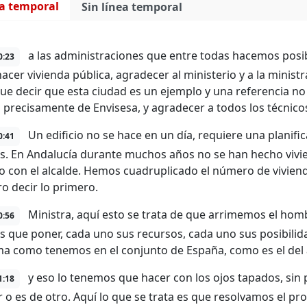
ea temporal
Sin línea temporal
a las administraciones que entre todas hacemos posibl
0:23
cer vivienda pública, agradecer al ministerio y a la ministra
ue decir que esta ciudad es un ejemplo y una referencia no
s precisamente de Envisesa, y agradecer a todos los técnico
Un edificio no se hace en un día, requiere una planific
0:41
s. En Andalucía durante muchos años no se han hecho vivi
 con el alcalde. Hemos cuadruplicado el número de vivienda
ro decir lo primero.
Ministra, aquí esto se trata de que arrimemos el ho
0:56
 que poner, cada uno sus recursos, cada uno sus posibilida
a como tenemos en el conjunto de España, como es el del a
y eso lo tenemos que hacer con los ojos tapados, sin 
1:18
r o es de otro. Aquí lo que se trata es que resolvamos el