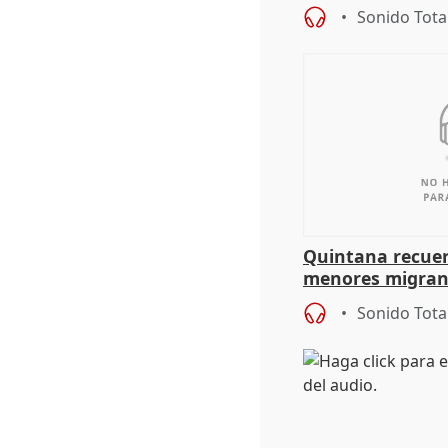
problemas como
Sonido Tota
Quintana recuer
menores migrant
aportación del G
Sonido Tota