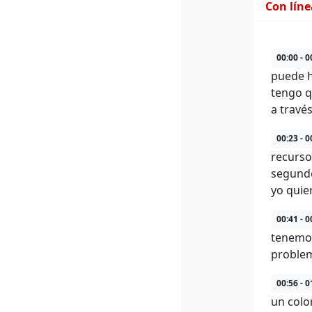
Con lín
00:00 - 0
puede ha
tengo q
a travé
00:23 - 0
recurso
segundo
yo quie
00:41 - 0
tenemos
problem
00:56 - 0
un colo