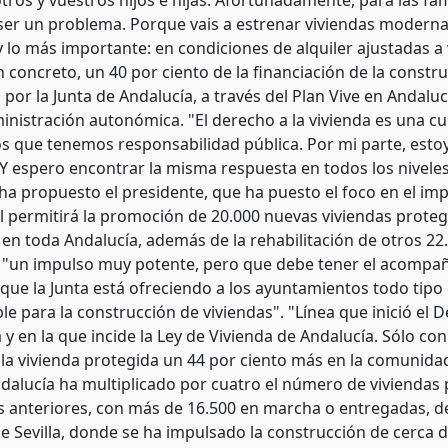
tros y vuestros hijos e hijas. Afortunadamente, para las fa
ser un problema. Porque vais a estrenar viviendas modernas
y lo más importante: en condiciones de alquiler ajustadas a 
 concreto, un 40 por ciento de la financiación de la const
por la Junta de Andalucía, a través del Plan Vive en Andalucí
inistración autonómica. "El derecho a la vivienda es una cu
os que tenemos responsabilidad pública. Por mi parte, esto
 Y espero encontrar la misma respuesta en todos los nivel
 ha propuesto el presidente, que ha puesto el foco en el im
ual permitirá la promoción de 20.000 nuevas viviendas prote
 en toda Andalucía, además de la rehabilitación de otros 2
e "un impulso muy potente, pero que debe tener el acompañ
que la Junta está ofreciendo a los ayuntamientos todo tipo
le para la construcción de viviendas". "Línea que inició el
 y en la que incide la Ley de Vivienda de Andalucía. Sólo con
la vivienda protegida un 44 por ciento más en la comunida
Andalucía ha multiplicado por cuatro el número de viviendas
as anteriores, con más de 16.500 en marcha o entregadas, d
de Sevilla, donde se ha impulsado la construcción de cerca 