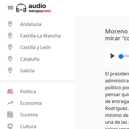
Andalucía
Moreno p
Castilla-La Mancha
mirar "c
Castilla y León
Cataluña
Play
Galicia
El preside
administra
político p
Política
pensar qui
de entrega 
Economía
Rodríguez.
Sucesos
mínimo de 5
una de las
Cultura