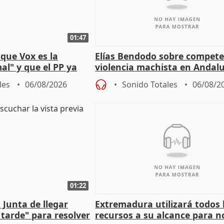
01:47
que Vox es la
Elías Bendodo sobre compete
al" y que el PP ya
violencia machista en Andalu
 tesis
les
06/08/2026
Sonido Totales
06/08/2
01:22
 Junta de llegar
Extremadura utilizará todos 
tarde" para resolver
recursos a su alcance para no