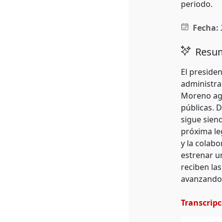
periodo.
Fecha:
Resum
El preside
administra
Moreno agra
públicas. 
sigue siend
próxima le
y la colab
estrenar u
reciben las
avanzando 
Transcrip