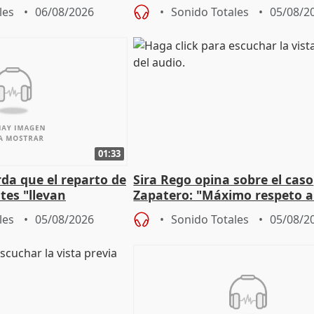
 Newcastle
más menores migrantes
les
06/08/2026
Sonido Totales
05/08/2
01:33
da que el reparto de
Sira Rego opina sobre el caso
es "llevan
Zapatero: "Máximo respeto a
obierno" central
proceso judicial"
les
05/08/2026
Sonido Totales
05/08/2