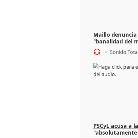
Maillo denuncia 
"banalidad del m
asume todas sus
Sonido Tota
PSCyL acusa a la
"absolutamente 