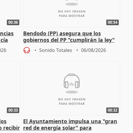
00:36
00:54
ncias
Bendodo (PP) asegura que los
cía
gobiernos del PP "cumplirán la ley"
sobre los menores migrantes
026
Sonido Totales
06/08/2026
00:33
00:32
los
El Ayuntamiento impulsa una "gran
 recibir
red de energía solar" para