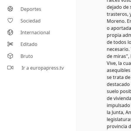
raíces voso
dejado de 
Deportes
trasteros, 
Sociedad
Moreno. En
o aportada 
Internacional
propia adm
de todos l
Editado
necesario.
Bruto
de miras",
Vive, la c
Ir a europapress.tv
asequibles
se trata d
destacado 
suelo posib
de vivienda
impulsado 
la Junta, 
legislatur
provincia 