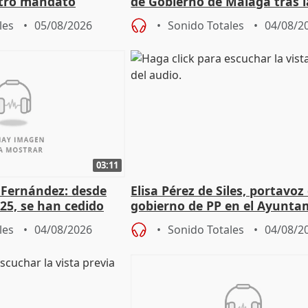
otro mandato
de Gobierno de Málaga tras l
de Pérez de Siles
les
05/08/2026
Sonido Totales
04/08/2
03:11
é Fernández: desde
Elisa Pérez de Siles, portavoz
25, se han cedido
gobierno de PP en el Ayunta
r nacimiento
de Málaga, deja la política
les
04/08/2026
Sonido Totales
04/08/2