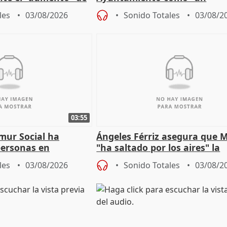
gar en Madri
especulador más" sobre vivi
les
03/08/2026
Sonido Totales
03/08/2
Jiménez Becerril
03:55
mur Social ha
Ángeles Férriz asegura que 
personas en
"ha saltado por los aires" la
lle durante Campaña
negociación tras acuerdo co
les
03/08/2026
Sonido Totales
03/08/2