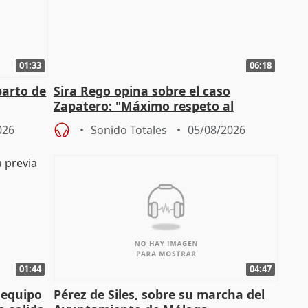
01:33
06:18
parto de
Sira Rego opina sobre el caso
Zapatero: "Máximo respeto al
tral
proceso judicial"
026
Sonido Totales
05/08/2026
01:44
04:47
 equipo
Pérez de Siles, sobre su marcha del