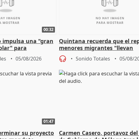
00:32
 impulsa una "gran
Quintana recuerda que el re
olar" para
menores migrantes "llevan
aportación del Gobierno" cen
les
05/08/2026
Sonido Totales
05/08/2
01:47
terminar su proyecto
Carmen Casero, portavoz del