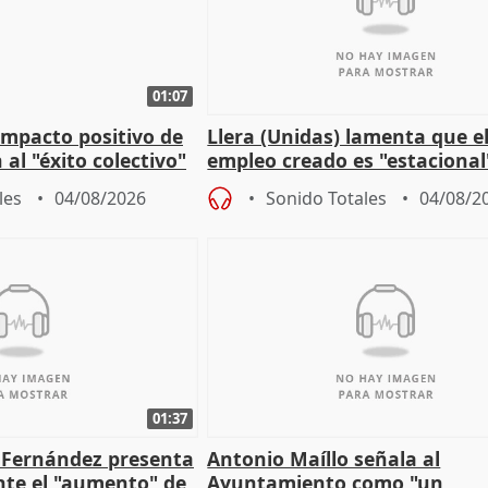
01:07
 impacto positivo de
Llera (Unidas) lamenta que e
 al "éxito colectivo"
empleo creado es "estacional
"esfumará" al acabar el vera
les
04/08/2026
Sonido Totales
04/08/2
01:37
é Fernández presenta
Antonio Maíllo señala al
ante el "aumento" de
Ayuntamiento como "un