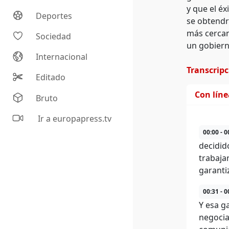
y que el é
Deportes
se obtendr
más cercan
Sociedad
un gobiern
Internacional
Transcrip
Editado
Con lín
Bruto
Ir a europapress.tv
00:00 - 0
decidid
trabaja
garanti
00:31 - 0
Y esa g
negocia