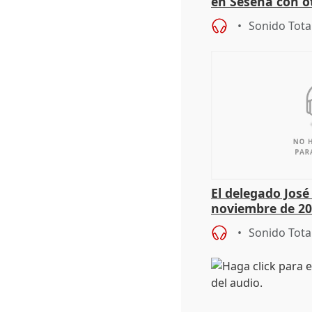
en Seseña con 
Sonido Tota
El delegado Jos
noviembre de 20
9.810 ayudas po
Sonido Tota