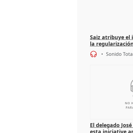
Saiz atribuye el
la regularización
del Gobierno
Sonido Tota
El delegado Jos
esta iniciative 