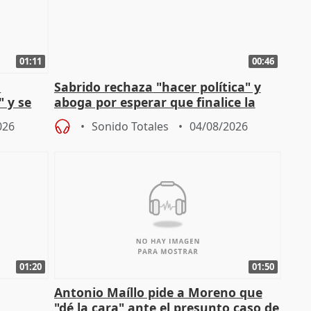
01:11
00:46
l
Sabrido rechaza "hacer política" y
" y se
aboga por esperar que finalice la
no
investigación del incendio
026
Sonido Totales
04/08/2026
01:20
01:50
Antonio Maíllo pide a Moreno que
"dé la cara" ante el presunto caso de