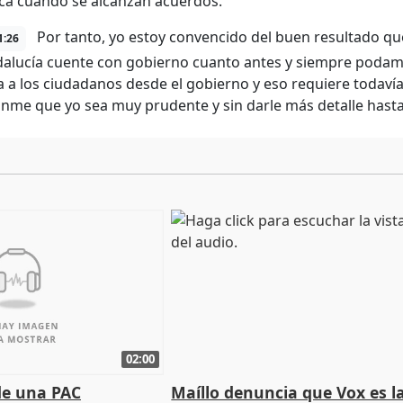
a cuando se alcanzan acuerdos.
Por tanto, yo estoy convencido del buen resultado q
1:26
alucía cuente con gobierno cuanto antes y siempre podamos
a a los ciudadanos desde el gobierno y eso requiere todaví
nme que yo sea muy prudente y sin darle más detalle hast
02:00
de una PAC
Maíllo denuncia que Vox es l