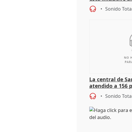
personas sin ho
Sonido Tota
La central de Sa
atendido a 156 
situación de ca
Sonido Tota
de Calor