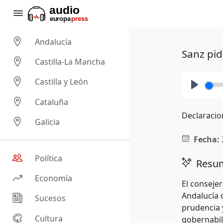
Andalucía
Sanz pid
Castilla-La Mancha
Castilla y León
Play
Cataluña
Declaracio
Galicia
Fecha:
Política
Resum
Economía
El conseje
Andalucía 
Sucesos
prudencia 
Cultura
gobernabil