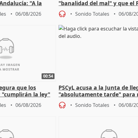
Andalucía: "A la
"banalidad del mal" y que el 
 que protegerla"
asume todas sus tesis
les
06/08/2026
Sonido Totales
06/08/2
00:54
egura que los
PSCyL acusa a la Junta de lle
 "cumplirán la ley"
"absolutamente tarde" para 
es migrantes
problemas como Newcastle
les
06/08/2026
Sonido Totales
06/08/2