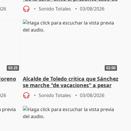
endas de
acoso del CEO de ADM
026
Sonido Totales
03/08/2026
03:25
02:00
Moreno
Alcalde de Toledo critica que Sánchez
se marche "de vacaciones" a pesar
n SMA
de la crisis migratoria
026
Sonido Totales
03/08/2026