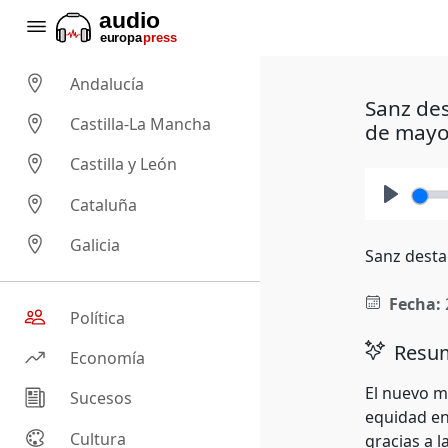
Andalucía
Sanz des
Castilla-La Mancha
de mayo
Castilla y León
Cataluña
Play
Galicia
Sanz desta
Fecha:
Política
Resum
Economía
El nuevo mo
Sucesos
equidad en
Cultura
gracias a 