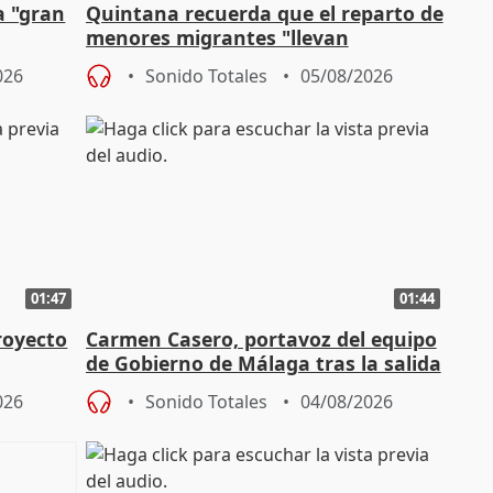
a "gran
Quintana recuerda que el reparto de
menores migrantes "llevan
aportación del Gobierno" central
026
Sonido Totales
05/08/2026
01:47
01:44
royecto
Carmen Casero, portavoz del equipo
de Gobierno de Málaga tras la salida
de Pérez de Siles
026
Sonido Totales
04/08/2026