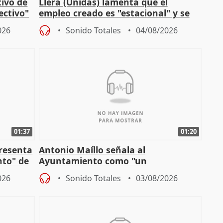
tivo de
Llera (Unidas) lamenta que el
lectivo"
empleo creado es "estacional" y se
"esfumará" al acabar el verano
026
Sonido Totales
04/08/2026
01:37
01:20
presenta
Antonio Maíllo señala al
nto" de
Ayuntamiento como "un
especulador más" sobre viviendas de
026
Sonido Totales
03/08/2026
Jiménez Becerril