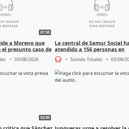
01:50
pide a Moreno que
La central de Samur Social h
e el presunto caso de
atendido a 156 personas en
de ADM
situación de calle durante 
les
03/08/2026
Sonido Totales
03/08/2
de Calor
02:00
o critica que Sánchez
Junqueras urge a resolver la c