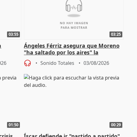
03:55
03:25
a
Ángeles Férriz asegura que Moreno
"ha saltado por los aires" la
Campaña
negociación tras acuerdo con SMA
026
Sonido Totales
03/08/2026
01:50
00:29
risis
Íscar defiende ir "partido a partido"