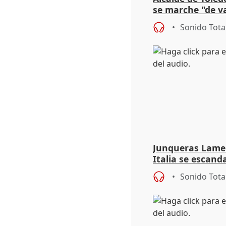
se marche "de v
de la crisis migr
Sonido Tota
Junqueras Lame
Italia se escanda
migratoria
Sonido Tota