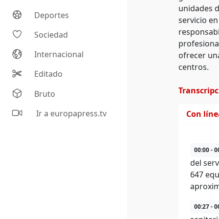
unidades de
Deportes
servicio e
responsabl
Sociedad
profesiona
Internacional
ofrecer un
centros.
Editado
Transcrip
Bruto
Ir a europapress.tv
Con lín
00:00 - 0
del ser
647 equ
aproxi
00:27 - 0