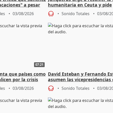
acaciones" a pesar
humanitaria en Ceuta y pide
atoria
responsabilidad a la UE
les
03/08/2026
Sonido Totales
03/08/2
07:21
nta que países como
David Esteban y Fernando E
licen por la crisis
asumen las vicepresidencias 
Diputación de Valladolid
les
03/08/2026
Sonido Totales
03/08/2