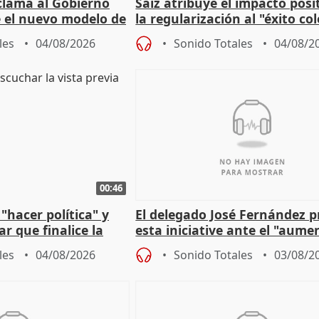
lama al Gobierno
Saiz atribuye el impacto posi
 el nuevo modelo de
la regularización al "éxito co
del Gobierno
les
04/08/2026
Sonido Totales
04/08/2
00:46
"hacer política" y
El delegado José Fernández 
r que finalice la
esta iniciative ante el "aume
l incendio
personas sin hogar en Madri
les
04/08/2026
Sonido Totales
03/08/2