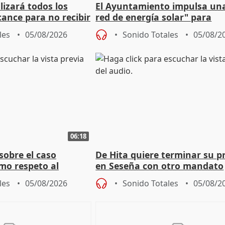
izará todos los
El Ayuntamiento impulsa un
cance para no recibir
red de energía solar" para
grantes
autoconsumo
les
05/08/2026
Sonido Totales
05/08/2
06:18
sobre el caso
De Hita quiere terminar su p
mo respeto al
en Seseña con otro mandato
les
05/08/2026
Sonido Totales
05/08/2