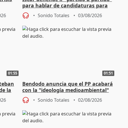
para hablar de candidaturas para
2027
026
Sonido Totales
03/08/2026
01:55
01:51
steban
Bendodo anuncia que el PP acabará
de la
con la "ideología medioambiental"
para regenerar las playas
026
Sonido Totales
02/08/2026