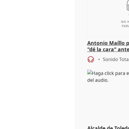
Antonio Maíllo 
"dé la cara" ant
acoso del CEO 
Sonido Tota
Alcalde de Toled