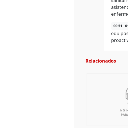
sanitar
asisten
enferme
00:51 - 0
equipos
proacti
Relacionados