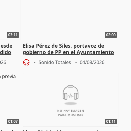
03:11
02:00
desde
Elisa Pérez de Siles, portavoz de
edido
gobierno de PP en el Ayuntamiento
de Málaga, deja la política
026
Sonido Totales
04/08/2026
01:07
01:11