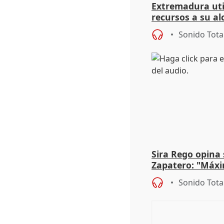
Extremadura util
recursos a su al
más menores mi
Sonido Tota
Sira Rego opina 
Zapatero: "Máxi
proceso judicial"
Sonido Tota