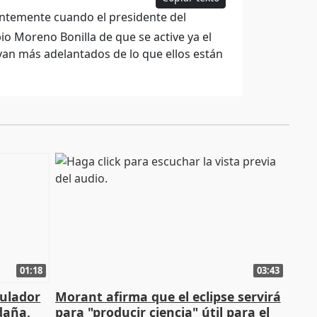
ntemente cuando el presidente del
o Moreno Bonilla de que se active ya el
 van más adelantados de lo que ellos están
01:18
03:43
gulador
Morant afirma que el eclipse servirá
daña,
para "producir ciencia" útil para el