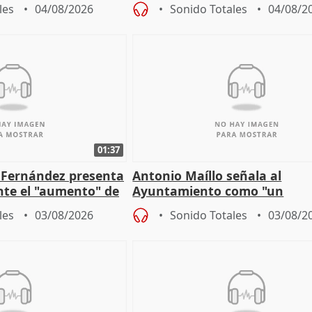
les
04/08/2026
Sonido Totales
04/08/2
01:37
é Fernández presenta
Antonio Maíllo señala al
ante el "aumento" de
Ayuntamiento como "un
gar en Madri
especulador más" sobre vivi
les
03/08/2026
Sonido Totales
03/08/2
Jiménez Becerril