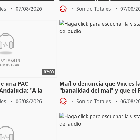
sobre exportaciones
les
07/08/2026
Sonido Totales
07/08/2
02:00
de una PAC
Maíllo denuncia que Vox es l
Andalucía: "A la
"banalidad del mal" y que el 
 que protegerla"
asume todas sus tesis
les
06/08/2026
Sonido Totales
06/08/2