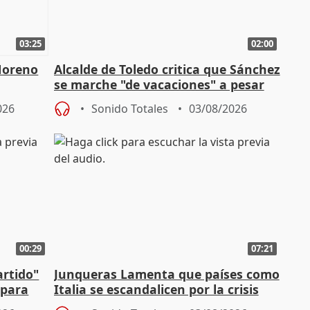
03:25
02:00
Moreno
Alcalde de Toledo critica que Sánchez
se marche "de vacaciones" a pesar
n SMA
de la crisis migratoria
026
Sonido Totales
03/08/2026
00:29
07:21
artido"
Junqueras Lamenta que países como
 para
Italia se escandalicen por la crisis
migratoria