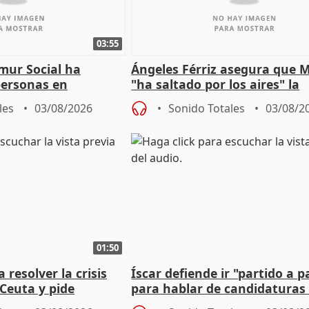
03:55
mur Social ha
Ángeles Férriz asegura que 
personas en
"ha saltado por los aires" la
lle durante Campaña
negociación tras acuerdo co
les
03/08/2026
Sonido Totales
03/08/2
01:50
 resolver la crisis
Íscar defiende ir "partido a p
Ceuta y pide
para hablar de candidaturas
a la UE
2027