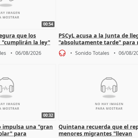
00:54
egura que los
PSCyL acusa a la Junta de lle
 "cumplirán la ley"
"absolutamente tarde" para 
es migrantes
problemas como Newcastle
les
06/08/2026
Sonido Totales
06/08/2
00:32
 impulsa una "gran
Quintana recuerda que el re
olar" para
menores migrantes "llevan