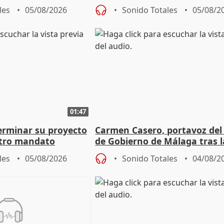
aportación del Gobierno" cen
les
05/08/2026
Sonido Totales
05/08/2
01:47
terminar su proyecto
Carmen Casero, portavoz del
otro mandato
de Gobierno de Málaga tras l
de Pérez de Siles
les
05/08/2026
Sonido Totales
04/08/2