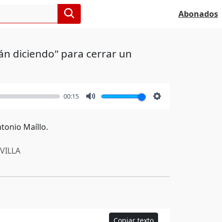
Abonados
án diciendo" para cerrar un
00:15
Mute
Settings
tonio Maíllo.
VILLA
Copiar texto