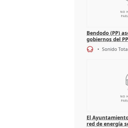
Bendodo (PP) as
gobiernos del PP
sobre los menor
Sonido Tota
El Ayuntamiento
red de energía s