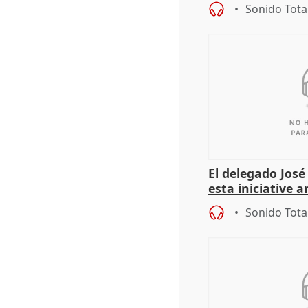
Sonido Tota
El delegado Jos
esta iniciative 
personas sin ho
Sonido Tota