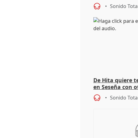
autoconsumo
Sonido Tota
De Hita quiere 
en Seseña con 
Sonido Tota