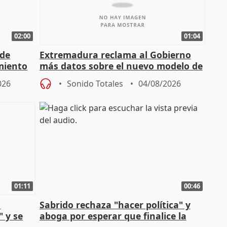
02:00
01:04
 de
Extremadura reclama al Gobierno
miento
más datos sobre el nuevo modelo de
financiación
026
Sonido Totales
04/08/2026
01:11
00:46
l
Sabrido rechaza "hacer política" y
" y se
aboga por esperar que finalice la
no
investigación del incendio