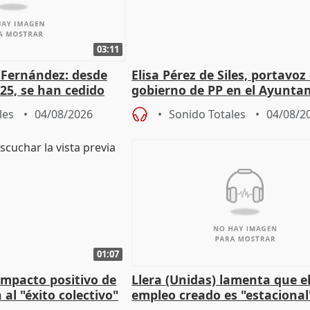
03:11
é Fernández: desde
Elisa Pérez de Siles, portavoz
25, se han cedido
gobierno de PP en el Ayunta
r nacimiento
de Málaga, deja la política
les
04/08/2026
Sonido Totales
04/08/2
01:07
 impacto positivo de
Llera (Unidas) lamenta que e
 al "éxito colectivo"
empleo creado es "estacional
"esfumará" al acabar el vera