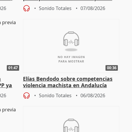
resto del mundo
026
Sonido Totales
07/08/2026
01:47
00:36
a
Elías Bendodo sobre competencias
PP ya
violencia machista en Andalucía
026
Sonido Totales
06/08/2026