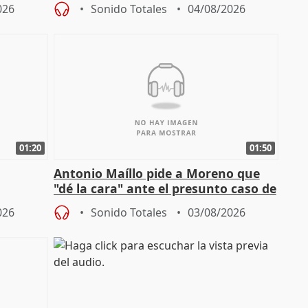
026
Sonido Totales
04/08/2026
01:20
01:50
Antonio Maíllo pide a Moreno que
"dé la cara" ante el presunto caso de
endas de
acoso del CEO de ADM
026
Sonido Totales
03/08/2026