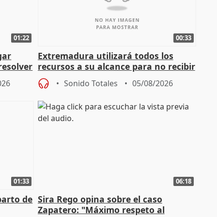
01:22
00:33
gar
Extremadura utilizará todos los
resolver
recursos a su alcance para no recibir
más menores migrantes
026
Sonido Totales
05/08/2026
01:33
06:18
parto de
Sira Rego opina sobre el caso
Zapatero: "Máximo respeto al