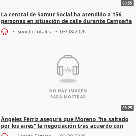
03:55
La central de Samur Social ha atendido a 156
personas en situación de calle durante Campaña
de Calor
Sonido Totales
03/08/2026
03:25
Ángeles Férriz asegura que Moreno "ha saltado
por los aires" la negociación tras acuerdo con
SMA