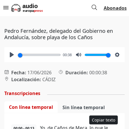
Abonados
Pedro Fernández, delegado del Gobierno en
Andalucía, sobre playa de los Caños
00:38
Play
Mute
Setti
Fecha:
17/06/2026
Duración:
00:00:38
Localización:
CÁDIZ
Transcripciones
Con línea temporal
Sin línea temporal
Copiar texto
Yo, de Caños de Meca, lo que le
00:00 - 00:13