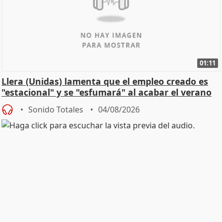
01:11
Llera (Unidas) lamenta que el empleo creado es
"estacional" y se "esfumará" al acabar el verano
Sonido Totales
04/08/2026