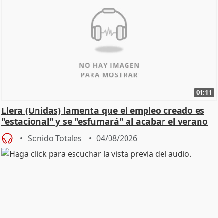
01:11
Llera (Unidas) lamenta que el empleo creado es
"estacional" y se "esfumará" al acabar el verano
Sonido Totales
04/08/2026