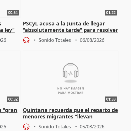
00:54
01:22
s
PSCyL acusa a la Junta de llegar
a ley"
"absolutamente tarde" para resolver
problemas como Newcastle
026
Sonido Totales
06/08/2026
00:32
01:33
a "gran
Quintana recuerda que el reparto de
menores migrantes "llevan
aportación del Gobierno" central
026
Sonido Totales
05/08/2026