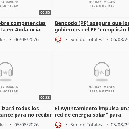
00:36
obre competencias
Bendodo (PP) asegura que lo
sta en Andalucía
gobiernos del PP "cumplirán l
sobre los menores migrantes
les
06/08/2026
Sonido Totales
06/08/2
00:33
izará todos los
El Ayuntamiento impulsa un
cance para no recibir
red de energía solar" para
grantes
autoconsumo
les
05/08/2026
Sonido Totales
05/08/2