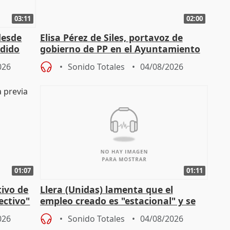
03:11
02:00
desde
Elisa Pérez de Siles, portavoz de
edido
gobierno de PP en el Ayuntamiento
de Málaga, deja la política
026
Sonido Totales
04/08/2026
01:07
01:11
tivo de
Llera (Unidas) lamenta que el
lectivo"
empleo creado es "estacional" y se
"esfumará" al acabar el verano
026
Sonido Totales
04/08/2026