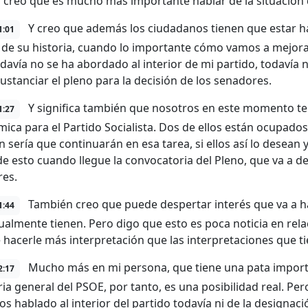
o creo que es mucho más importante hablar de la situación d
Y creo que además los ciudadanos tienen que estar ha
1:01
, de su historia, cuando lo importante cómo vamos a mejora
davía no se ha abordado al interior de mi partido, todavía
sustanciar el pleno para la decisión de los senadores.
Y significa también que nosotros en este momento t
1:27
ica para el Partido Socialista. Dos de ellos están ocupado
n sería que continuarán en esa tarea, si ellos así lo desean
de esto cuando llegue la convocatoria del Pleno, que va a de
es.
También creo que puede despertar interés que va a ha
1:44
ualmente tienen. Pero digo que esto es poca noticia en rela
 hacerle más interpretación que las interpretaciones que ti
Mucho más en mi persona, que tiene una pata importa
2:17
ria general del PSOE, por tanto, es una posibilidad real. Pe
s hablado al interior del partido todavía ni de la designac