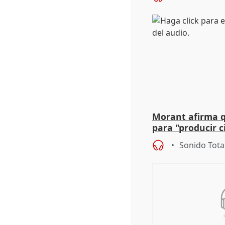
Vox
Morant afirma qu
para "producir ci
resto del mundo
Sonido Tota