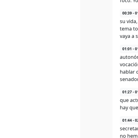
foco. Y
00:39 - 0
su vida
tema to
vaya a 
01:01 - 0
autonóm
vocació
hablar 
senador
01:27 - 0
que act
hay que
01:44 - 0
secreta
no hemo