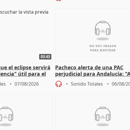
03:43
e el eclipse servirá
Pacheco alerta de una PAC
encia" útil para el
perjudicial para Andalucía: "A
agricultura hay que proteger
les
07/08/2026
Sonido Totales
06/08/2