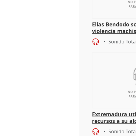
Elías Bendodo s
violencia machi
Sonido Tota
Extremadura util
recursos a su al
más menores mi
Sonido Tota