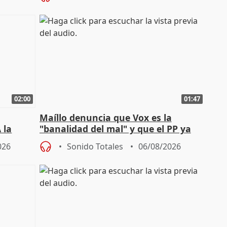
02:00
01:47
Maíllo denuncia que Vox es la
 la
"banalidad del mal" y que el PP ya
la"
asume todas sus tesis
026
Sonido Totales
06/08/2026