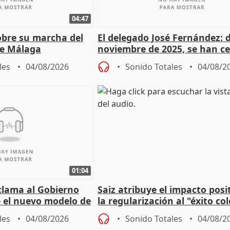
04:47
sobre su marcha del
El delegado José Fernández: 
e Málaga
noviembre de 2025, se han c
9.810 ayudas por nacimiento
les
04/08/2026
Sonido Totales
04/08/2
01:04
lama al Gobierno
Saiz atribuye el impacto posi
 el nuevo modelo de
la regularización al "éxito co
del Gobierno
les
04/08/2026
Sonido Totales
04/08/2