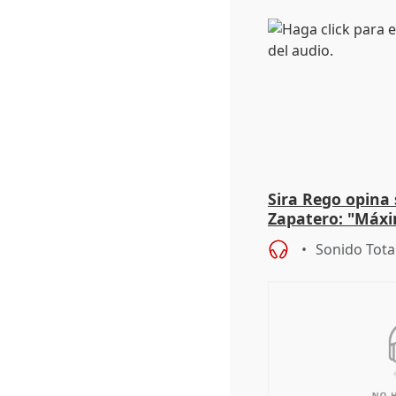
Sira Rego opina 
Zapatero: "Máxi
proceso judicial"
Sonido Tota