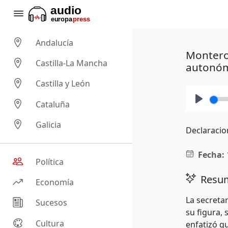
Andalucía
Montero 
Castilla-La Mancha
autonóm
Castilla y León
Cataluña
Play
Galicia
Declaracio
Fecha:
Política
Resum
Economía
La secreta
Sucesos
su figura,
Cultura
enfatizó q