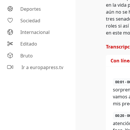
en la vida 
Deportes
aún no se 
tres senad
Sociedad
roles si as
Internacional
en este mo
Editado
Transcrip
Bruto
Con lín
Ir a europapress.tv
00:01 - 0
sorpren
vamos a
mis pre
00:20 - 0
atenció