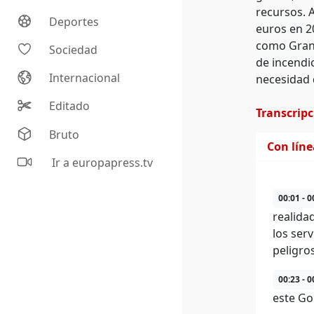
recursos. 
Deportes
euros en 2
como Granad
Sociedad
de incendi
Internacional
necesidad 
Editado
Transcrip
Bruto
Con lín
Ir a europapress.tv
00:01 - 0
realida
los ser
peligros
00:23 - 0
este Go