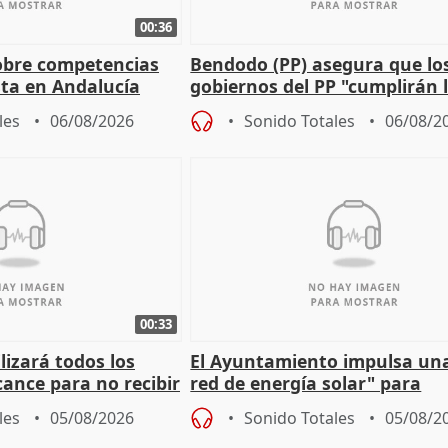
00:36
obre competencias
Bendodo (PP) asegura que lo
sta en Andalucía
gobiernos del PP "cumplirán l
sobre los menores migrantes
les
06/08/2026
Sonido Totales
06/08/2
00:33
izará todos los
El Ayuntamiento impulsa un
cance para no recibir
red de energía solar" para
grantes
autoconsumo
les
05/08/2026
Sonido Totales
05/08/2