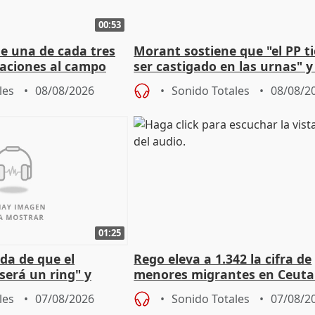
00:53
ue una de cada tres
Morant sostiene que "el PP t
aciones al campo
ser castigado en las urnas" 
eres jóvenes
"pulsión de cambio"
les
08/08/2026
Sonido Totales
08/08/2
01:25
da de que el
Rego eleva a 1.342 la cifra de
será un ring" y
menores migrantes en Ceuta 
lidad" del pacto con
entrada masiva
les
07/08/2026
Sonido Totales
07/08/2