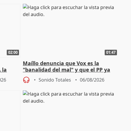
02:00
01:47
Maíllo denuncia que Vox es la
 la
"banalidad del mal" y que el PP ya
la"
asume todas sus tesis
026
Sonido Totales
06/08/2026