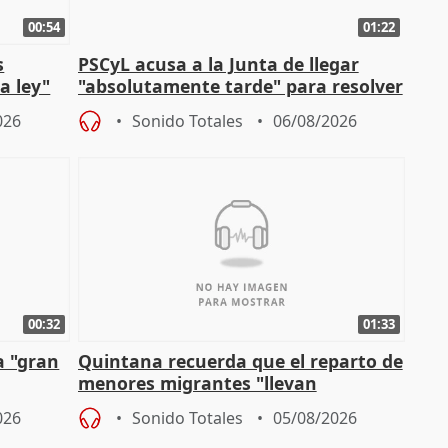
00:54
01:22
s
PSCyL acusa a la Junta de llegar
a ley"
"absolutamente tarde" para resolver
problemas como Newcastle
026
Sonido Totales
06/08/2026
00:32
01:33
a "gran
Quintana recuerda que el reparto de
menores migrantes "llevan
aportación del Gobierno" central
026
Sonido Totales
05/08/2026