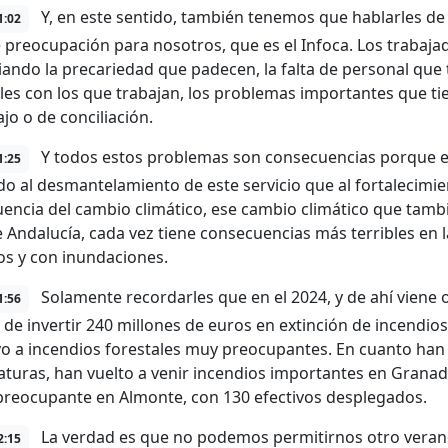
Y, en este sentido, también tenemos que hablarles de o
1:02
preocupación para nosotros, que es el Infoca. Los trabajad
ando la precariedad que padecen, la falta de personal que t
les con los que trabajan, los problemas importantes que ti
jo o de conciliación.
Y todos estos problemas son consecuencias porque e
1:25
do al desmantelamiento de este servicio que al fortalecimie
encia del cambio climático, ese cambio climático que tambi
e Andalucía, cada vez tiene consecuencias más terribles e
os y con inundaciones.
Solamente recordarles que en el 2024, y de ahí viene
1:56
 de invertir 240 millones de euros en extinción de incendio
o a incendios forestales muy preocupantes. En cuanto han 
turas, han vuelto a venir incendios importantes en Granad
preocupante en Almonte, con 130 efectivos desplegados.
La verdad es que no podemos permitirnos otro verano
2:15