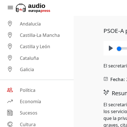
Andalucía
PSOE-A p
Castilla-La Mancha
Castilla y León
Play
Cataluña
El secreta
Galicia
Fecha:
Política
Resum
Economía
El secreta
los servici
Sucesos
que la pri
Cultura
graves, cit