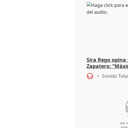
Sira Rego opina 
Zapatero: "Máxi
proceso judicial"
Sonido Tota