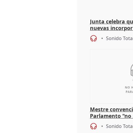
Junta celebra q
nuevas incorpor
andaluz son muj
Sonido Tota
Mestre convenci
Parlamento "no 
defiende "estabi
Sonido Tota
Vox