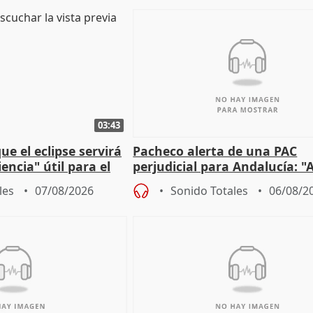
03:43
e el eclipse servirá
Pacheco alerta de una PAC
encia" útil para el
perjudicial para Andalucía: "A
agricultura hay que proteger
les
07/08/2026
Sonido Totales
06/08/2