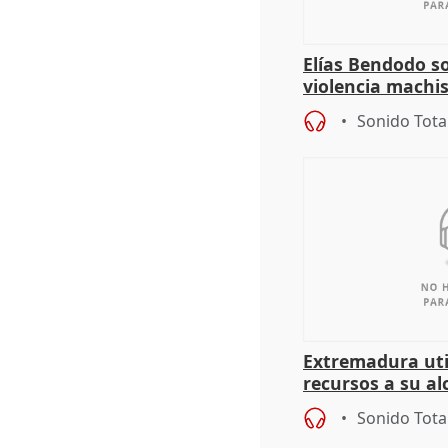
Elías Bendodo s
violencia machi
Sonido Tota
Extremadura util
recursos a su al
más menores mi
Sonido Tota