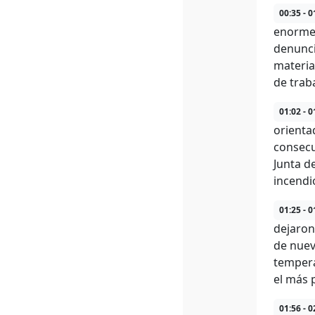
00:35 - 0
enorme 
denunci
materia
de traba
01:02 - 0
orienta
consecu
Junta d
incendi
01:25 - 0
dejaron
de nuev
tempera
el más 
01:56 - 0