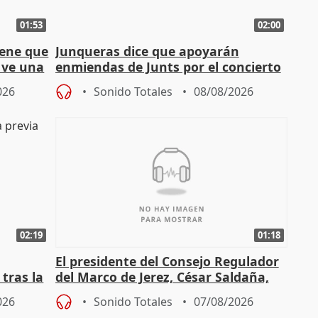
01:53
02:00
iene que
Junqueras dice que apoyarán
y ve una
enmiendas de Junts por el concierto
en el trámite de financiación
026
Sonido Totales
08/08/2026
02:19
01:18
El presidente del Consejo Regulador
tras la
del Marco de Jerez, César Saldaña,
sobre exportaciones
026
Sonido Totales
07/08/2026