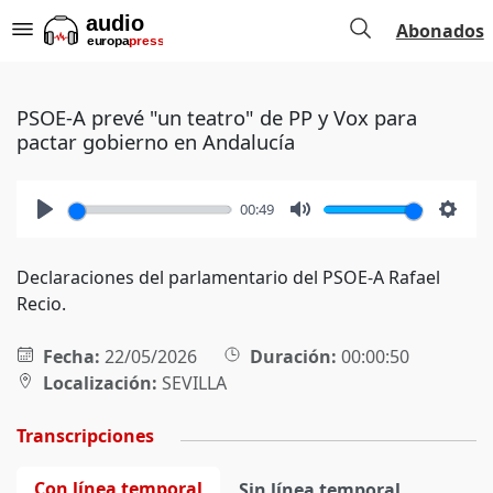
Abonados
PSOE-A prevé "un teatro" de PP y Vox para
pactar gobierno en Andalucía
00:49
Play
Mute
Setti
Declaraciones del parlamentario del PSOE-A Rafael
Recio.
Fecha:
22/05/2026
Duración:
00:00:50
Localización:
SEVILLA
Transcripciones
Con línea temporal
Sin línea temporal