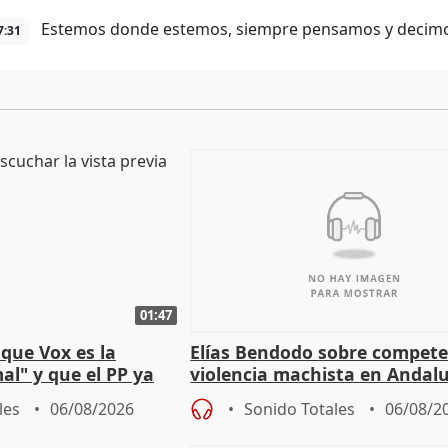
Estemos donde estemos, siempre pensamos y decimos
7:31
01:47
que Vox es la
Elías Bendodo sobre compete
al" y que el PP ya
violencia machista en Andalu
 tesis
les
06/08/2026
Sonido Totales
06/08/2