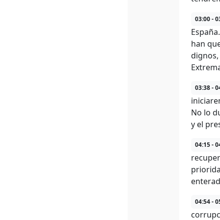
03:00 - 0
España.
han que
dignos,
Extrema
03:38 - 0
iniciar
No lo d
y el pr
04:15 - 0
recuper
priorid
enterad
04:54 - 0
corrupc