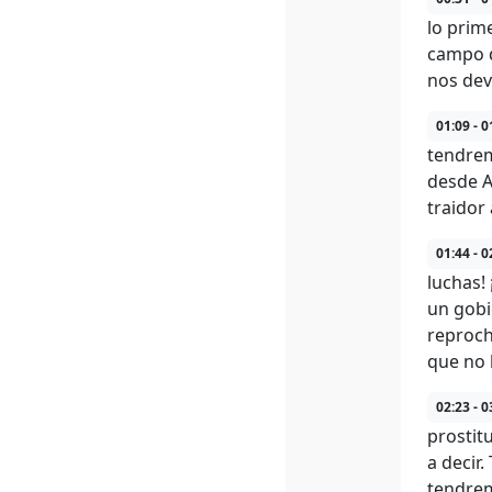
lo prim
campo d
nos dev
01:09 - 0
tendrem
desde A
traidor
01:44 - 0
luchas! 
un gobi
reproch
que no 
02:23 - 0
prostit
a decir
tendrem