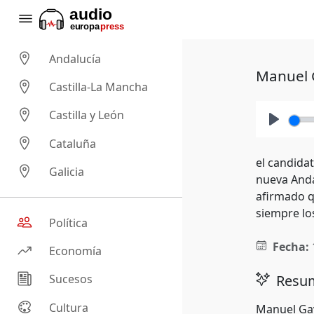
Andalucía
Manuel G
Castilla-La Mancha
Castilla y León
Play
Cataluña
el candidat
Galicia
nueva Anda
afirmado q
siempre lo
Política
Fecha:
Economía
Resum
Sucesos
Cultura
Manuel Gav