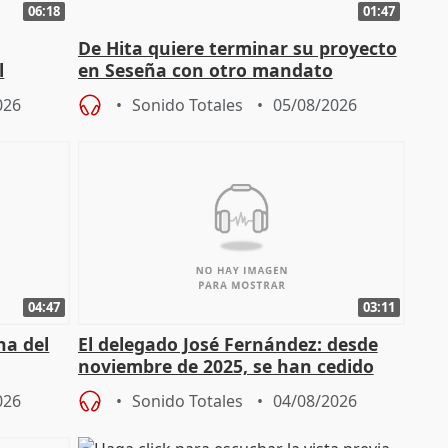
06:18
01:47
De Hita quiere terminar su proyecto
l
en Seseña con otro mandato
026
Sonido Totales
05/08/2026
04:47
03:11
ha del
El delegado José Fernández: desde
noviembre de 2025, se han cedido
9.810 ayudas por nacimiento
026
Sonido Totales
04/08/2026