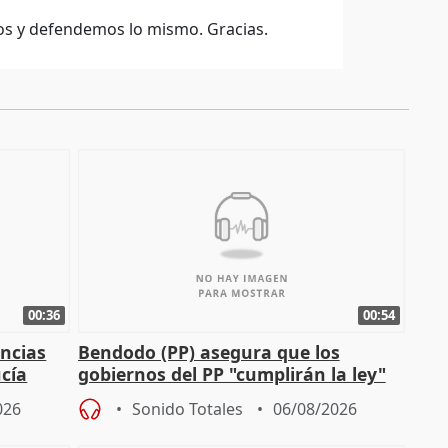
 y defendemos lo mismo. Gracias.
00:36
00:54
ncias
Bendodo (PP) asegura que los
cía
gobiernos del PP "cumplirán la ley"
sobre los menores migrantes
026
Sonido Totales
06/08/2026