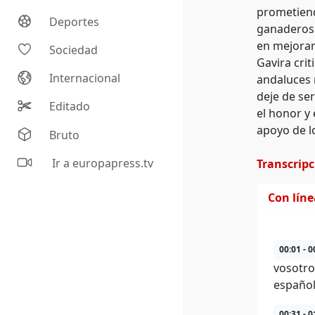
prometiend
Deportes
ganaderos 
en mejorar 
Sociedad
Gavira cri
Internacional
andaluces 
deje de ser
Editado
el honor y
apoyo de l
Bruto
Ir a europapress.tv
Transcrip
Con lín
00:01 - 0
vosotro
español
00:31 - 0