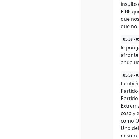
insulto
FIBE qu
que nos
que no 
05:38 - 0
le pong
afronte
andaluc
05:58 - 0
también
Partido
Partido
Extrema
cosa y 
como Os
Uno del
mismo.