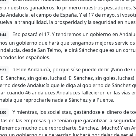
ero nuestros ganaderos, lo primero nuestros pescadores. S
e Andalucía, el campo de España. Y el 17 de mayo, si voso
uelva la tranquilidad, la prosperidad y la seguridad en nuest
Eso pasará el 17. Y tendremos un gobierno en Andaluc
1:44
os un gobierno que hará que tengamos mejores servicios 
ndalucía, desde San Telmo, le dirá Sánchez que es un corru
 a todos los españoles.
desde Andalucía, porque sí se puede decir. ¡Niño de Cu
2:23
¡El Sánchez, sin goles, luchas! ¡El Sánchez, sin goles, luchas
erno desde Andalucía que le diga al gobierno de Sánchez 
ar cuando 46 andaluces Andaluces fallecieron en las vías e
había que reprocharle nada a Sánchez y a Puente.
Y mientras, los socialistas, gastándose el dinero de 
3:00
utas en las empresas que tenían que garantizar la seguridad
. Tenemos mucho que reprocharte, Sánchez. ¡Mucho! Y en And
os un gobierno que de verdad luchará por dejar de ser el ú