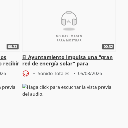
00:33
00:32
los
El Ayuntamiento impulsa una "gran
 recibir
red de energía solar" para
autoconsumo
026
Sonido Totales
05/08/2026