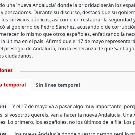
o una 'nueva Andalucía' donde la prioridad serán los españ
y pescadores. Durante su discurso, destacó que su gobiern
los servicios públicos, así como en restaurar la seguridad y
ticó al gobierno de Pedro Sánchez, acusándolo de corrupción
merecen lo mismo que otros españoles, enfatizando la nec
 la última en el país. Afirmó que el 17 de mayo representará
 el prestigio de Andalucía, con la esperanza de que Santiag
os ciudadanos.
ciones
ea temporal
Sin línea temporal
Y el 17 de mayo va a pasar algo muy importante, por
0:31
s, si vosotros queréis, van a hacer la nueva Andalucía. Una
es. Lo primero, los españoles, no los últimos de la fila. Los
Una nueva Andalucía donde nuestro campo será lo pri
1:09