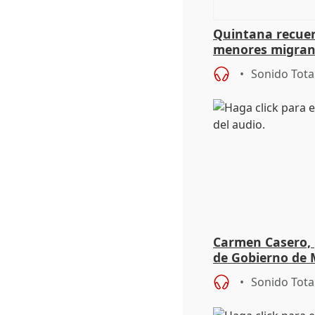
Quintana recuer
menores migrant
aportación del G
Sonido Tota
Carmen Casero, 
de Gobierno de M
de Pérez de Siles
Sonido Tota