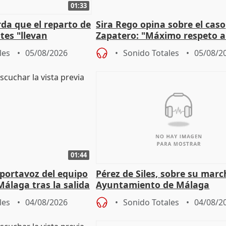
01:33
da que el reparto de
Sira Rego opina sobre el caso
es "llevan
Zapatero: "Máximo respeto a
obierno" central
proceso judicial"
les
05/08/2026
Sonido Totales
05/08/2
01:44
portavoz del equipo
Pérez de Siles, sobre su marc
álaga tras la salida
Ayuntamiento de Málaga
les
04/08/2026
Sonido Totales
04/08/2