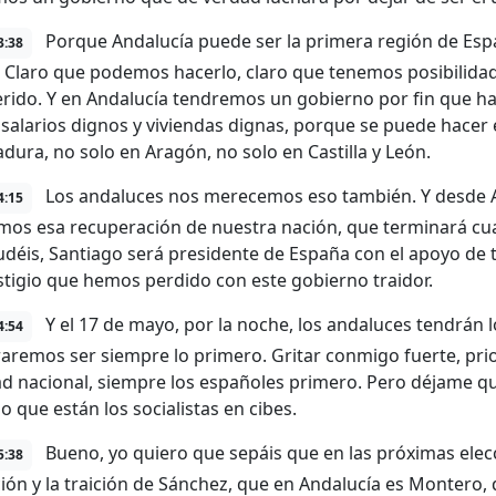
Porque Andalucía puede ser la primera región de Españ
3:38
 Claro que podemos hacerlo, claro que tenemos posibilida
rido. Y en Andalucía tendremos un gobierno por fin que ha
 salarios dignos y viviendas dignas, porque se puede hacer
dura, no solo en Aragón, no solo en Castilla y León.
Los andaluces nos merecemos eso también. Y desde An
4:15
emos esa recuperación de nuestra nación, que terminará cu
udéis, Santiago será presidente de España con el apoyo de
estigio que hemos perdido con este gobierno traidor.
Y el 17 de mayo, por la noche, los andaluces tendrán l
4:54
aremos ser siempre lo primero. Gritar conmigo fuerte, prio
ad nacional, siempre los españoles primero. Pero déjame qu
o que están los socialistas en cibes.
Bueno, yo quiero que sepáis que en las próximas eleccio
5:38
ión y la traición de Sánchez, que en Andalucía es Montero, q