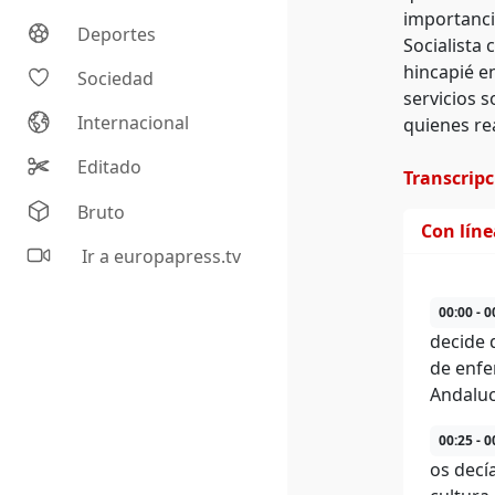
importanci
Deportes
Socialista 
hincapié e
Sociedad
servicios s
Internacional
quienes re
Editado
Transcrip
Bruto
Con lín
Ir a europapress.tv
00:00 - 0
decide 
de enfe
Andaluc
00:25 - 0
os decía