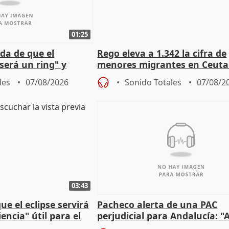
01:25
da de que el
Rego eleva a 1.342 la cifra de
será un ring" y
menores migrantes en Ceuta 
lidad" del pacto con
entrada masiva
les
07/08/2026
Sonido Totales
07/08/2
03:43
e el eclipse servirá
Pacheco alerta de una PAC
encia" útil para el
perjudicial para Andalucía: "A
agricultura hay que proteger