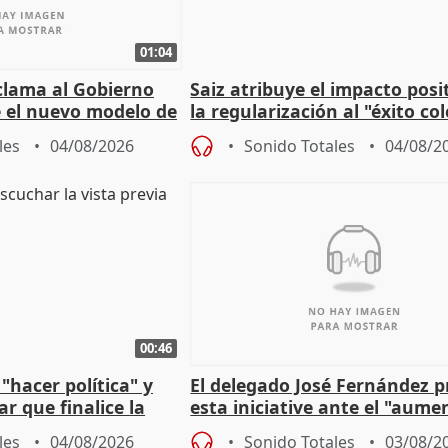
01:04
lama al Gobierno
Saiz atribuye el impacto posi
 el nuevo modelo de
la regularización al "éxito co
del Gobierno
les
04/08/2026
Sonido Totales
04/08/2
00:46
"hacer política" y
El delegado José Fernández 
r que finalice la
esta iniciative ante el "aume
l incendio
personas sin hogar en Madri
les
04/08/2026
Sonido Totales
03/08/2