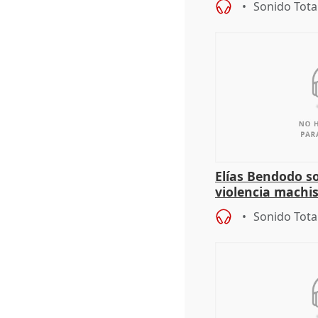
Sonido Tota
Elías Bendodo s
violencia machi
Sonido Tota