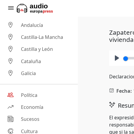
Andalucía
Zapatero
Castilla-La Mancha
vivienda
Castilla y León
Cataluña
Play
Galicia
Declaracio
Fecha:
Política
Resum
Economía
El expresi
Sucesos
responsabil
Cultura
que si la s