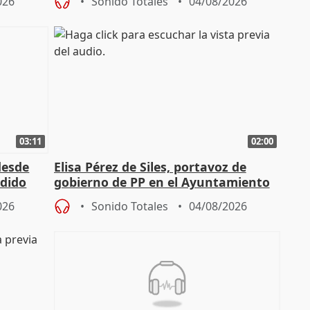
026
Sonido Totales
04/08/2026
03:11
02:00
desde
Elisa Pérez de Siles, portavoz de
edido
gobierno de PP en el Ayuntamiento
de Málaga, deja la política
026
Sonido Totales
04/08/2026