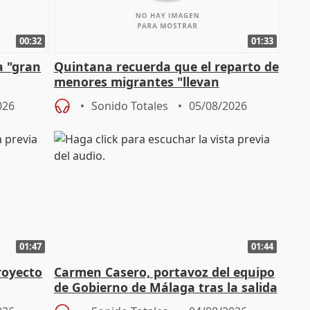
00:32
01:33
a "gran
Quintana recuerda que el reparto de
menores migrantes "llevan
aportación del Gobierno" central
026
Sonido Totales
05/08/2026
01:47
01:44
royecto
Carmen Casero, portavoz del equipo
de Gobierno de Málaga tras la salida
de Pérez de Siles