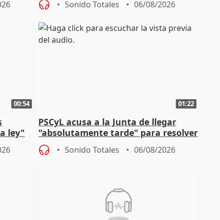
026
Sonido Totales
06/08/2026
00:54
01:22
s
PSCyL acusa a la Junta de llegar
a ley"
"absolutamente tarde" para resolver
problemas como Newcastle
026
Sonido Totales
06/08/2026