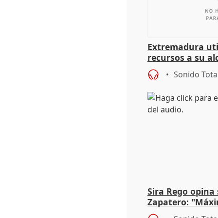
Extremadura util
recursos a su al
más menores mi
Sonido Tota
Sira Rego opina 
Zapatero: "Máxi
proceso judicial"