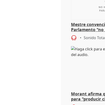
Mestre convenci
Parlamento "no 
defiende "estabi
Sonido Tota
Vox
Morant afirma qu
para "producir ci
resto del mundo