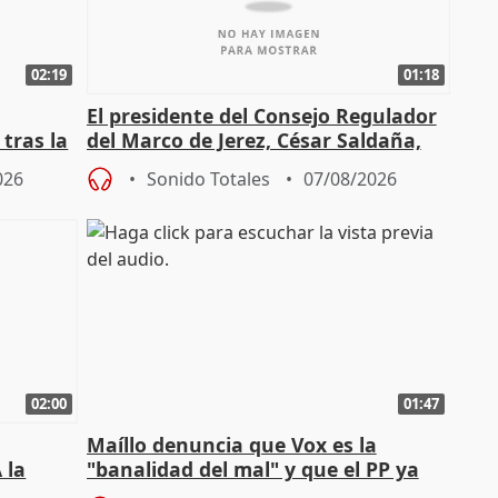
02:19
01:18
El presidente del Consejo Regulador
tras la
del Marco de Jerez, César Saldaña,
sobre exportaciones
026
Sonido Totales
07/08/2026
02:00
01:47
Maíllo denuncia que Vox es la
 la
"banalidad del mal" y que el PP ya
la"
asume todas sus tesis