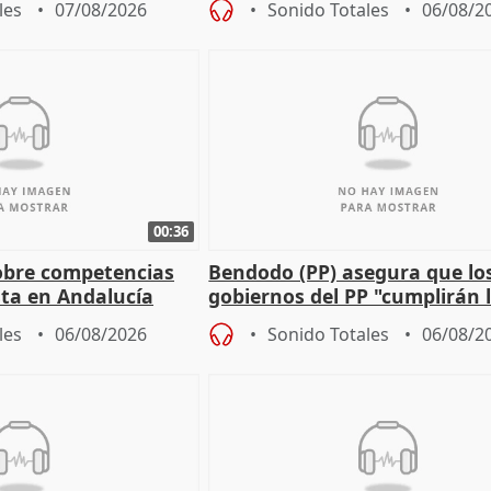
les
07/08/2026
Sonido Totales
06/08/2
00:36
obre competencias
Bendodo (PP) asegura que lo
sta en Andalucía
gobiernos del PP "cumplirán l
sobre los menores migrantes
les
06/08/2026
Sonido Totales
06/08/2