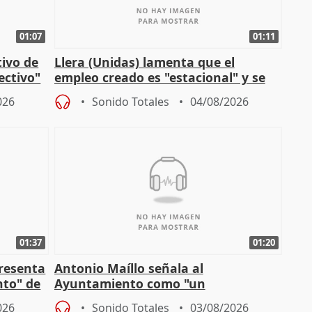
01:07
01:11
tivo de
Llera (Unidas) lamenta que el
lectivo"
empleo creado es "estacional" y se
"esfumará" al acabar el verano
026
Sonido Totales
04/08/2026
01:37
01:20
presenta
Antonio Maíllo señala al
nto" de
Ayuntamiento como "un
especulador más" sobre viviendas de
026
Sonido Totales
03/08/2026