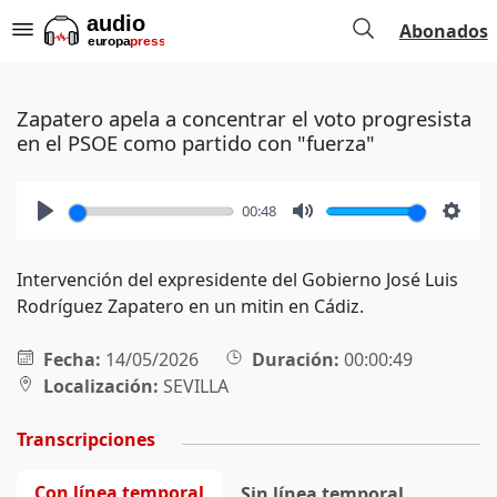
Abonados
Zapatero apela a concentrar el voto progresista
en el PSOE como partido con "fuerza"
00:48
Play
Mute
Setti
Intervención del expresidente del Gobierno José Luis
Rodríguez Zapatero en un mitin en Cádiz.
Fecha:
14/05/2026
Duración:
00:00:49
Localización:
SEVILLA
Transcripciones
Con línea temporal
Sin línea temporal