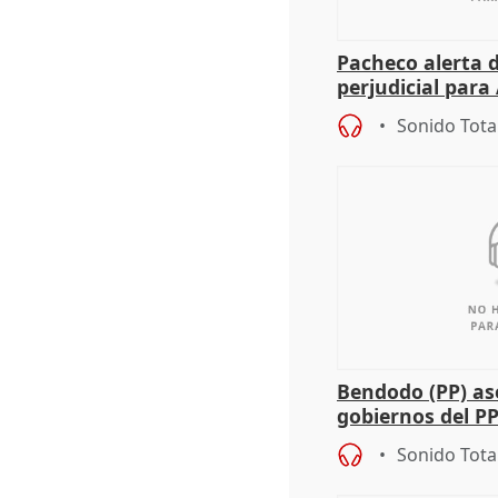
Pacheco alerta 
perjudicial para 
agricultura hay
Sonido Tota
Bendodo (PP) as
gobiernos del PP
sobre los menor
Sonido Tota