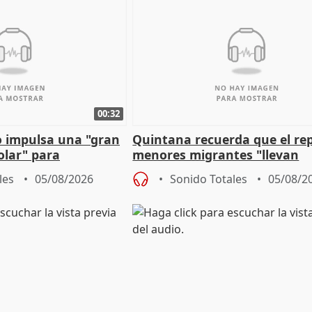
00:32
 impulsa una "gran
Quintana recuerda que el re
olar" para
menores migrantes "llevan
aportación del Gobierno" cen
les
05/08/2026
Sonido Totales
05/08/2