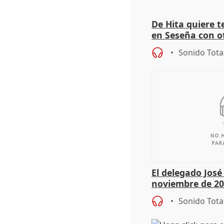
De Hita quiere 
en Seseña con 
Sonido Tota
El delegado Jos
noviembre de 20
9.810 ayudas po
Sonido Tota