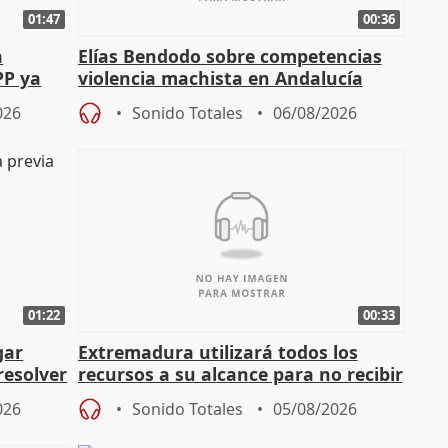
01:47
00:36
a
Elías Bendodo sobre competencias
PP ya
violencia machista en Andalucía
026
Sonido Totales
06/08/2026
01:22
00:33
gar
Extremadura utilizará todos los
resolver
recursos a su alcance para no recibir
más menores migrantes
026
Sonido Totales
05/08/2026