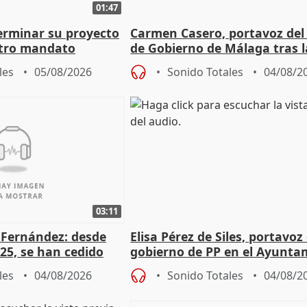
01:47
terminar su proyecto
Carmen Casero, portavoz del
otro mandato
de Gobierno de Málaga tras l
de Pérez de Siles
les
05/08/2026
Sonido Totales
04/08/2
03:11
é Fernández: desde
Elisa Pérez de Siles, portavoz
25, se han cedido
gobierno de PP en el Ayunta
r nacimiento
de Málaga, deja la política
les
04/08/2026
Sonido Totales
04/08/2