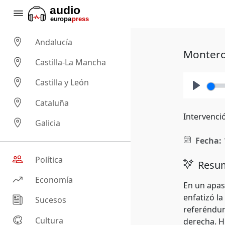
Andalucía
Montero 
Castilla-La Mancha
Castilla y León
Play
Cataluña
Intervenció
Galicia
Fecha:
Política
Resum
Economía
En un apasi
enfatizó l
Sucesos
referéndum
Cultura
derecha. H