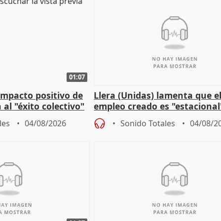
01:07
 impacto positivo de
Llera (Unidas) lamenta que e
 al "éxito colectivo"
empleo creado es "estacional
"esfumará" al acabar el vera
les
04/08/2026
Sonido Totales
04/08/2