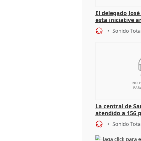
El delegado Jos
esta iniciative 
personas sin ho
Sonido Tota
La central de Sa
atendido a 156 
situación de ca
Sonido Tota
de Calor