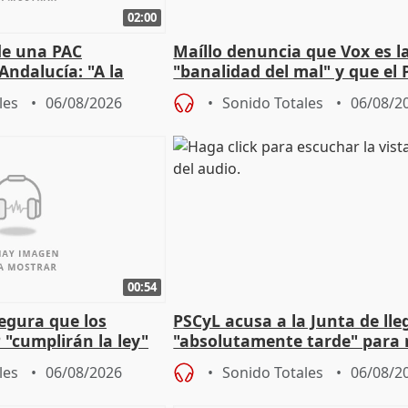
02:00
de una PAC
Maíllo denuncia que Vox es l
Andalucía: "A la
"banalidad del mal" y que el 
 que protegerla"
asume todas sus tesis
les
06/08/2026
Sonido Totales
06/08/2
00:54
egura que los
PSCyL acusa a la Junta de lle
 "cumplirán la ley"
"absolutamente tarde" para 
es migrantes
problemas como Newcastle
les
06/08/2026
Sonido Totales
06/08/2