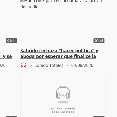
01:11
00:46
l
Sabrido rechaza "hacer política" y
" y se
aboga por esperar que finalice la
no
investigación del incendio
026
Sonido Totales
04/08/2026