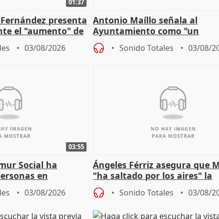
01:37
é Fernández presenta
Antonio Maíllo señala al
ante el "aumento" de
Ayuntamiento como "un
gar en Madri
especulador más" sobre vivi
les
03/08/2026
Sonido Totales
03/08/2
Jiménez Becerril
03:55
mur Social ha
Ángeles Férriz asegura que 
personas en
"ha saltado por los aires" la
lle durante Campaña
negociación tras acuerdo co
les
03/08/2026
Sonido Totales
03/08/2