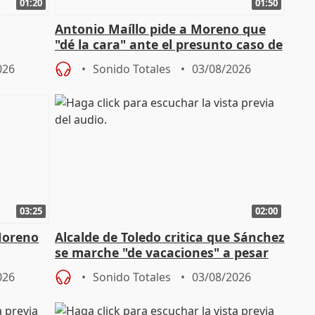
01:20
01:50
Antonio Maíllo pide a Moreno que
"dé la cara" ante el presunto caso de
endas de
acoso del CEO de ADM
026
Sonido Totales
03/08/2026
03:25
02:00
Moreno
Alcalde de Toledo critica que Sánchez
se marche "de vacaciones" a pesar
n SMA
de la crisis migratoria
026
Sonido Totales
03/08/2026