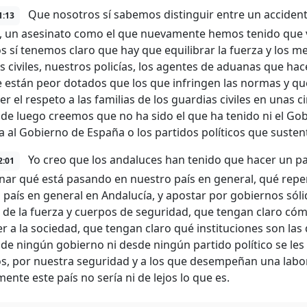
Que nosotros sí sabemos distinguir entre un accident
1:13
o, un asesinato como el que nuevamente hemos tenido que vi
s sí tenemos claro que hay que equilibrar la fuerza y los m
s civiles, nuestros policías, los agentes de aduanas que hac
 están peor dotados que los que infringen las normas y qu
r el respeto a las familias de los guardias civiles en unas 
de luego creemos que no ha sido el que ha tenido ni el Gob
a al Gobierno de España o los partidos políticos que suste
Yo creo que los andaluces han tenido que hacer un pa
2:01
onar qué está pasando en nuestro país en general, qué rep
 país en general en Andalucía, y apostar por gobiernos sóli
l de la fuerza y cuerpos de seguridad, que tengan claro có
r a la sociedad, que tengan claro qué instituciones son la
de ningún gobierno ni desde ningún partido político se les f
s, por nuestra seguridad y a los que desempeñan una labor
ente este país no sería ni de lejos lo que es.