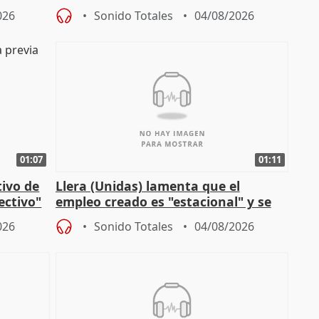
de Málaga, deja la política
026
Sonido Totales
04/08/2026
01:07
01:11
tivo de
Llera (Unidas) lamenta que el
lectivo"
empleo creado es "estacional" y se
"esfumará" al acabar el verano
026
Sonido Totales
04/08/2026