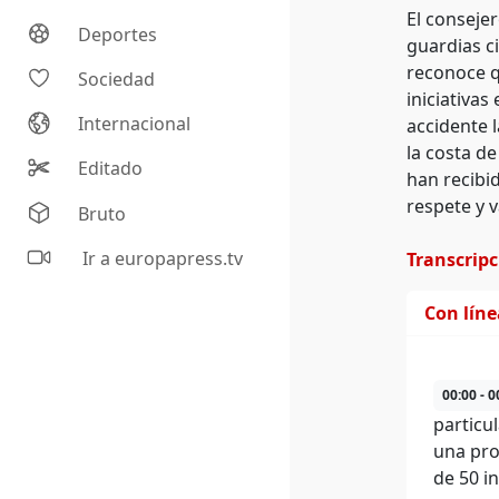
El consejer
Deportes
guardias c
reconoce q
Sociedad
iniciativas
Internacional
accidente 
la costa d
Editado
han recibi
respete y v
Bruto
Ir a europapress.tv
Transcrip
Con lín
00:00 - 0
particu
una pro
de 50 i