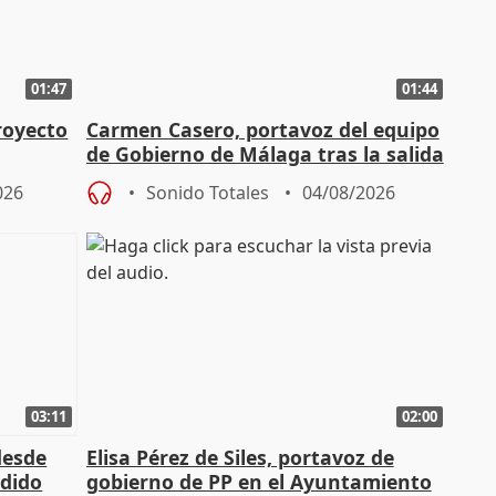
01:47
01:44
royecto
Carmen Casero, portavoz del equipo
de Gobierno de Málaga tras la salida
de Pérez de Siles
026
Sonido Totales
04/08/2026
03:11
02:00
desde
Elisa Pérez de Siles, portavoz de
edido
gobierno de PP en el Ayuntamiento