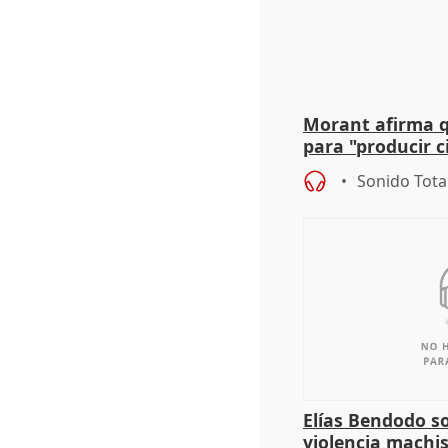
Morant afirma qu
para "producir ci
resto del mundo
Sonido Tota
Elías Bendodo s
violencia machi