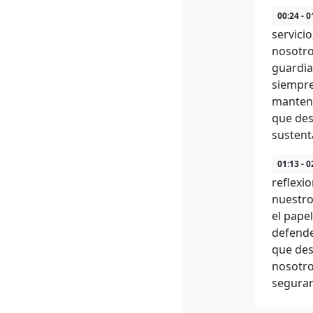
00:24 - 0
servici
nosotro
guardia
siempre
mantene
que des
sustent
01:13 - 0
reflexi
nuestro
el pape
defende
que des
nosotro
seguram