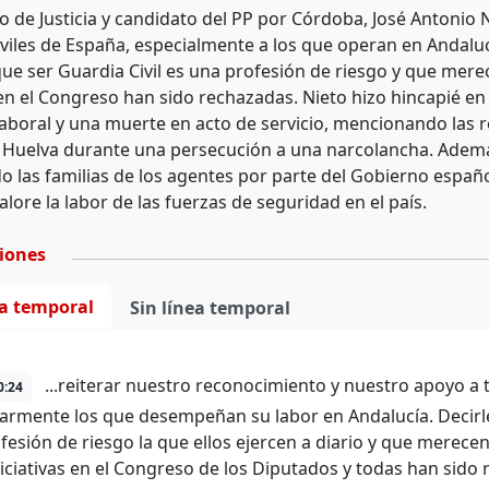
o de Justicia y candidato del PP por Córdoba, José Antonio N
iviles de España, especialmente a los que operan en Andaluc
ue ser Guardia Civil es una profesión de riesgo y que mer
 en el Congreso han sido rechazadas. Nieto hizo hincapié en
laboral y una muerte en acto de servicio, mencionando las r
e Huelva durante una persecución a una narcolancha. Además,
do las familias de los agentes por parte del Gobierno espa
alore la labor de las fuerzas de seguridad en el país.
ciones
ea temporal
Sin línea temporal
...reiterar nuestro reconocimiento y nuestro apoyo a t
0:24
larmente los que desempeñan su labor en Andalucía. Decirle
fesión de riesgo la que ellos ejercen a diario y que merece
niciativas en el Congreso de los Diputados y todas han sid