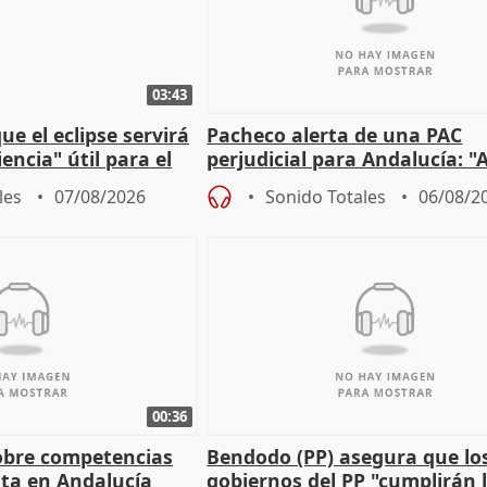
03:43
e el eclipse servirá
Pacheco alerta de una PAC
encia" útil para el
perjudicial para Andalucía: "A
agricultura hay que proteger
les
07/08/2026
Sonido Totales
06/08/2
00:36
obre competencias
Bendodo (PP) asegura que lo
sta en Andalucía
gobiernos del PP "cumplirán l