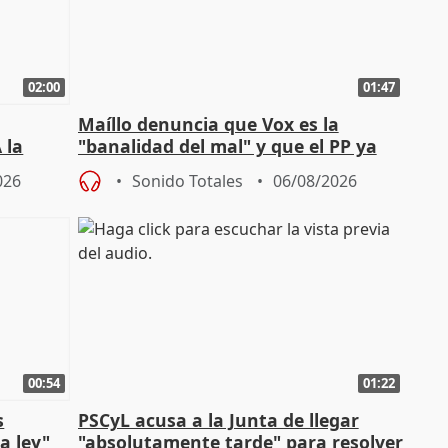
02:00
01:47
Maíllo denuncia que Vox es la
 la
"banalidad del mal" y que el PP ya
la"
asume todas sus tesis
026
Sonido Totales
06/08/2026
00:54
01:22
s
PSCyL acusa a la Junta de llegar
a ley"
"absolutamente tarde" para resolver