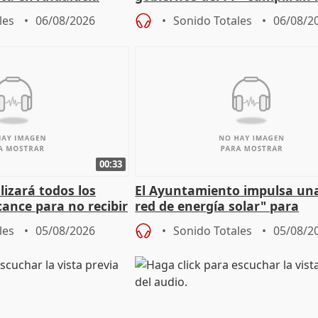
sobre los menores migrantes
les
06/08/2026
Sonido Totales
06/08/2
00:33
izará todos los
El Ayuntamiento impulsa un
cance para no recibir
red de energía solar" para
grantes
autoconsumo
les
05/08/2026
Sonido Totales
05/08/2