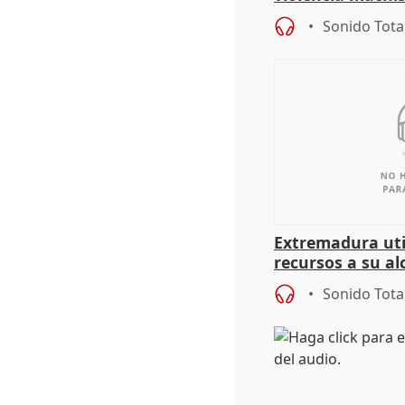
Sonido Tota
Extremadura util
recursos a su al
más menores mi
Sonido Tota