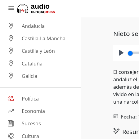
Andalucía
Nieto se
Castilla-La Mancha
Castilla y León
Play
Cataluña
El conseje
Galicia
andaluz el 
además de 
vivido en 
Política
una narcol
Economía
Fecha:
Sucesos
Resum
Cultura