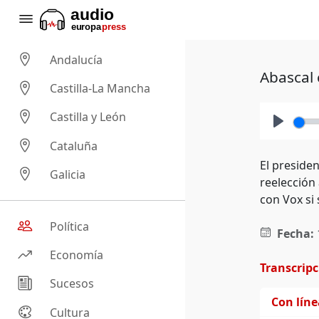
Andalucía
Abascal 
Castilla-La Mancha
Castilla y León
Play
Cataluña
El presiden
Galicia
reelección
con Vox si 
Política
Fecha:
Economía
Transcrip
Sucesos
Con lín
Cultura