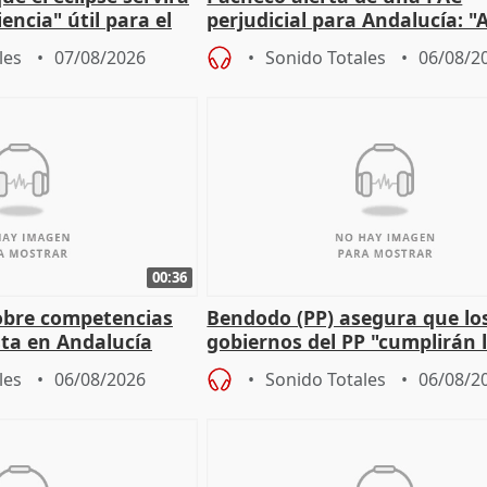
encia" útil para el
perjudicial para Andalucía: "A
agricultura hay que proteger
les
07/08/2026
Sonido Totales
06/08/2
00:36
obre competencias
Bendodo (PP) asegura que lo
sta en Andalucía
gobiernos del PP "cumplirán l
sobre los menores migrantes
les
06/08/2026
Sonido Totales
06/08/2