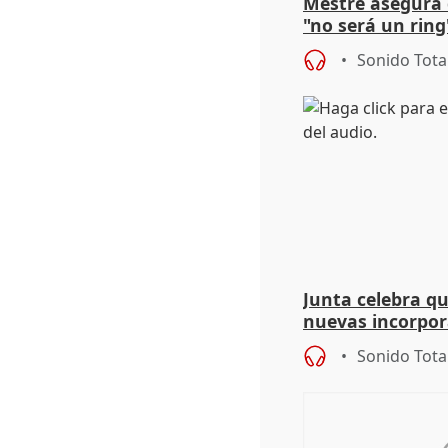
Mestre asegura 
"no será un ring
"estabilidad" de
Sonido Tota
Junta celebra q
nuevas incorpor
andaluz son muj
Sonido Tota