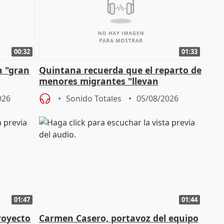
00:32
01:33
a "gran
Quintana recuerda que el reparto de
menores migrantes "llevan
aportación del Gobierno" central
026
Sonido Totales
05/08/2026
01:47
01:44
royecto
Carmen Casero, portavoz del equipo