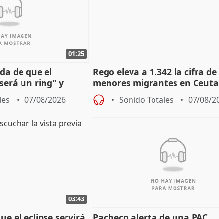
01:25
da de que el
Rego eleva a 1.342 la cifra de
será un ring" y
menores migrantes en Ceuta 
lidad" del pacto con
entrada masiva
les
07/08/2026
Sonido Totales
07/08/2
03:43
e el eclipse servirá
Pacheco alerta de una PAC