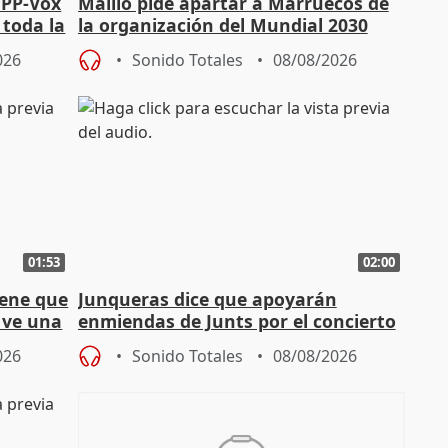
 PP-Vox
Maíllo pide apartar a Marruecos de
 toda la
la organización del Mundial 2030
026
Sonido Totales
08/08/2026
01:53
02:00
iene que
Junqueras dice que apoyarán
y ve una
enmiendas de Junts por el concierto
en el trámite de financiación
026
Sonido Totales
08/08/2026