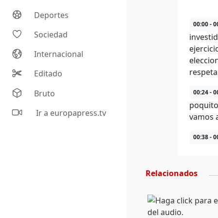
Deportes
00:00 - 0
Sociedad
investi
ejercic
Internacional
eleccio
respeta
Editado
Bruto
00:24 - 0
poquito
Ir a europapress.tv
vamos a
00:38 - 0
Relacionados