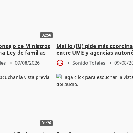
02:56
onsejo de Ministros
Maíllo (IU) pide más coordin
na Ley de familias
entre UME y agencias auton
les
09/08/2026
Sonido Totales
09/08/2
01:26