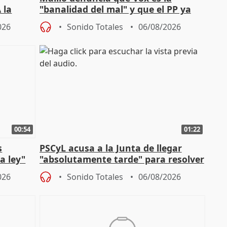
 la
"banalidad del mal" y que el PP ya
la"
asume todas sus tesis
026
Sonido Totales
06/08/2026
00:54
01:22
s
PSCyL acusa a la Junta de llegar
a ley"
"absolutamente tarde" para resolver
problemas como Newcastle
026
Sonido Totales
06/08/2026