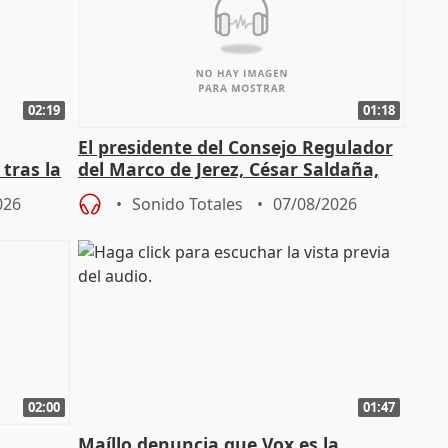
02:19
01:18
El presidente del Consejo Regulador
tras la
del Marco de Jerez, César Saldaña,
sobre exportaciones
026
Sonido Totales
07/08/2026
02:00
01:47
Maíllo denuncia que Vox es la