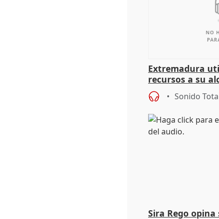
Extremadura util
recursos a su al
más menores mi
Sonido Tota
Sira Rego opina 