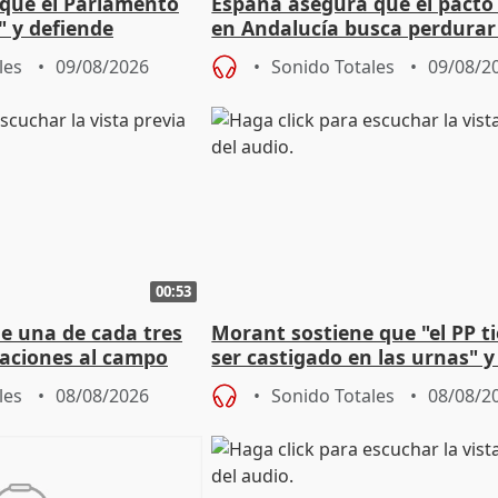
que el Parlamento
España asegura que el pacto
" y defiende
en Andalucía busca perdurar
l pacto con Vox
legislatura
les
09/08/2026
Sonido Totales
09/08/2
00:53
ue una de cada tres
Morant sostiene que "el PP t
aciones al campo
ser castigado en las urnas" 
eres jóvenes
"pulsión de cambio"
les
08/08/2026
Sonido Totales
08/08/2