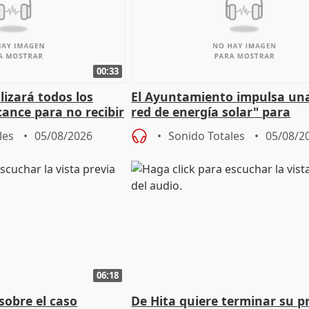
00:33
izará todos los
El Ayuntamiento impulsa un
cance para no recibir
red de energía solar" para
grantes
autoconsumo
les
05/08/2026
Sonido Totales
05/08/2
06:18
sobre el caso
De Hita quiere terminar su p