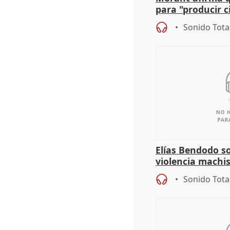
para "producir ci
resto del mundo
Sonido Tota
Elías Bendodo s
violencia machi
Sonido Tota