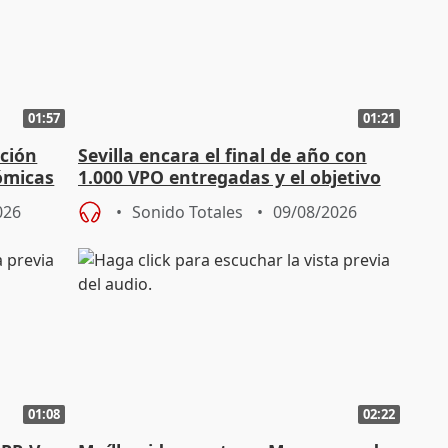
01:57
01:21
ación
Sevilla encara el final de año con
ómicas
1.000 VPO entregadas y el objetivo
de abaratar precios
026
Sonido Totales
09/08/2026
01:08
02:22